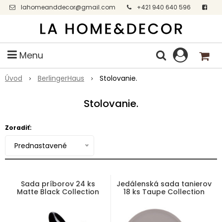
lahomeanddecor@gmail.com
+421 940 640 596
Facebook
Menu
Úvod
BerlingerHaus
Stolovanie.
Stolovanie.
Zoradiť:
Prednastavené
Sada príborov 24 ks
Jedálenská sada tanierov
Matte Black Collection
18 ks Taupe Collection