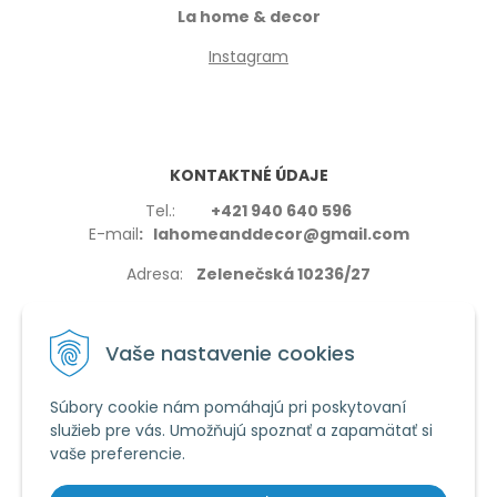
La home & decor
Instagram
KONTAKTNÉ ÚDAJE
Tel.:
+421 940 640 596
E-mail
: lahomeanddecor@gmail.com
Adresa:
Zelenečská 10236/27
91702,Trnava
Vaše nastavenie cookies
Súbory cookie nám pomáhajú pri poskytovaní
služieb pre vás. Umožňujú spoznať a zapamätať si
VŠETKO O NÁKUPE
vaše preferencie.
Reklamačné podmienky
Používanie cookies