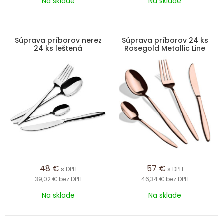
Na sklade
Na sklade
Súprava príborov nerez
Súprava príborov 24 ks
24 ks leštená
Rosegold Metallic Line
48
€
57
€
s DPH
s DPH
39,02 €
bez DPH
46,34 €
bez DPH
Na sklade
Na sklade