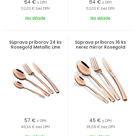
64
€
64
€
s DPH
s DPH
52,03 €
bez DPH
52,03 €
bez DPH
Na sklade
Na sklade
Súprava príborov 24 ks
Súprava príborov 16 ks
Rosegold Metallic Line
nerez mirror Rosegold
nerez mirror
Metallic Line
57
€
45
€
s DPH
s DPH
46,34 €
bez DPH
36,59 €
bez DPH