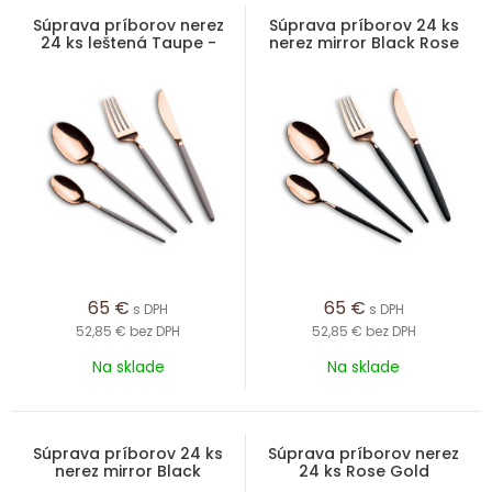
Súprava príborov nerez
Súprava príborov 24 ks
24 ks leštená Taupe -
nerez mirror Black Rose
Rose Gold
Collection
65
€
65
€
s DPH
s DPH
52,85 €
bez DPH
52,85 €
bez DPH
Na sklade
Na sklade
Súprava príborov 24 ks
Súprava príborov nerez
nerez mirror Black
24 ks Rose Gold
Collection
Collection