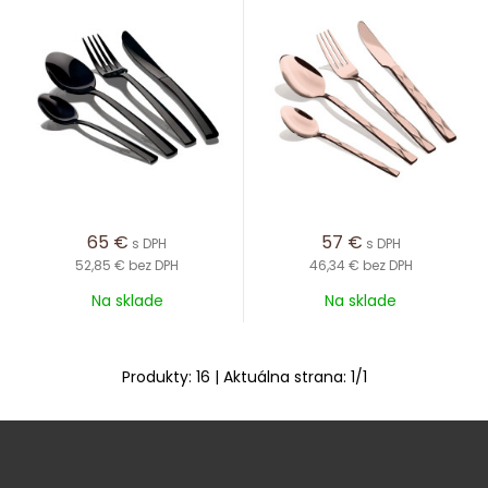
65
€
57
€
s DPH
s DPH
52,85 €
bez DPH
46,34 €
bez DPH
Na sklade
Na sklade
Produkty:
16
| Aktuálna strana:
1
/
1