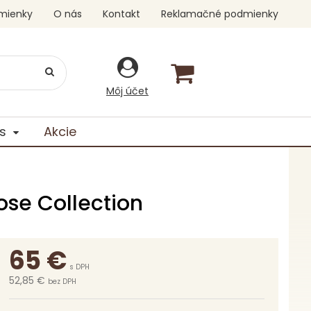
mienky
O nás
Kontakt
Reklamačné podmienky
Môj účet
s
Akcie
ose Collection
65
€
s DPH
52,85 €
bez DPH