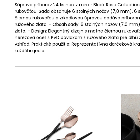
Súprava príborov 24 ks nerez mirror Black Rose Collectio
rukoväťou. Sada obsahuje 6 stolných nožov (7,0 mm), 6 s
čiernou rukoväťou a zrkadlovou úpravou dodáva príborom 
ružového zlata. - Obsah sady: 6 stolných nožov (7,0 mm),
zlato. - Design: Elegantný dizajn s matne čiernou rukoväťo
nerezová oceľ s PVD povlakom z ružového zlata pre dlhú 
vzhľad. Praktické použitie: Reprezentatívna darčeková kra
každého jedla.