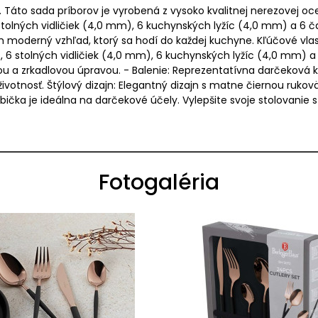
n. Táto sada príborov je vyrobená z vysoko kvalitnej nerezovej 
tolných vidličiek (4,0 mm), 6 kuchynských lyžíc (4,0 mm) a 6 ča
moderný vzhľad, ktorý sa hodí do každej kuchyne. Kľúčové vlast
 6 stolných vidličiek (4,0 mm), 6 kuchynských lyžíc (4,0 mm) a 
u a zrkadlovou úpravou. - Balenie: Reprezentatívna darčeková krab
životnosť. Štýlový dizajn: Elegantný dizajn s matne čiernou ruk
bička je ideálna na darčekové účely. Vylepšite svoje stolovanie s
Fotogaléria