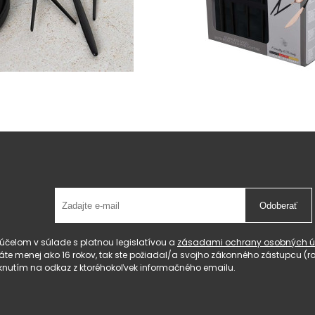
Odoberať
čelom v súlade s platnou legislatívou a
zásadami ochrany osobných ú
 máte menej ako 16 rokov, tak ste požiadal/a svojho zákonného zástupcu 
knutím na odkaz z ktoréhokoľvek informačného emailu.