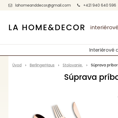
lahomeanddecor@gmail.com
+421 940 640 596
interiéro
Interiérové 
Úvod
BerlingerHaus
Stolovanie.
Súprava príbor
Súprava príbo