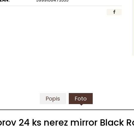
EAN:
5999108473555
Popis
Foto
rov 24 ks nerez mirror Black R