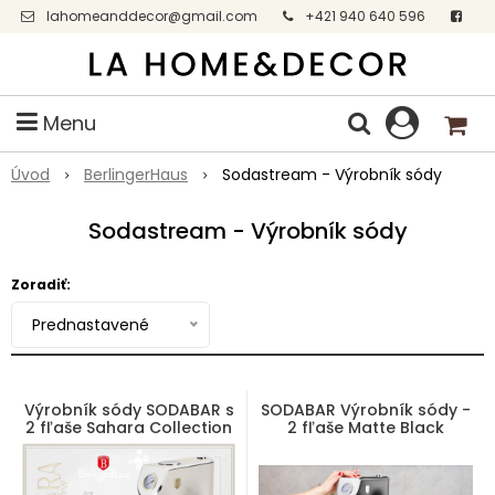
lahomeanddecor@gmail.com
+421 940 640 596
Facebook
Menu
Úvod
BerlingerHaus
Sodastream - Výrobník sódy
Sodastream - Výrobník sódy
Zoradiť:
Prednastavené
Výrobník sódy SODABAR s
SODABAR Výrobník sódy -
2 fľaše Sahara Collection
2 fľaše Matte Black
Collection