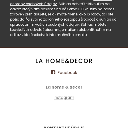
ochrany osobných údajov
. Súhlas potvrdíte kliknutím na
odkaz, ktorý vám pošleme na váš email. Kliknutím na odkaz
zároveň prehlasujete, že ak máte menej ako 16 rokov, tak ste
požiadal/a svojho zákonného zástupcu (rodiča) o súhlas so
spracovaním vašich osobných údajov. Súhlas môžete
kedykoľvek odvolať písomne, emailom alebo kliknutím na
odkaz z ktoréhokoľvek informačného emailu.
Facebook
La home & decor
Instagram
KONTAKTNÉ ÚDAJE