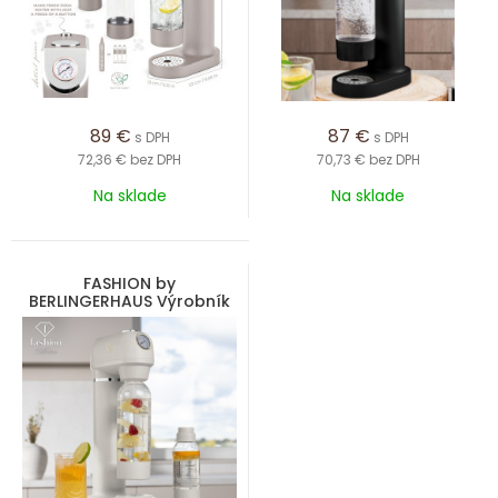
89
€
87
€
s DPH
s DPH
72,36 €
bez DPH
70,73 €
bez DPH
Na sklade
Na sklade
FASHION by
BERLINGERHAUS Výrobník
sódy SODABAR - 2 fľaše
matného krému - zlatá
kolekcia