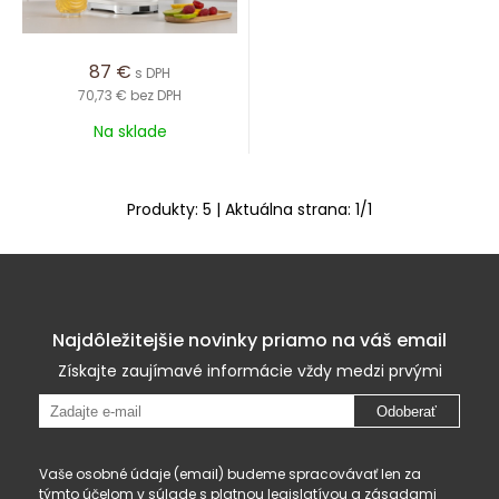
87
€
s DPH
70,73 €
bez DPH
Na sklade
Produkty:
5
| Aktuálna strana:
1
/
1
Najdôležitejšie novinky priamo na váš email
Získajte zaujímavé informácie vždy medzi prvými
Odoberať
Vaše osobné údaje (email) budeme spracovávať len za
týmto účelom v súlade s platnou legislatívou a
zásadami