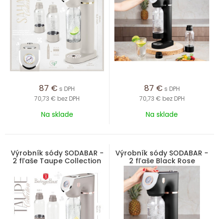
87
€
87
€
s DPH
s DPH
70,73 €
bez DPH
70,73 €
bez DPH
Na sklade
Na sklade
Výrobník sódy SODABAR -
Výrobník sódy SODABAR -
2 fľaše Taupe Collection
2 fľaše Black Rose
Collection