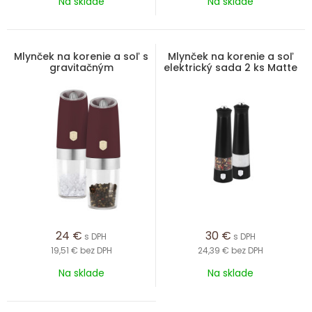
Na sklade
Na sklade
Mlynček na korenie a soľ s
Mlynček na korenie a soľ
gravitačným
elektrický sada 2 ks Matte
mechanizmom sada 2 ks
Black Collection
Leonardo Collection
24
€
30
€
s DPH
s DPH
19,51 €
bez DPH
24,39 €
bez DPH
Na sklade
Na sklade