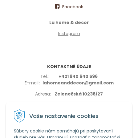
Facebook
La home & decor
Instagram
KONTAKTNÉ ÚDAJE
Tel.:
+421 940 640 596
E-mail
: lahomeanddecor@gmail.com
Adresa:
Zelenečská 10236/27
91702,Trnava
Vaše nastavenie cookies
Súbory cookie nám pomáhajú pri poskytovaní
služieb pre vás. Umožňujú spoznať a zapamätať si
VŠETKO O NÁKUPE