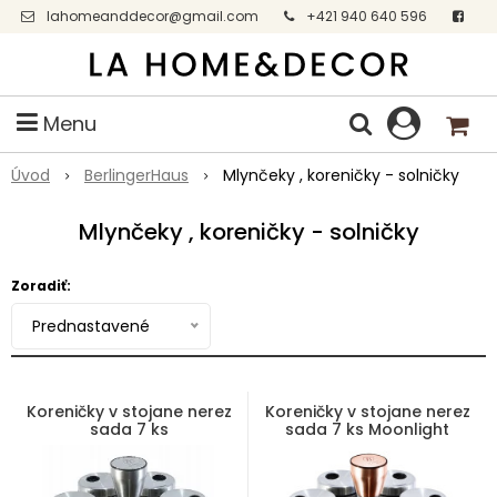
lahomeanddecor@gmail.com
+421 940 640 596
Facebook
Menu
Úvod
BerlingerHaus
Mlynčeky , koreničky - solničky
Mlynčeky , koreničky - solničky
Zoradiť:
Prednastavené
Koreničky v stojane nerez
Koreničky v stojane nerez
sada 7 ks
sada 7 ks Moonlight
Edition