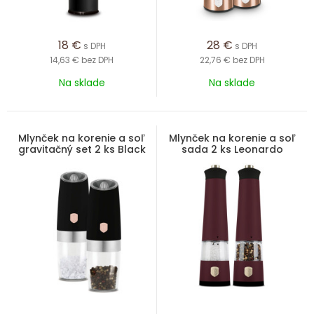
18
€
28
€
s DPH
s DPH
14,63 €
bez DPH
22,76 €
bez DPH
Na sklade
Na sklade
Mlynček na korenie a soľ
Mlynček na korenie a soľ
gravitačný set 2 ks Black
sada 2 ks Leonardo
Rose Collection
Collection