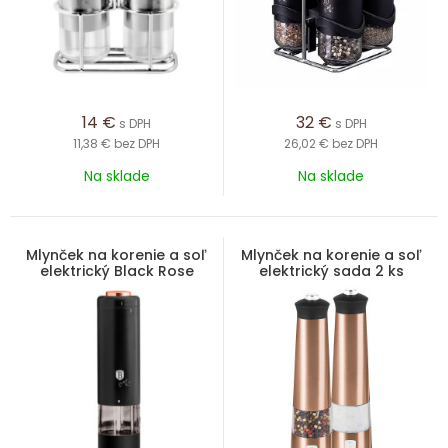
14
€
32
€
s DPH
s DPH
11,38 €
bez DPH
26,02 €
bez DPH
Na sklade
Na sklade
Mlynček na korenie a soľ
Mlynček na korenie a soľ
elektrický Black Rose
elektrický sada 2 ks
Collection
Rosegold Metallic Line