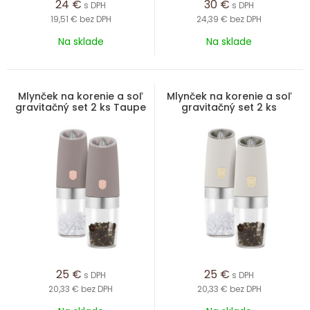
24
€
30
€
s DPH
s DPH
19,51 €
bez DPH
24,39 €
bez DPH
Na sklade
Na sklade
Mlynček na korenie a soľ
Mlynček na korenie a soľ
gravitačný set 2 ks Taupe
gravitačný set 2 ks
Collection
Sahara Collection
25
€
25
€
s DPH
s DPH
20,33 €
bez DPH
20,33 €
bez DPH