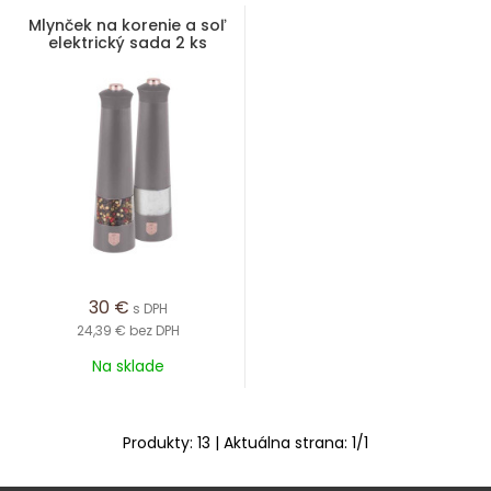
Mlynček na korenie a soľ
elektrický sada 2 ks
Taupe Collection
30
€
s DPH
24,39 €
bez DPH
Na sklade
Produkty:
13
| Aktuálna strana:
1
/
1