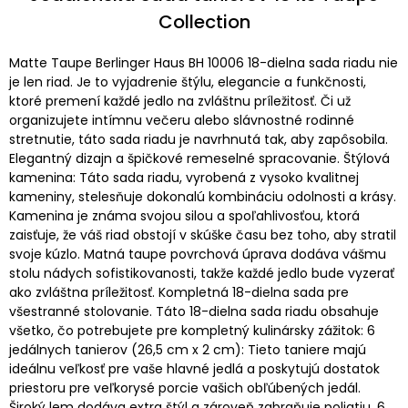
Collection
Matte Taupe Berlinger Haus BH 10006 18-dielna sada riadu nie
je len riad. Je to vyjadrenie štýlu, elegancie a funkčnosti,
ktoré premení každé jedlo na zvláštnu príležitosť. Či už
organizujete intímnu večeru alebo slávnostné rodinné
stretnutie, táto sada riadu je navrhnutá tak, aby zapôsobila.
Elegantný dizajn a špičkové remeselné spracovanie. Štýlová
kamenina: Táto sada riadu, vyrobená z vysoko kvalitnej
kameniny, stelesňuje dokonalú kombináciu odolnosti a krásy.
Kamenina je známa svojou silou a spoľahlivosťou, ktorá
zaisťuje, že váš riad obstojí v skúške času bez toho, aby stratil
svoje kúzlo. Matná taupe povrchová úprava dodáva vášmu
stolu nádych sofistikovanosti, takže každé jedlo bude vyzerať
ako zvláštna príležitosť. Kompletná 18-dielna sada pre
všestranné stolovanie. Táto 18-dielna sada riadu obsahuje
všetko, čo potrebujete pre kompletný kulinársky zážitok: 6
jedálnych tanierov (26,5 cm x 2 cm): Tieto taniere majú
ideálnu veľkosť pre vaše hlavné jedlá a poskytujú dostatok
priestoru pre veľkorysé porcie vašich obľúbených jedál.
Široký lem dodáva extra štýl a zároveň zabraňuje poliatiu. 6