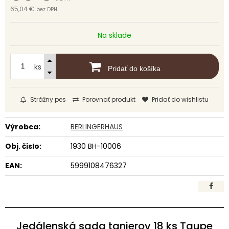
65,04 €
bez DPH
Na sklade
ks
Pridať do košíka
Strážny pes
Porovnať produkt
Pridať do wishlistu
Výrobca:
BERLINGERHAUS
Obj. čislo:
1930 BH-10006
EAN:
5999108476327
Jedálenská sada tanierov 18 ks Taupe