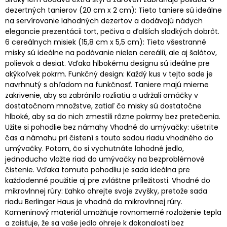
dezertných tanierov (20 cm x 2 cm): Tieto taniere sú ideálne
na servírovanie lahodných dezertov a dodávajú nádych
elegancie prezentácii tort, pečiva a ďalších sladkých dobrôt.
6 cereálnych misiek (15,8 cm x 5,5 cm): Tieto všestranné
misky sú ideálne na podávanie nielen cereálií, ale aj šalátov,
polievok a desiat. Vďaka hlbokému designu sú ideálne pre
akýkoľvek pokrm. Funkčný design: Každý kus v tejto sade je
navrhnutý s ohľadom na funkčnosť. Taniere majú mierne
zakrivenie, aby sa zabránilo rozliatiu a udržali omáčky v
dostatočnom množstve, zatiaľ čo misky sú dostatočne
hlboké, aby sa do nich zmestili rôzne pokrmy bez pretečenia.
Užite si pohodlie bez námahy Vhodné do umývačky: ušetrite
čas a námahu pri čistení s touto sadou riadu vhodného do
umývačky. Potom, čo si vychutnáte lahodné jedlo,
jednoducho vložte riad do umývačky na bezproblémové
čistenie. Vďaka tomuto pohodliu je sada ideálna pre
každodenné použitie aj pre zvláštne príležitosti. Vhodné do
mikrovlnnej rúry: Ľahko ohrejte svoje zvyšky, pretože sada
riadu Berlinger Haus je vhodná do mikrovlnnej rúry.
Kameninový materiál umožňuje rovnomerné rozloženie tepla
a zaisťuje, že sa vaše jedlo ohreje k dokonalosti bez