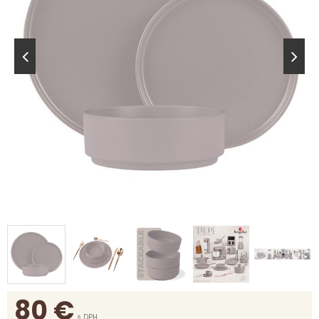
80
€
s DPH