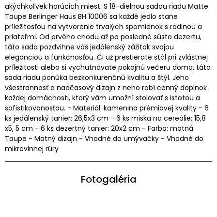
akýchkoľvek horúcich miest. S 18-dielnou sadou riadu Matte
Taupe Berlinger Haus BH 10006 sa každé jedlo stane
príležitosťou na vytvorenie trvalých spomienok s rodinou a
priateľmi. Od prvého chodu až po posledné sústo dezertu,
táto sada pozdvihne váš jedálenský zážitok svojou
eleganciou a funkčnosťou. Či už prestierate stôl pri zvláštnej
príležitosti alebo si vychutnávate pokojnú večeru doma, táto
sada riadu ponúka bezkonkurenčnú kvalitu a štýl. Jeho
všestrannosť a nadčasový dizajn z neho robí cenný doplnok
každej domácnosti, ktorý vám umožní stolovať s istotou a
sofistikovanosťou. - Materiál: kamenina prémiovej kvality - 6
ks jedálenský tanier: 26,5x3 cm - 6 ks miska na cereálie: 15,8
x5, 5 cm - 6 ks dezertný tanier: 20x2 cm - Farba: matná
Taupe - Matný dizajn - Vhodné do umývačky - Vhodné do
mikrovlnnej rúry
Fotogaléria