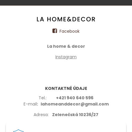
Facebook
La home & decor
Instagram
KONTAKTNÉ ÚDAJE
Tel.:
+421 940 640 596
E-mail
: lahomeanddecor@gmail.com
Adresa:
Zelenečská 10236/27
91702,Trnava