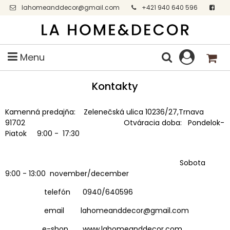
lahomeanddecor@gmail.com
+421 940 640 596
Facebook
Menu
Kontakty
Kamenná predajňa: Zelenečská ulica 10236/27,Trnava
91702 Otváracia doba: Pondelok-
Piatok 9:00 - 17:30
Sobota
9:00 - 13:00 november/december
telefón 0940/640596
email lahomeanddecor@gmail.com
e-shop www.lahomeanddecor.com