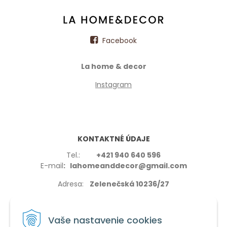
Facebook
La home & decor
Instagram
KONTAKTNÉ ÚDAJE
Tel.:
+421 940 640 596
E-mail
: lahomeanddecor@gmail.com
Adresa:
Zelenečská 10236/27
91702,Trnava
Vaše nastavenie cookies