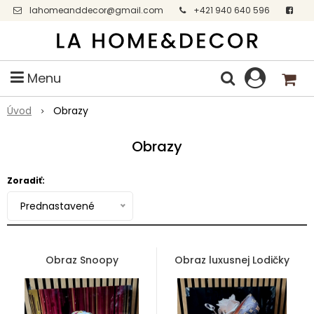
lahomeanddecor@gmail.com
+421 940 640 596
Facebook
Menu
Úvod
Obrazy
Obrazy
Zoradiť:
Prednastavené
Obraz Snoopy
Obraz luxusnej Lodičky