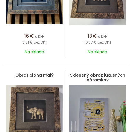
16
€
13
€
s DPH
s DPH
13,01 €
bez DPH
10,57 €
bez DPH
Na sklade
Na sklade
Obraz Slona malý
Sklenený obraz luxusných
náramkov