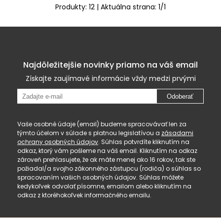
Produkty:
12
| Aktuálna strana:
1
/
1
Najdôležitejšie novinky priamo na váš email
Získajte zaujímavé informácie vždy medzi prvými
Odoberať
Vaše osobné údaje (email) budeme spracovávať len za
týmto účelom v súlade s platnou legislatívou a
zásadami
ochrany osobných údajov
. Súhlas potvrdíte kliknutím na
odkaz, ktorý vám pošleme na váš email. Kliknutím na odkaz
zároveň prehlasujete, že ak máte menej ako 16 rokov, tak ste
požiadal/a svojho zákonného zástupcu (rodiča) o súhlas so
spracovaním vašich osobných údajov. Súhlas môžete
kedykoľvek odvolať písomne, emailom alebo kliknutím na
odkaz z ktoréhokoľvek informačného emailu.