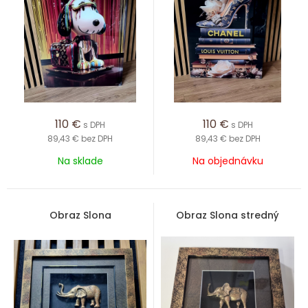
110
€
110
€
s DPH
s DPH
89,43 €
bez DPH
89,43 €
bez DPH
Na sklade
Na objednávku
Obraz Slona
Obraz Slona stredný