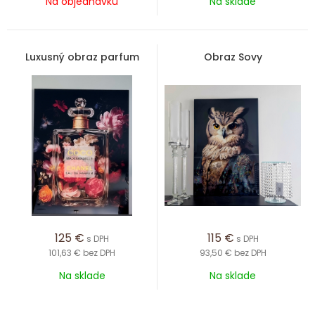
Na objednávku
Na sklade
Luxusný obraz parfum
Obraz Sovy
125
€
115
€
s DPH
s DPH
101,63 €
bez DPH
93,50 €
bez DPH
Na sklade
Na sklade