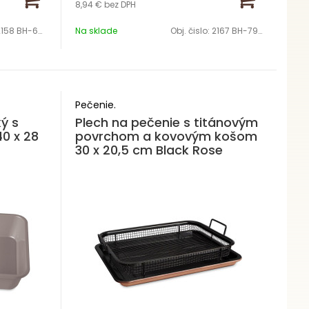
8,94 €
bez DPH
158 BH-6474
Na sklade
Obj. čislo:
2167 BH-7920
Pečenie.
ý s
Plech na pečenie s titánovým
0 x 28
povrchom a kovovým košom
30 x 20,5 cm Black Rose
Collection