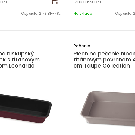
 DPH
17,89 €
bez DPH
Obj. čislo:
2173 BH-7892
Na sklade
Obj. čislo:
2
Pečenie.
na biskupský
Plech na pečenie hlbok
ek s titánovým
titánovým povrchom 4
om Leonardo
cm Taupe Collection
ion