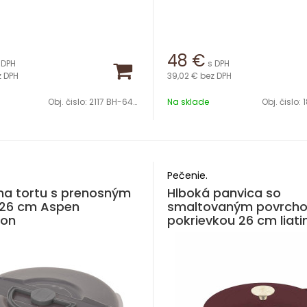
48
€
 DPH
s DPH
z DPH
39,02 €
bez DPH
Obj. čislo:
2117 BH-6493
Na sklade
Obj. čislo:
1
Pečenie.
na tortu s prenosným
Hlboká panvica so
26 cm Aspen
smaltovaným povrch
ion
pokrievkou 26 cm liat
Leonardo Collection