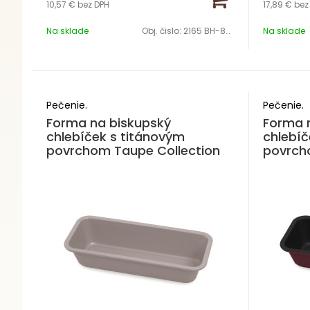
10,57 €
bez DPH
17,89 €
bez
Na sklade
Obj. čislo:
2165 BH-8629
Na sklade
Pečenie.
Pečenie.
Forma na biskupský
Forma 
chlebíček s titánovým
chlebíč
povrchom Taupe Collection
povrch
Collect