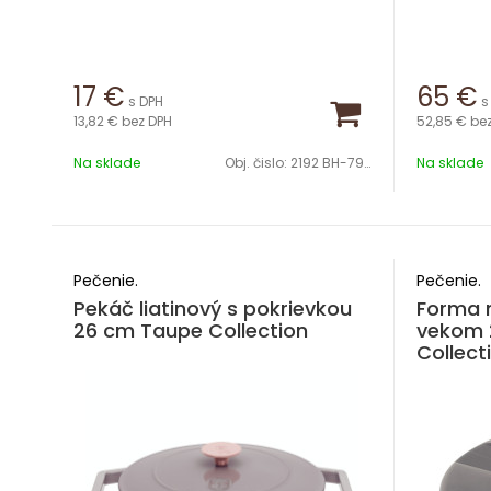
17
€
65
€
s DPH
s
13,82 €
bez DPH
52,85 €
be
Na sklade
Obj. čislo:
2192 BH-7950
Na sklade
Pečenie.
Pečenie.
Pekáč liatinový s pokrievkou
Forma 
26 cm Taupe Collection
vekom 
Collect