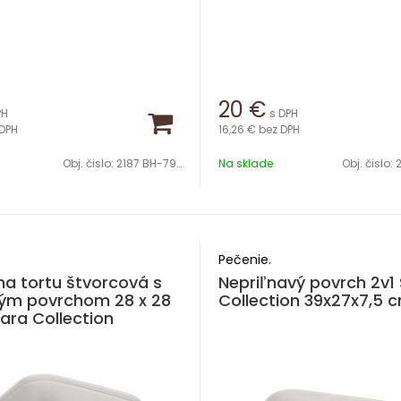
20
€
PH
s DPH
DPH
16,26 €
bez DPH
Obj. čislo:
2187 BH-7917
Na sklade
Obj. čislo:
Pečenie.
a tortu štvorcová s
Nepriľnavý povrch 2v1
vým povrchom 28 x 28
Collection 39x27x7,5 
ra Collection