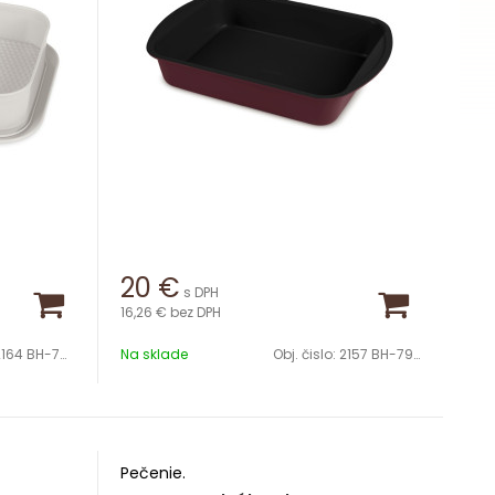
20
€
s DPH
16,26 €
bez DPH
164 BH-7893
Na sklade
Obj. čislo:
2157 BH-7905
Pečenie.