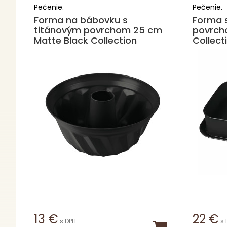
Pečenie.
Pečenie.
Forma na bábovku s
Forma 
titánovým povrchom 25 cm
povrch
Matte Black Collection
Collect
13
€
22
€
s DPH
s 