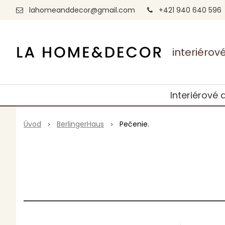
lahomeanddecor@gmail.com
+421 940 640 596
interiéro
Interiérové 
Úvod
BerlingerHaus
Pečenie.