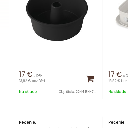
17
€
17
€
s DPH
s 
13,82 €
bez DPH
13,82 €
bez
Na sklade
Obj. čislo:
2244 BH-7882
Na sklade
Pečenie.
Pečenie.