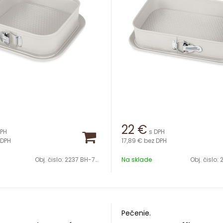
22
€
DPH
s DPH
 DPH
17,89 €
bez DPH
Obj. čislo:
2237 BH-7891
Na sklade
Obj. čislo:
2
Pečenie.