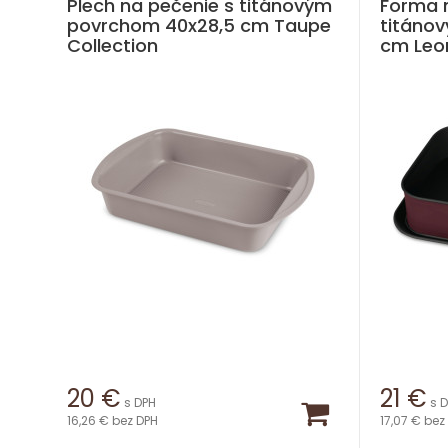
Plech na pečenie s titánovým
Forma n
povrchom 40x28,5 cm Taupe
titáno
Collection
cm Leon
20
€
21
€
s DPH
s 
16,26 €
bez DPH
17,07 €
bez