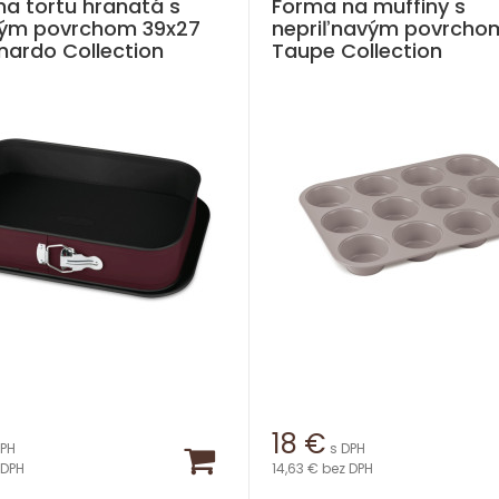
a tortu hranatá s
Forma na muffiny s
vým povrchom 39x27
nepriľnavým povrchom
ardo Collection
Taupe Collection
18
€
DPH
s DPH
 DPH
14,63 €
bez DPH