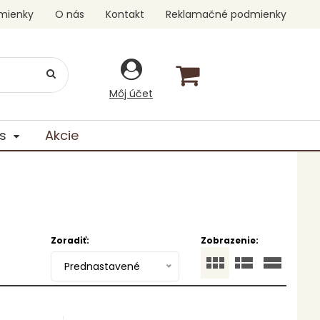
mienky
O nás
Kontakt
Reklamačné podmienky
Môj účet
s
Akcie
Zoradiť:
Zobrazenie:
Prednastavené