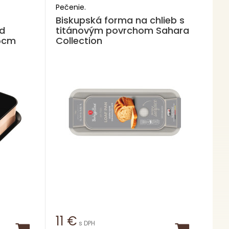
Pečenie.
Biskupská forma na chlieb s
d
titánovým povrchom Sahara
 5cm
Collection
11
€
s DPH