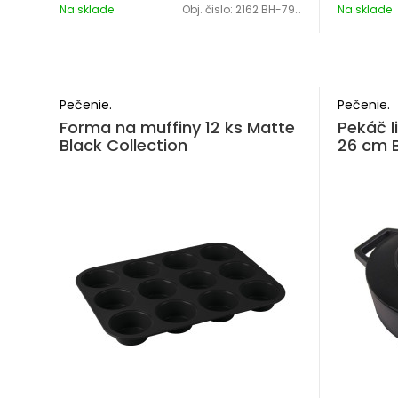
Na sklade
Obj. čislo:
2162 BH-7907
Na sklade
Pečenie.
Pečenie.
Forma na muffiny 12 ks Matte
Pekáč l
Black Collection
26 cm B