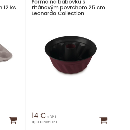
Forma na bábovku s
 12 ks
titánovým povrchom 25 cm
Leonardo Collection
14
€
s DPH
11,38 €
bez DPH