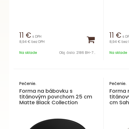
11
€
11
€
s DPH
s D
8,94 €
bez DPH
8,94 €
bez 
Na sklade
Obj. čislo:
2186 BH-7919
Na sklade
Pečenie.
Pečenie.
Forma na bábovku s
Forma n
titánovým povrchom 25 cm
titáno
Matte Black Collection
cm Saha