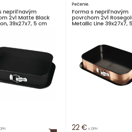
Pečenie.
s nepriľnavým
Forma s nepriľnavým
om 2v1 Matte Black
povrchom 2v1 Rosegol
ion, 39x27x7, 5 cm
Metallic Line 39x27x7,
22
€
DPH
s DPH