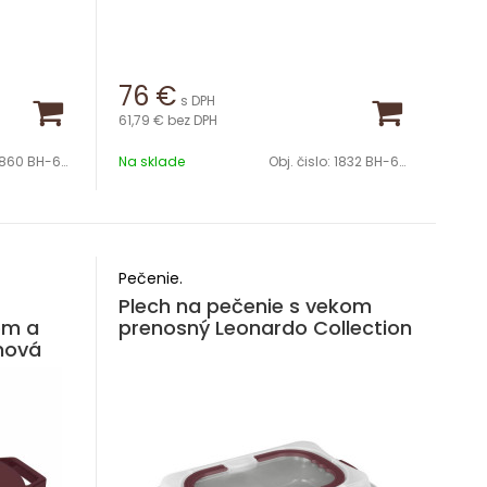
76
€
s DPH
61,79 €
bez DPH
860 BH-6526
Na sklade
Obj. čislo:
1832 BH-6542
Pečenie.
Plech na pečenie s vekom
om a
prenosný Leonardo Collection
inová