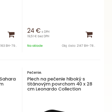
24
€
s DPH
19,51 €
bez DPH
2163 BH-7903
Na sklade
Obj. čislo:
2147 BH-7856
Pečenie.
 Sahara
Plech na pečenie hlboký s
cm
titánovým povrchom 40 x 28
cm Leonardo Collection