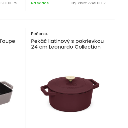
2193 BH-7947
Na sklade
Obj. čislo:
2245 BH-7996
Pečenie.
 Taupe
Pekáč liatinový s pokrievkou
24 cm Leonardo Collection