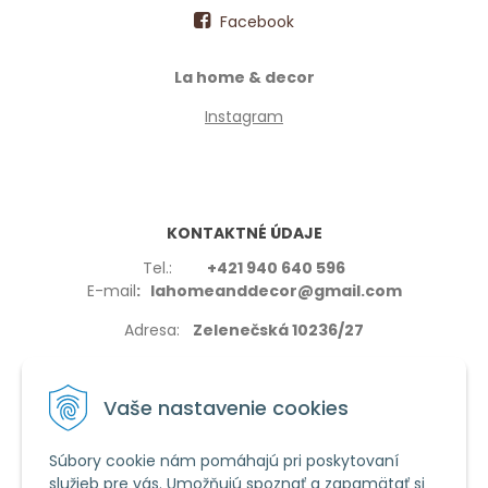
Facebook
La home & decor
Instagram
KONTAKTNÉ ÚDAJE
Tel.:
+421 940 640 596
E-mail
: lahomeanddecor@gmail.com
Adresa:
Zelenečská 10236/27
91702,Trnava
Vaše nastavenie cookies
Súbory cookie nám pomáhajú pri poskytovaní
služieb pre vás. Umožňujú spoznať a zapamätať si
VŠETKO O NÁKUPE