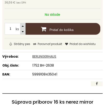
36,59 €
bez DPH
Na sklade
ks
Pridať do košíka
Strážny pes
Porovnať produkt
Pridať do wishlistu
Výrobca:
BERLINGERHAUS
Obj. čislo:
1752 BH-2638
EAN:
5999108435041
Súprava príborov 16 ks nerez mirror