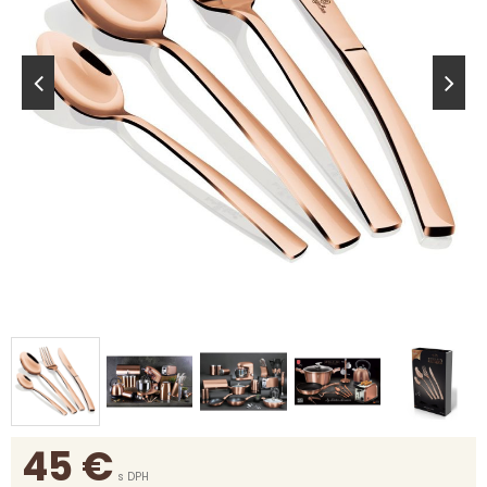
45
€
s DPH