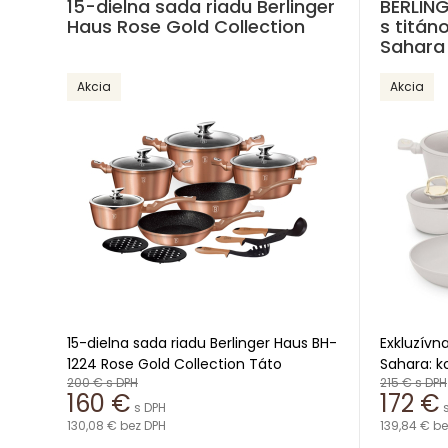
15-dielna sada riadu Berlinger
BERLIN
Haus Rose Gold Collection
s titá
Sahara 
Akcia
Akcia
15-dielna sada riadu Berlinger Haus BH-
Exkluzívn
1224 Rose Gold Collection Táto
Sahara: k
200 €
s DPH
215 €
s DPH
elegantná 15-dielna sada riadu z
funkčnost
160 €
172 €
kolekcie Rose Gold je vyrobená z
s 15-diel
s DPH
kovaného hliníka s hrubými stenami a
130,08 €
bez DPH
Sahara Co
139,84 €
be
trojvrstvovým nepriľnavým
súprava r