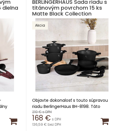
ovým
BERLINGERHAUS Sada riadu s
 dielna
titánovým povrchom 15 ks
Matte Black Collection
Akcia
-
Objavte dokonalosť s touto súpravou
álny
riadu BerlingerHaus BH-8198. Táto
210 €
s DPH
elegantná a výkonná súprava je
168 €
uto
navrhnutá tak, aby spĺňala všetky
s DPH
ktorá
potreby vašej kuchyne. Vďaka
136,59 €
bez DPH
a s
robustnej konštrukcii a titánovému