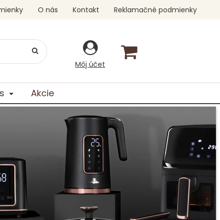
mienky
O nás
Kontakt
Reklamačné podmienky
Môj účet
s
Akcie