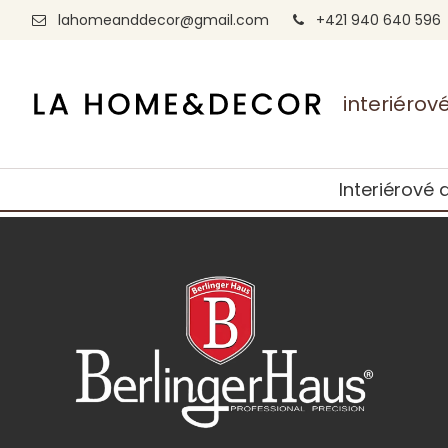
lahomeanddecor@gmail.com
+421 940 640 596
interiéro
Interiérové 