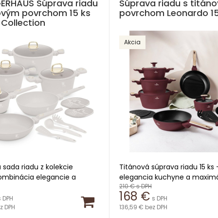
GERHAUS Súprava riadu
Súprava riadu s titán
novým povrchom 15 ks
povrchom Leonardo 15
Collection
Akcia
a sada riadu z kolekcie
Titánová súprava riadu 15 ks 
ombinácia elegancie a
elegancia kuchyne a maxim
210 €
s DPH
i Objavte dokonalosť varenia
výkon Vstúpte do sveta
168 €
nou titánovou súpravou riadu
profesionálneho varenia s to
s DPH
s DPH
llection. Táto prémiová
z DPH
exkluzívnou súpravou riadu, 
136,59 €
bez DPH
iadu prináša do vašej
spája ľahkosť kovaného hliník