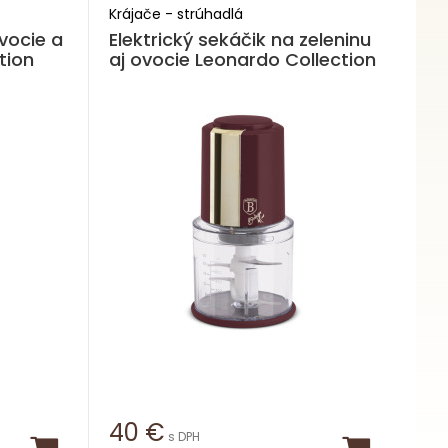
Krájače - strúhadlá
ovocie a
Elektrický sekáčik na zeleninu
tion
aj ovocie Leonardo Collection
40
€
s DPH