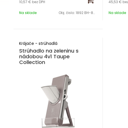
10,57 €
bez DPH
45,53 €
be
Na sklade
Obj. čislo:
1892 BH-8797
Na sklade
Krájače - strúhadlá
Strúhadlo na zeleninu s
nádobou 4v1 Taupe
Collection