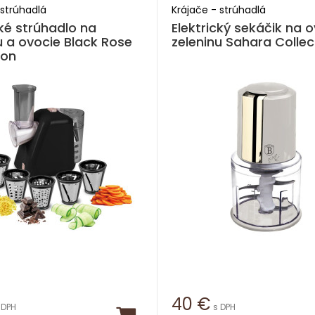
 strúhadlá
Krájače - strúhadlá
cké strúhadlo na
Elektrický sekáčik na 
u a ovocie Black Rose
zeleninu Sahara Collec
ion
40
€
 DPH
s DPH