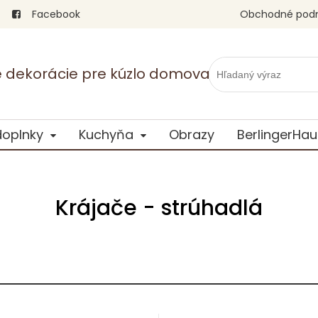
Facebook
Obchodné pod
vé dekorácie pre kúzlo domova
doplnky
Kuchyňa
Obrazy
BerlingerHau
Krájače - strúhadlá