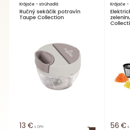
Krájače - strúhadlá
Krájače -
Ručný sekáčik potravín
Elektri
Taupe Collection
zelenin
Collect
13
€
56
€
s DPH
s