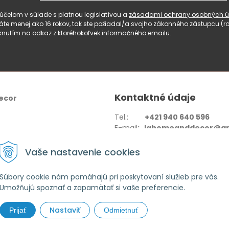
čelom v súlade s platnou legislatívou a
zásadami ochrany osobných ú
 máte menej ako 16 rokov, tak ste požiadal/a svojho zákonného zástupcu 
knutím na odkaz z ktoréhokoľvek informačného emailu.
Kontaktné údaje
ecor
Tel.:
+421 940 640 596
E-mail
: lahomeanddecor@gm
Adresa:
Zelenečská 10236/27
Vaše nastavenie cookies
91702,Trnava
Súbory cookie nám pomáhajú pri poskytovaní služieb pre vás.
Umožňujú spoznať a zapamätať si vaše preferencie.
Nastaviť
Prijať
Odmietnuť
 home & decor •
tvorba eshopu cez UNIobchod
,
webhosting
spoločnosti
W