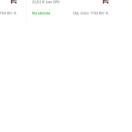
32,52 €
bez DPH
794 BH-9688
Na sklade
Obj. čislo:
1793 BH-9689