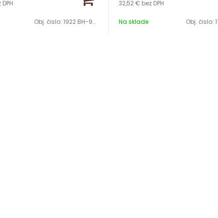
z DPH
32,52 €
bez DPH
Obj. čislo:
1922 BH-9486
Na sklade
Obj. čislo:
1