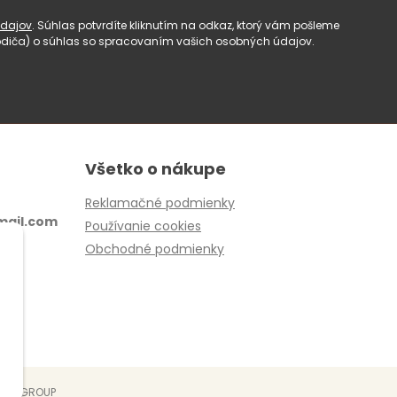
dajov
. Súhlas potvrdíte kliknutím na odkaz, ktorý vám pošleme
(rodiča) o súhlas so spracovaním vašich osobných údajov.
Všetko o nákupe
Reklamačné podmienky
ail.com
Používanie cookies
Obchodné podmienky
EBYGROUP