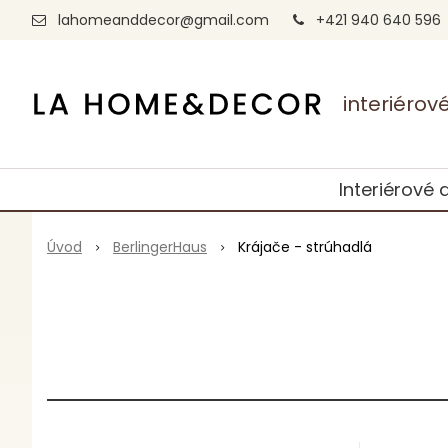
lahomeanddecor@gmail.com
+421 940 640 596
interiéro
Interiérové 
Úvod
BerlingerHaus
Krájače - strúhadlá