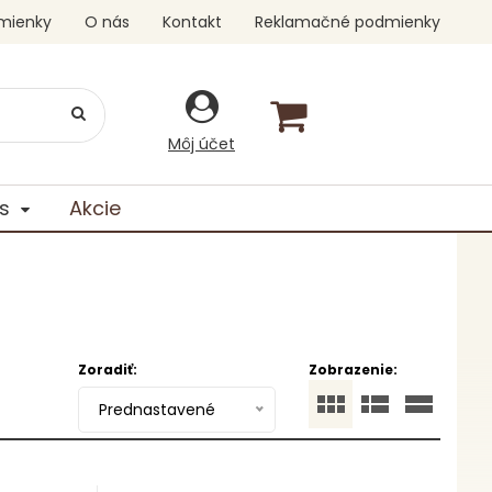
mienky
O nás
Kontakt
Reklamačné podmienky
Môj účet
s
Akcie
Zoradiť:
Zobrazenie:
Prednastavené