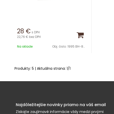
28
€
s DPH
22,76 €
bez DPH
Na sklade
Obj. čislo:
1995 BH-8798
Produkty:
5
| Aktuálna strana:
1
/
1
Najdôležitejšie novinky priamo na váš email
Získajte zaujímavé informácie vždy medzi prvými