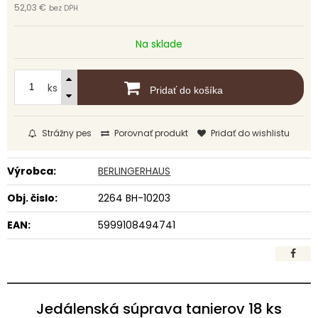
52,03 €
bez DPH
Na sklade
ks
Pridať do košíka
Strážny pes
Porovnať produkt
Pridať do wishlistu
Výrobca:
BERLINGERHAUS
Obj. čislo:
2264 BH-10203
EAN:
5999108494741
Jedálenská súprava tanierov 18 ks