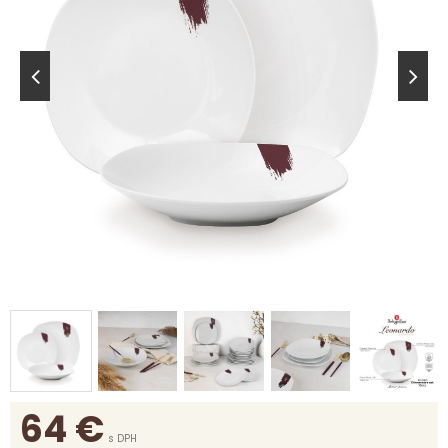
64
€
s DPH