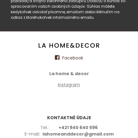
požiadal/a svojho zákonného zástupcu (rodiča) o súhlas so
spracovaním vašich osobných údajov. Súhlas môžete
kedykoľvek odvolať písomne, emailom alebo kliknutím na
odkaz z ktoréhokoľvek informačného emailu.
Facebook
La home & decor
Instagram
KONTAKTNÉ ÚDAJE
Tel.:
+421 940 640 596
E-mail
: lahomeanddecor@gmail.com