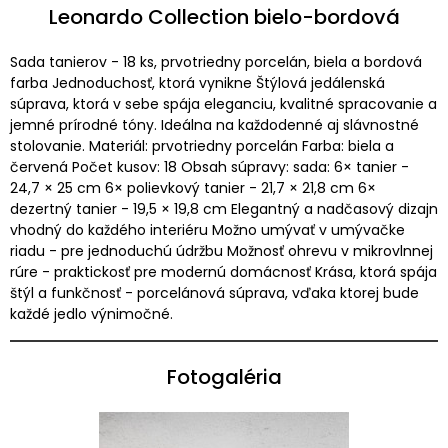
Leonardo Collection bielo-bordová
Sada tanierov - 18 ks, prvotriedny porcelán, biela a bordová
farba Jednoduchosť, ktorá vynikne Štýlová jedálenská
súprava, ktorá v sebe spája eleganciu, kvalitné spracovanie a
jemné prírodné tóny. Ideálna na každodenné aj slávnostné
stolovanie. Materiál: prvotriedny porcelán Farba: biela a
červená Počet kusov: 18 Obsah súpravy: sada: 6× tanier -
24,7 × 25 cm 6× polievkový tanier - 21,7 × 21,8 cm 6×
dezertný tanier - 19,5 × 19,8 cm Elegantný a nadčasový dizajn
vhodný do každého interiéru Možno umývať v umývačke
riadu - pre jednoduchú údržbu Možnosť ohrevu v mikrovlnnej
rúre - praktickosť pre modernú domácnosť Krása, ktorá spája
štýl a funkčnosť - porcelánová súprava, vďaka ktorej bude
každé jedlo výnimočné.
Fotogaléria