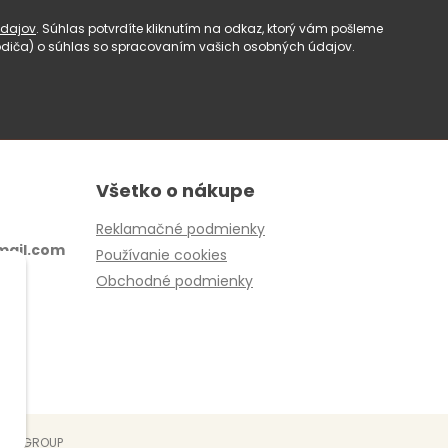
dajov
. Súhlas potvrdíte kliknutím na odkaz, ktorý vám pošleme
(rodiča) o súhlas so spracovaním vašich osobných údajov.
Všetko o nákupe
Reklamačné podmienky
ail.com
Používanie cookies
Obchodné podmienky
EBYGROUP