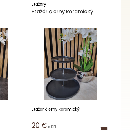
Etažéry
Etažér čierny keramický
Etažér čierny keramický
Priemer 25 cm
20
€
s DPH