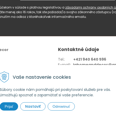
čelom v súlade s platnou legislatívou a
zásadami ochrany osobných ú
 máte menej ako 16 rokov, tak ste požiadal/a svojho zákonného zástupcu 
knutím na odkaz z ktoréhokoľvek informačného emailu.
Kontaktné údaje
ecor
Tel.:
+421 940 640 596
E-mail
: lahomeanddecor@gm
Adresa:
Zelenečská 10236/27
Vaše nastavenie cookies
91702,Trnava
Súbory cookie nám pomáhajú pri poskytovaní služieb pre vás.
Umožňujú spoznať a zapamätať si vaše preferencie.
Nastaviť
Prijať
Odmietnuť
 home & decor •
tvorba eshopu cez UNIobchod
,
webhosting
spoločnosti
W