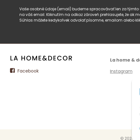
Vaše osobné údaje (email) budeme spracovávať len za týmto ú
na váš email. Kliknutím na odkaz zároveň prehlasujete, že ak
Súhlas môžete kedykoľvek odvolať písomne, emailom alebo kli
La home & d
Facebook
Instagram
© 2026 La