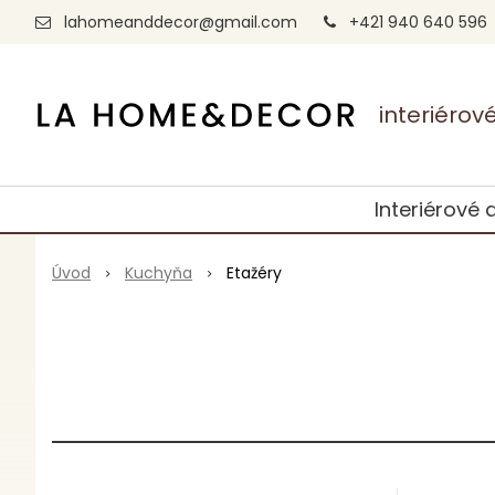
lahomeanddecor@gmail.com
+421 940 640 596
interiéro
Interiérové 
Úvod
Kuchyňa
Etažéry