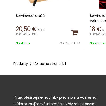
Servírovací etažér
Servírova
veľmi atr
Rozmery:
dizajn, a
20,50
€
18
€
s DPH
s 
Dĺžka 28 cm
stola a v
16,67 €
bez DPH
14,63 €
bez
Výška 29 cm
sušienky,
Šírka 16 cm
aj predje
Na sklade
Obj. čislo:
1030
Na sklade
na ňom bu
Materiál: kov, drevo
materiál s
rozmery p
Produkty:
7
| Aktuálna strana:
1
/
1
Najdôležitejšie novinky priamo na váš email
Získajte zaujímavé informácie vždy medzi prvými