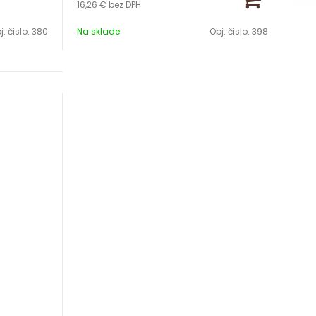
16,26 €
bez DPH
Výška 34 cm
j. čislo:
380
Na sklade
Obj. čislo:
398
Keramika