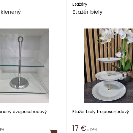
Etažéry
sklenený
Etažér biely
lenený dvojposchodový
Etažér biely trojposchodový
 cm
Priemer 23 cm
17
€
DPH
s DPH