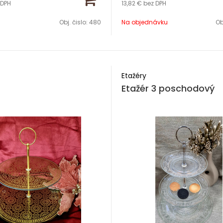
 DPH
13,82 €
bez DPH
5 cm a 21 cm
Výška 35 cm
Obj. čislo:
480
Na objednávku
Ob
Porcelán
Etažéry
Etažér 3 poschodový