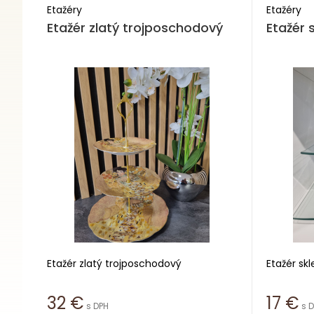
Etažéry
Etažéry
Etažér zlatý trojposchodový
Etažér 
Etažér zlatý trojposchodový
Etažér sk
Priemer spodného taniera 23 cm
Výška 27
32
€
17
€
s DPH
s 