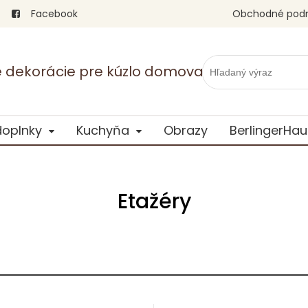
Facebook
Obchodné pod
vé dekorácie pre kúzlo domova
doplnky
Kuchyňa
Obrazy
BerlingerHau
Etažéry