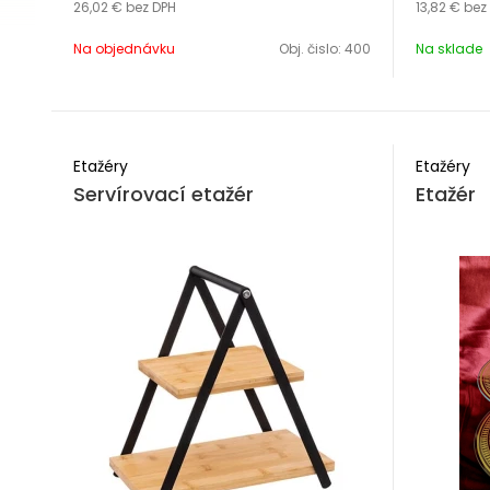
26,02 €
bez DPH
13,82 €
bez
Výška 35 cm
Priemer 2
Na objednávku
Obj. čislo:
400
Na sklade
Porcelán
Sklo
Etažéry
Etažéry
Servírovací etažér
Etažér