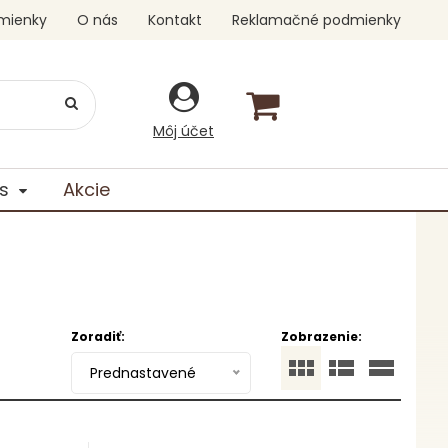
mienky
O nás
Kontakt
Reklamačné podmienky
Môj účet
s
Akcie
Zoradiť:
Zobrazenie:
Prednastavené