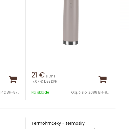
21
€
s DPH
17,07 €
bez DPH
2142 BH-8726
Na sklade
Obj. čislo:
2088 BH-8728
Termohrnčeky - termosky