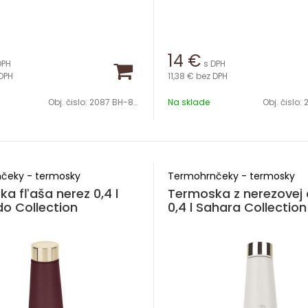
14
€
DPH
s DPH
DPH
11,38 €
bez DPH
Obj. čislo:
2087 BH-8737
Na sklade
Obj. čislo:
2
čeky - termosky
Termohrnčeky - termosky
a fľaša nerez 0,4 l
Termoska z nerezovej 
o Collection
0,4 l Sahara Collection