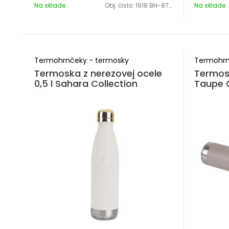
Na sklade
Obj. čislo:
1918 BH-8729
Na sklade
Termohrnčeky - termosky
Termohrn
Termoska z nerezovej ocele
Termosk
0,5 l Sahara Collection
Taupe C