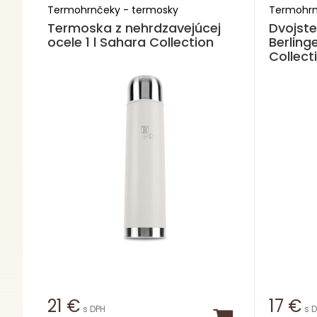
Termohrnčeky - termosky
Termohrn
Termoska z nehrdzavejúcej
Dvojst
ocele 1 l Sahara Collection
Berling
Collect
21
€
17
€
s DPH
s 