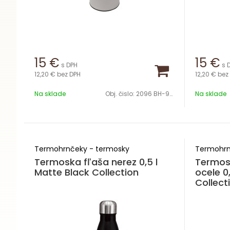
15
€
15
€
s DPH
s 
12,20 €
bez DPH
12,20 €
bez
Na sklade
Obj. čislo:
2096 BH-9677
Na sklade
Termohrnčeky - termosky
Termohrn
Termoska fľaša nerez 0,5 l
Termos
Matte Black Collection
ocele 0
Collect