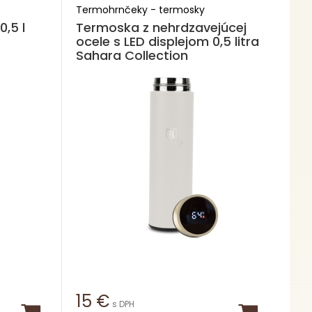
Termohrnčeky - termosky
,5 l
Termoska z nehrdzavejúcej
ocele s LED displejom 0,5 litra
Sahara Collection
15
€
s DPH