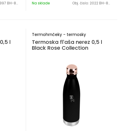
897 BH-8734
Na sklade
Obj. čislo:
2022 BH-8735
Termohrnčeky - termosky
,5 l
Termoska fľaša nerez 0,5 l
Black Rose Collection