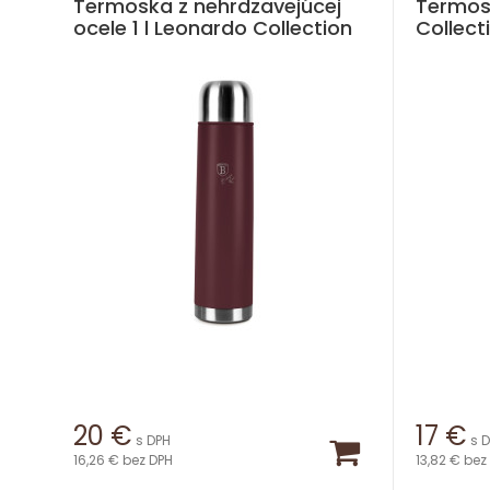
Termoska z nehrdzavejúcej
Termos
ocele 1 l Leonardo Collection
Collect
20
€
17
€
s DPH
s 
16,26 €
bez DPH
13,82 €
bez