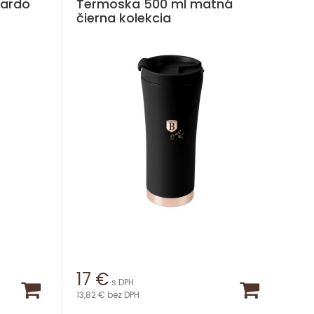
nardo
Termoska 500 ml matná
čierna kolekcia
17
€
s DPH
13,82 €
bez DPH