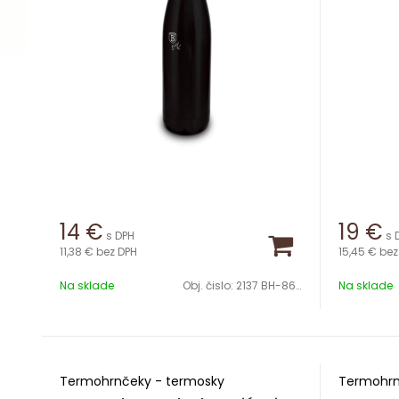
14
€
19
€
s DPH
s 
11,38 €
bez DPH
15,45 €
bez
Na sklade
Obj. čislo:
2137 BH-8624
Na sklade
Termohrnčeky - termosky
Termohrn