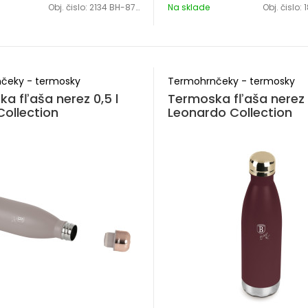
Obj. čislo:
2134 BH-8733
Na sklade
Obj. čislo:
1
čeky - termosky
Termohrnčeky - termosky
a fľaša nerez 0,5 l
Termoska fľaša nerez 0
ollection
Leonardo Collection