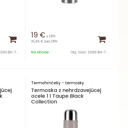
19
€
s DPH
15,45 €
bez DPH
093 BH-7832
Na sklade
Obj. čislo:
2089 BH-7619
Termohrnčeky - termosky
júcej
Termoska z nehrdzavejúcej
ck
ocele 1 l Taupe Black
Collection