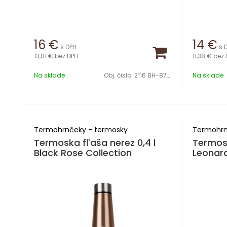
16
€
14
€
s DPH
s 
13,01 €
bez DPH
11,38 €
bez 
Na sklade
Obj. čislo:
2116 BH-8736
Na sklade
Termohrnčeky - termosky
Termohrn
Termoska fľaša nerez 0,4 l
Termosk
Black Rose Collection
Leonard