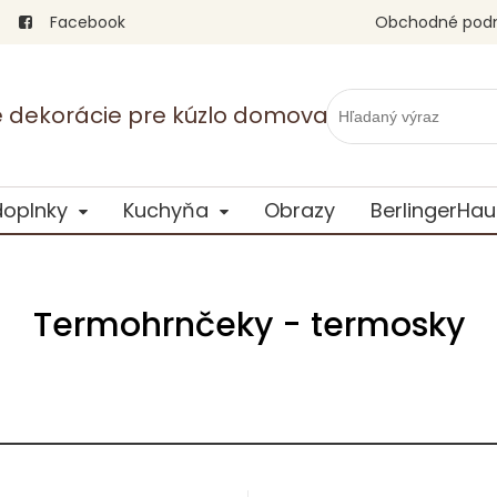
Facebook
Obchodné pod
vé dekorácie pre kúzlo domova
doplnky
Kuchyňa
Obrazy
BerlingerHau
Termohrnčeky - termosky