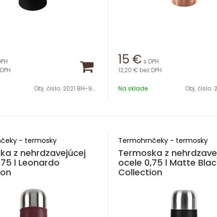
15
€
DPH
s DPH
 DPH
12,20 €
bez DPH
Obj. čislo:
2021 BH-9681
Na sklade
Obj. čislo:
2
čeky - termosky
Termohrnčeky - termosky
ka z nehrdzavejúcej
Termoska z nehrdzave
,75 l Leonardo
ocele 0,75 l Matte Bla
ion
Collection