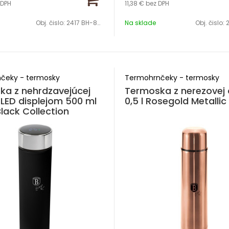
 DPH
11,38 €
bez DPH
Obj. čislo:
2417 BH-8833
Na sklade
Obj. čislo:
2
čeky - termosky
Termohrnčeky - termosky
ka z nehrdzavejúcej
Termoska z nerezovej 
 LED displejom 500 ml
0,5 l Rosegold Metallic 
lack Collection