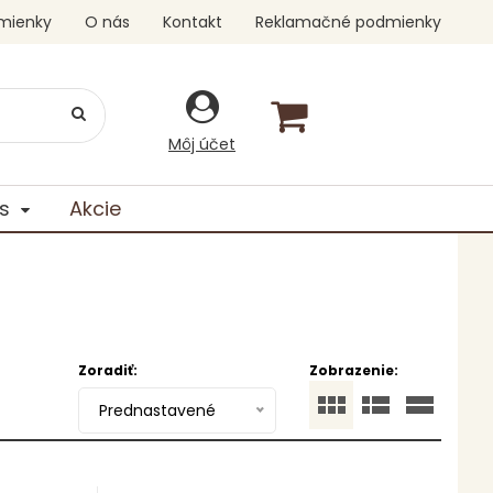
mienky
O nás
Kontakt
Reklamačné podmienky
Môj účet
s
Akcie
Zoradiť:
Zobrazenie:
Prednastavené