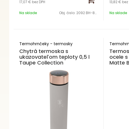
17,07 €
bez DPH
13,82 €
bez
Na sklade
Obj. čislo:
2092 BH-8727
Na sklade
Termohrnčeky - termosky
Termohrn
Chytrá termoska s
Termos
ukazovateľom teploty 0,5 l
ocele s
Taupe Collection
Matte B