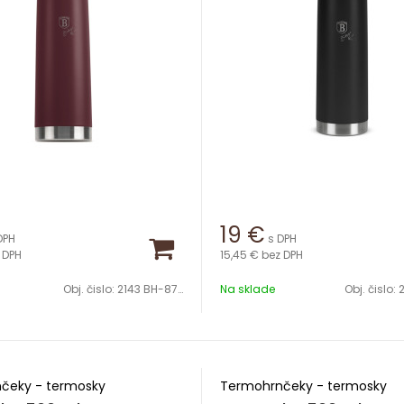
19
€
DPH
s DPH
 DPH
15,45 €
bez DPH
Obj. čislo:
2143 BH-8724
Na sklade
Obj. čislo:
čeky - termosky
Termohrnčeky - termosky