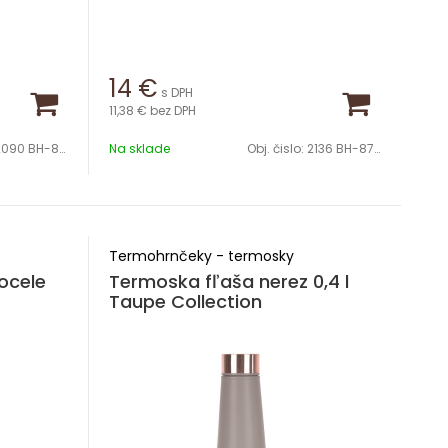
14
€
s DPH
11,38 €
bez DPH
090 BH-8738
Na sklade
Obj. čislo:
2136 BH-8740
Termohrnčeky - termosky
ocele
Termoska fľaša nerez 0,4 l
Taupe Collection