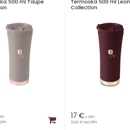
ka 500 ml Taupe
Termoska 500 ml Leo
ion
Collection
17
€
DPH
s DPH
 DPH
13,82 €
bez DPH