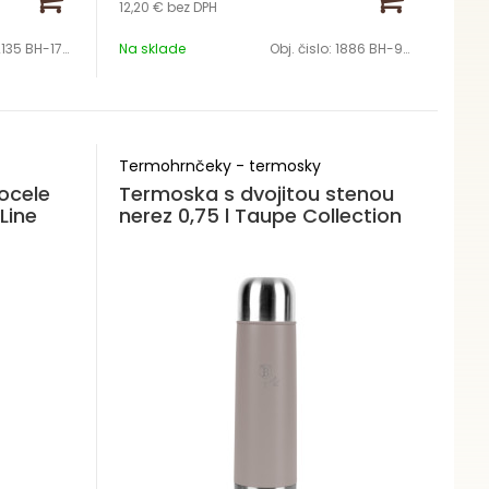
12,20 €
bez DPH
135 BH-1761
Na sklade
Obj. čislo:
1886 BH-9676
Termohrnčeky - termosky
ocele
Termoska s dvojitou stenou
Line
nerez 0,75 l Taupe Collection