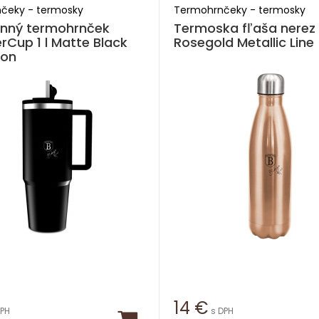
čeky - termosky
Termohrnčeky - termosky
enný termohrnček
Termoska fľaša nerez 0
erCup 1 l Matte Black
Rosegold Metallic Line
ion
14
€
DPH
s DPH