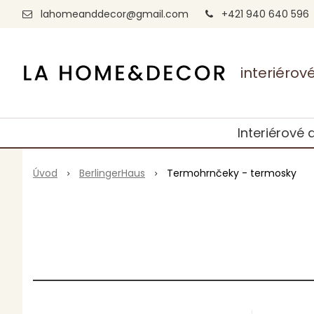
lahomeanddecor@gmail.com
+421 940 640 596
interiéro
Interiérové 
Úvod
BerlingerHaus
Termohrnčeky - termosky