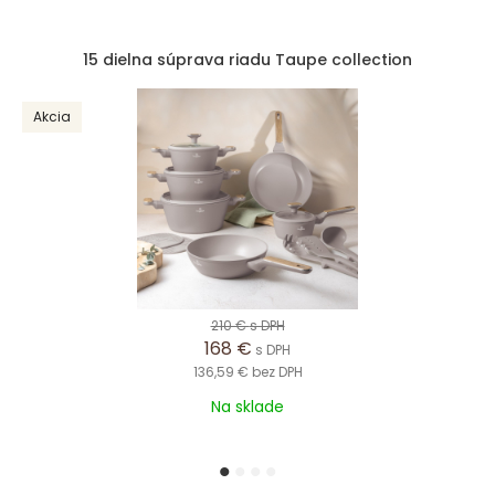
15 dielna súprava riadu Taupe collection
Akcia
210 €
s DPH
168 €
s DPH
136,59 €
bez DPH
Na sklade
1
2
3
4