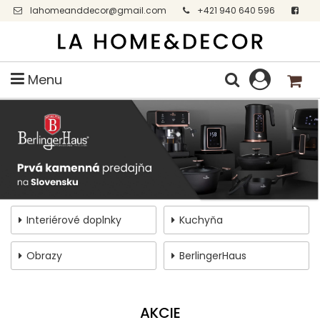
lahomeanddecor@gmail.com
+421 940 640 596
Facebook
Menu
Interiérové doplnky
Kuchyňa
Obrazy
BerlingerHaus
AKCIE