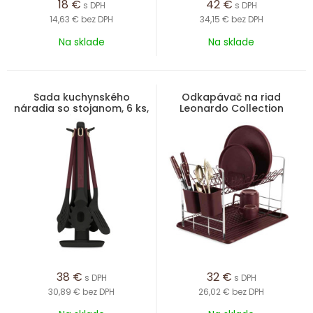
18
€
42
€
s DPH
s DPH
14,63 €
bez DPH
34,15 €
bez DPH
Na sklade
Na sklade
Sada kuchynského
Odkapávač na riad
náradia so stojanom, 6 ks,
Leonardo Collection
matná bordeaux
38
€
32
€
s DPH
s DPH
30,89 €
bez DPH
26,02 €
bez DPH