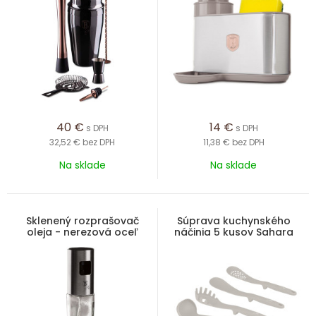
40
€
14
€
s DPH
s DPH
32,52 €
bez DPH
11,38 €
bez DPH
Na sklade
Na sklade
Sklenený rozprašovač
Súprava kuchynského
oleja - nerezová oceľ
náčinia 5 kusov Sahara
Collection