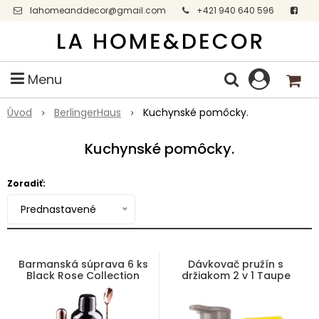
lahomeanddecor@gmail.com
+421 940 640 596
Facebook
Menu
Úvod
BerlingerHaus
Kuchynské pomôcky.
Kuchynské pomôcky.
Zoradiť:
Prednastavené
Barmanská súprava 6 ks
Dávkovač pružín s
Black Rose Collection
držiakom 2 v 1 Taupe
Collection