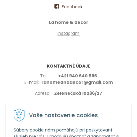
Facebook
La home & decor
Instagram
KONTAKTNÉ ÚDAJE
Tel.:
+421 940 640 596
E-mail
: lahomeanddecor@gmail.com
Adresa:
Zelenečská 10236/27
91702,Trnava
Vaše nastavenie cookies
Súbory cookie nám pomáhajú pri poskytovaní
služieb pre vás. Umožňujú spoznať a zapamätať si
VŠETKO O NÁKUPE