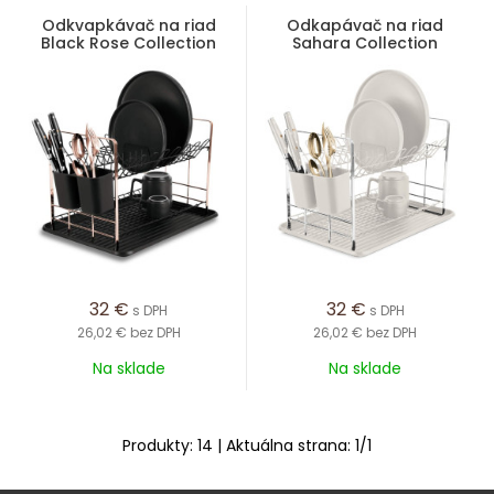
Odkvapkávač na riad
Odkapávač na riad
Black Rose Collection
Sahara Collection
32
€
32
€
s DPH
s DPH
26,02 €
bez DPH
26,02 €
bez DPH
Na sklade
Na sklade
Produkty:
14
| Aktuálna strana:
1
/
1