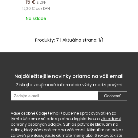
15
€
s DPH
12,20 €
bez DPH
Na sklade
Produkty:
7
| Aktuálna strana:
1
/
1
Najdôležitejšie novinky priamo na váš email
Získajte zaujímavé informácie vždy medzi prvými
Odoberať
Vaše osobné údaje (email) budeme spracovávať len za
týmto účelom v súlade s platnou legislatívou a
zásadami
ochrany osobných údajov
. Súhlas potvrdíte kliknutím na
odkaz, ktorý vám pošleme na váš email. Kliknutím na odkaz
zároveň prehlasujete, že ak máte menej ako 16 rokov, tak ste