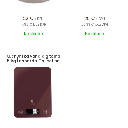
22
€
25
€
s DPH
s DPH
17,89 €
bez DPH
20,33 €
bez DPH
Na sklade
Na sklade
Kuchynská váha digitálna
5 kg Leonardo Collection