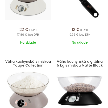
22
€
12
€
s DPH
s DPH
17,89 €
bez DPH
9,76 €
bez DPH
Na sklade
Na sklade
Váha kuchynská s miskou
Váha kuchynská digitálna
Taupe Collection
5 kg s miskou Matte Black
Collection