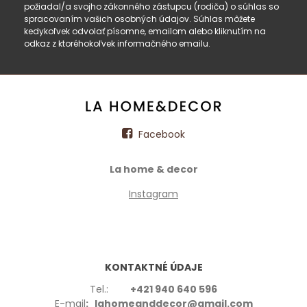
požiadal/a svojho zákonného zástupcu (rodiča) o súhlas so
spracovaním vašich osobných údajov. Súhlas môžete
kedykoľvek odvolať písomne, emailom alebo kliknutím na
odkaz z ktoréhokoľvek informačného emailu.
Facebook
La home & decor
Instagram
KONTAKTNÉ ÚDAJE
Tel.:
+421 940 640 596
E-mail
: lahomeanddecor@gmail.com