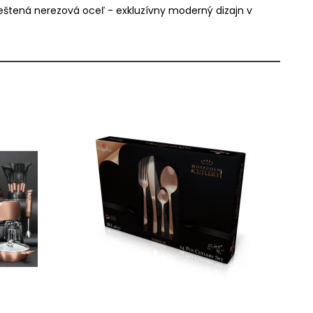
l: leštená nerezová oceľ - exkluzívny moderný dizajn v