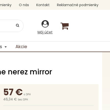
mienky
O nás
Kontakt
Reklamačné podmienky
Môj účet
s
Akcie
ne nerez mirror
57
€
s DPH
46,34 €
bez DPH