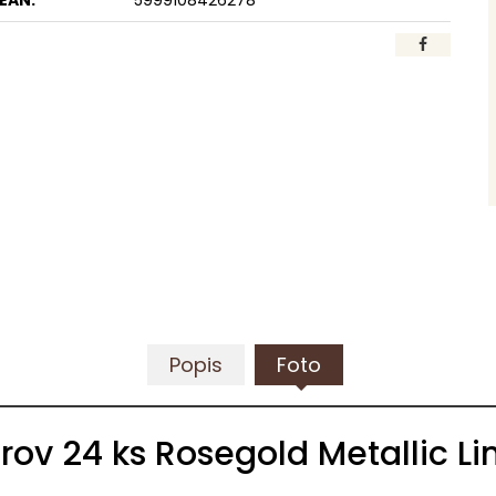
EAN:
5999108426278
Popis
Foto
ov 24 ks Rosegold Metallic Li