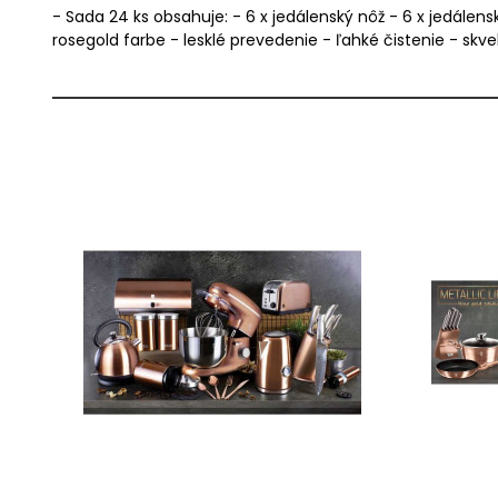
- Sada 24 ks obsahuje: - 6 x jedálenský nôž - 6 x jedálens
rosegold farbe - lesklé prevedenie - ľahké čistenie - skv