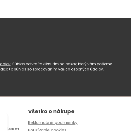
dajov
. Súhlas potvrdíte kliknutím na odkaz, ktorý vám pošleme
(rodiča) o súhlas so spracovaním vašich osobných údajov.
Všetko o nákupe
Reklamačné podmienky
ail.com
Používanie cookies