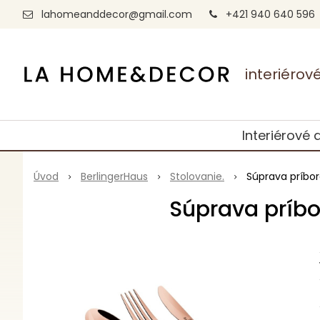
lahomeanddecor@gmail.com
+421 940 640 596
interiéro
Interiérové 
Úvod
BerlingerHaus
Stolovanie.
Súprava príbor
Súprava príbor