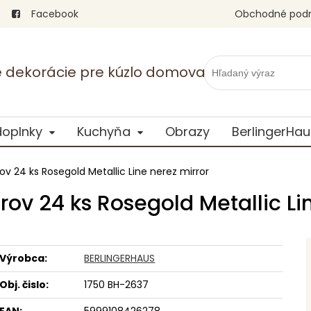
Facebook
Obchodné pod
vé dekorácie pre kúzlo domova
doplnky
Kuchyňa
Obrazy
BerlingerHau
ov 24 ks Rosegold Metallic Line nerez mirror
ov 24 ks Rosegold Metallic Li
Výrobca:
BERLINGERHAUS
Obj. čislo:
1750 BH-2637