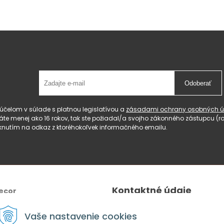
Odoberať
čelom v súlade s platnou legislatívou a
zásadami ochrany osobných ú
 máte menej ako 16 rokov, tak ste požiadal/a svojho zákonného zástupcu 
knutím na odkaz z ktoréhokoľvek informačného emailu.
Kontaktné údaje
ecor
Tel.:
+421 940 640 596
Vaše nastavenie cookies
E-mail
: lahomeanddecor@gm