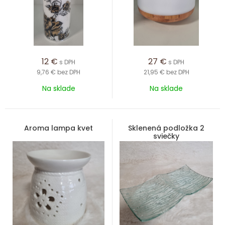
12
€
27
€
s DPH
s DPH
9,76 €
bez DPH
21,95 €
bez DPH
Na sklade
Na sklade
Aroma lampa kvet
Sklenená podložka 2
sviečky