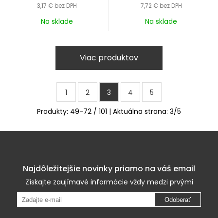
3,17 €
bez DPH
7,72 €
bez DPH
Na sklade
Na sklade
Viac produktov
1
2
3
4
5
Produkty:
49
-
72
/
101
| Aktuálna strana:
3
/
5
Najdôležitejšie novinky priamo na váš email
Získajte zaujímavé informácie vždy medzi prvými
Odoberať