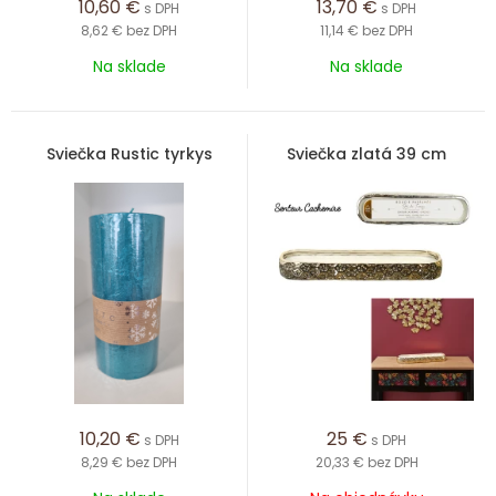
10,60
€
13,70
€
s DPH
s DPH
8,62 €
bez DPH
11,14 €
bez DPH
Na sklade
Na sklade
Sviečka Rustic tyrkys
Sviečka zlatá 39 cm
10,20
€
25
€
s DPH
s DPH
8,29 €
bez DPH
20,33 €
bez DPH