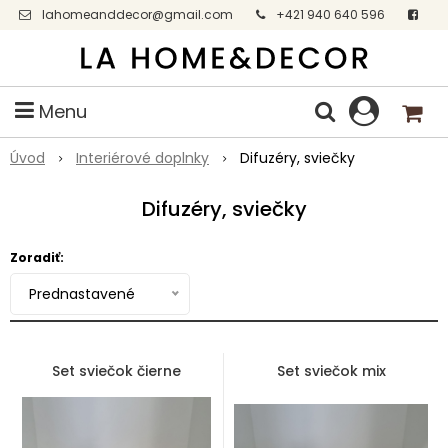
lahomeanddecor@gmail.com
+421 940 640 596
Facebook
Menu
Úvod
Interiérové doplnky
Difuzéry, sviečky
Difuzéry, sviečky
Zoradiť:
Prednastavené
Set sviečok čierne
Set sviečok mix