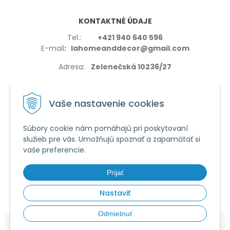
KONTAKTNÉ ÚDAJE
Tel.:
+421 940 640 596
E-mail
: lahomeanddecor@gmail.com
Adresa:
Zelenečská 10236/27
91702,Trnava
Vaše nastavenie cookies
Súbory cookie nám pomáhajú pri poskytovaní
služieb pre vás. Umožňujú spoznať a zapamätať si
VŠETKO O NÁKUPE
vaše preferencie.
Reklamačné podmienky
Používanie cookies
Prijať
Obchodné podmienky
Nastaviť
Odmietnuť
© 2026 La home & decor •
tvorba eshopu cez UNIobchod
,
webhosting