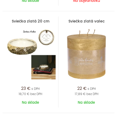
Na sklade
Na objednávku
Sviečka zlatá 20 cm
Sviečka zlatá valec
23
€
22
€
s DPH
s DPH
18,70 €
bez DPH
17,89 €
bez DPH
Na sklade
Na sklade