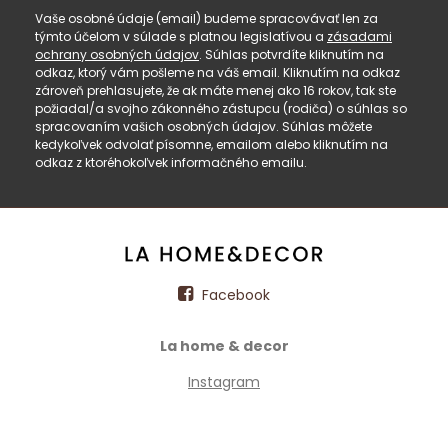
Vaše osobné údaje (email) budeme spracovávať len za
týmto účelom v súlade s platnou legislatívou a
zásadami
ochrany osobných údajov
. Súhlas potvrdíte kliknutím na
odkaz, ktorý vám pošleme na váš email. Kliknutím na odkaz
zároveň prehlasujete, že ak máte menej ako 16 rokov, tak ste
požiadal/a svojho zákonného zástupcu (rodiča) o súhlas so
spracovaním vašich osobných údajov. Súhlas môžete
kedykoľvek odvolať písomne, emailom alebo kliknutím na
odkaz z ktoréhokoľvek informačného emailu.
Facebook
La home & decor
Instagram