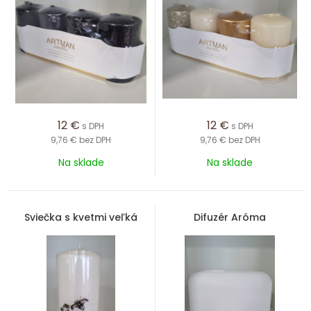
12
€
12
€
s DPH
s DPH
9,76 €
bez DPH
9,76 €
bez DPH
Na sklade
Na sklade
Sviečka s kvetmi veľká
Difuzér Aróma