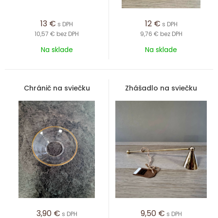
13
€
12
€
s DPH
s DPH
10,57 €
bez DPH
9,76 €
bez DPH
Na sklade
Na sklade
Chránič na sviečku
Zhášadlo na sviečku
3,90
€
9,50
€
s DPH
s DPH