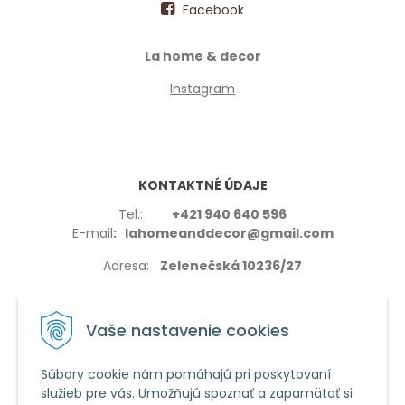
Facebook
La home & decor
Instagram
KONTAKTNÉ ÚDAJE
Tel.:
+421 940 640 596
E-mail
: lahomeanddecor@gmail.com
Adresa:
Zelenečská 10236/27
91702,Trnava
Vaše nastavenie cookies
Súbory cookie nám pomáhajú pri poskytovaní
služieb pre vás. Umožňujú spoznať a zapamätať si
VŠETKO O NÁKUPE