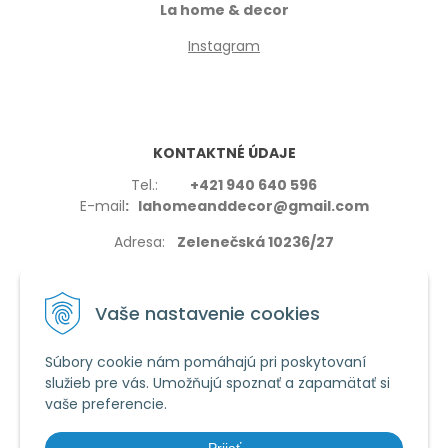
La home & decor
Instagram
KONTAKTNÉ ÚDAJE
Tel.:
+421 940 640 596
E-mail
: lahomeanddecor@gmail.com
Adresa:
Zelenečská 10236/27
91702,Trnava
Vaše nastavenie cookies
Súbory cookie nám pomáhajú pri poskytovaní
služieb pre vás. Umožňujú spoznať a zapamätať si
VŠETKO O NÁKUPE
vaše preferencie.
Reklamačné podmienky
Používanie cookies