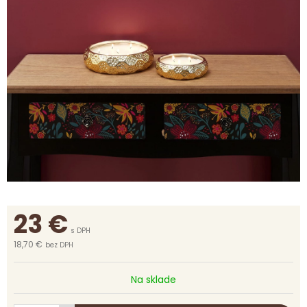
23
€
s DPH
18,70 €
bez DPH
Na sklade