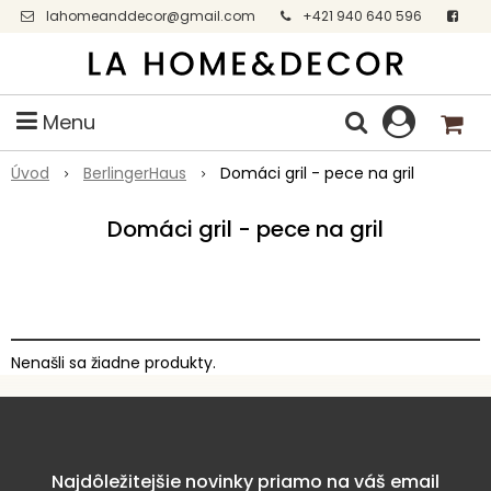
lahomeanddecor@gmail.com
+421 940 640 596
Facebook
Menu
Úvod
BerlingerHaus
Domáci gril - pece na gril
Domáci gril - pece na gril
Nenašli sa žiadne produkty.
Najdôležitejšie novinky priamo na váš email