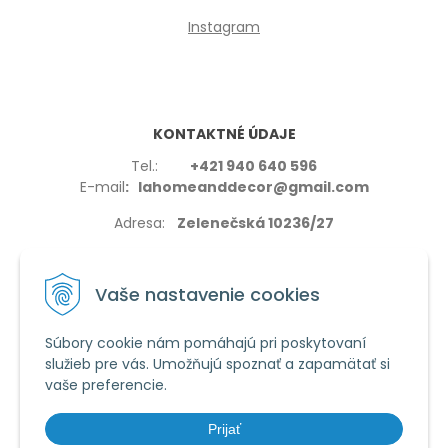
Instagram
KONTAKTNÉ ÚDAJE
Tel.:
+421 940 640 596
E-mail
: lahomeanddecor@gmail.com
Adresa:
Zelenečská 10236/27
91702,Trnava
Vaše nastavenie cookies
Súbory cookie nám pomáhajú pri poskytovaní
služieb pre vás. Umožňujú spoznať a zapamätať si
VŠETKO O NÁKUPE
vaše preferencie.
Reklamačné podmienky
Používanie cookies
Prijať
Obchodné podmienky