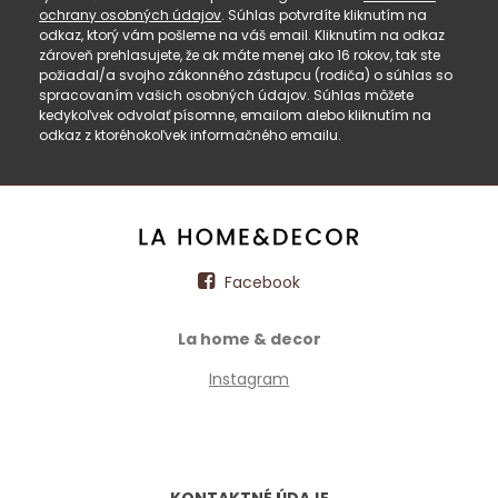
ochrany osobných údajov
. Súhlas potvrdíte kliknutím na
odkaz, ktorý vám pošleme na váš email. Kliknutím na odkaz
zároveň prehlasujete, že ak máte menej ako 16 rokov, tak ste
požiadal/a svojho zákonného zástupcu (rodiča) o súhlas so
spracovaním vašich osobných údajov. Súhlas môžete
kedykoľvek odvolať písomne, emailom alebo kliknutím na
odkaz z ktoréhokoľvek informačného emailu.
Facebook
La home & decor
Instagram
KONTAKTNÉ ÚDAJE