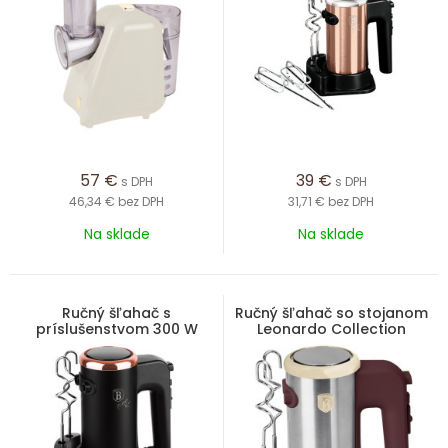
57
€
39
€
s DPH
s DPH
46,34 €
bez DPH
31,71 €
bez DPH
Na sklade
Na sklade
Ručný šľahač s
Ručný šľahač so stojanom
príslušenstvom 300 W
Leonardo Collection
Black Rose Collection