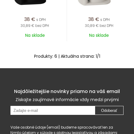
38
€
38
€
s DPH
s DPH
30,89 €
bez DPH
30,89 €
bez DPH
Na sklade
Na sklade
Produkty:
6
| Aktuálna strana:
1
/
1
Najdôležitejšie novinky priamo na váš email
Získajte zaujímavé informácie vždy medzi prvými
Odoberať
Vaše osobné údaje (email) budeme spracovávať len za
týmto účelom v súlade s platnou legislatívou a
zásadami