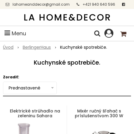
lahomeanddecor@gmail.com
+421 940 640 596
Facebook
Menu
Úvod
BerlingerHaus
Kuchynské spotrebiče.
Kuchynské spotrebiče.
Zoradiť:
Prednastavené
Elektrické strúhadlo na
Mixér ručný šľahač s
zeleninu Sahara
príslušenstvom 300 W
Collection
Rosegold Metallic Line