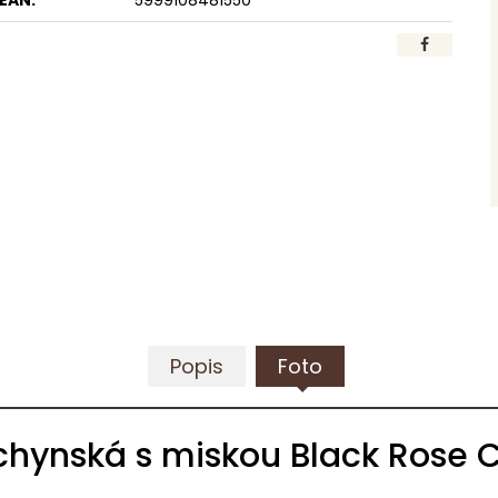
EAN:
5999108481550
Popis
Foto
hynská s miskou Black Rose C