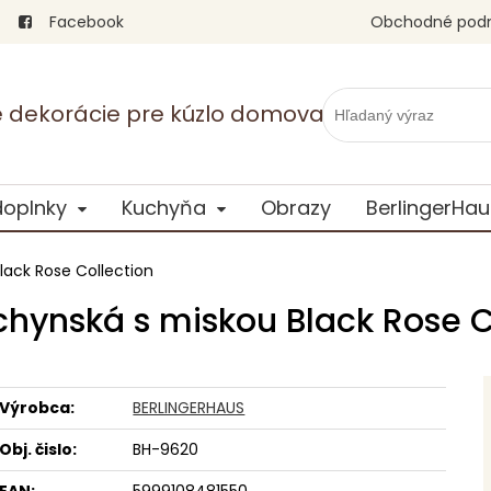
Facebook
Obchodné pod
vé dekorácie pre kúzlo domova
doplnky
Kuchyňa
Obrazy
BerlingerHau
lack Rose Collection
hynská s miskou Black Rose C
Výrobca:
BERLINGERHAUS
Obj. čislo:
BH-9620