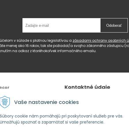
Odoberať
čelom v súlade s platnou legislatívou a
zásadami ochrany osobných ú
 máte menej ako 16 rokov, tak ste požiadal/a svojho zákonného zástupcu 
knutím na odkaz z ktoréhokoľvek informačného emailu.
Kontaktné údaje
ecor
Tel.:
+421 940 640 596
Vaše nastavenie cookies
E-mail
: lahomeanddecor@gm
Adresa:
Zelenečská 10236/27
Súbory cookie nám pomáhajú pri poskytovaní služieb pre vás.
Umožňujú spoznať a zapamätať si vaše preferencie.
91702,Trnava