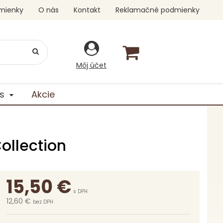
mienky
O nás
Kontakt
Reklamačné podmienky
Môj účet
s
Akcie
ollection
15,50
€
s DPH
12,60 €
bez DPH