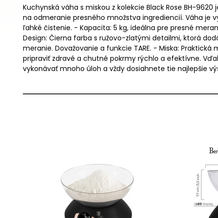
Kuchynská váha s miskou z kolekcie Black Rose BH-9620 
na odmeranie presného množstva ingrediencií. Váha je vyro
ľahké čistenie. - Kapacita: 5 kg, ideálna pre presné meran
Design: Čierna farba s ružovo-zlatými detailmi, ktorá do
meranie. Dovažovanie a funkcie TARE. - Miska: Praktická
pripraviť zdravé a chutné pokrmy rýchlo a efektívne. Vď
vykonávať mnoho úloh a vždy dosiahnete tie najlepšie vý