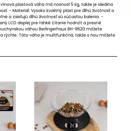
ínová plastová váha má nosnosť 5 kg, takže je ideálna
ť. - Materiál: Vysoko kvalitný plast pre dlhú životnosť a
ľné a zaisťujú dlhú životnosť sú súčasťou balenia. -
aný LCD displej pre ľahké čítanie hodnôt a presné
. S kuchynskou váhou Berlingerhaus BH-9620 môžete
a rýchle. Táto váha je multifunkčná, takže s ňou môžete