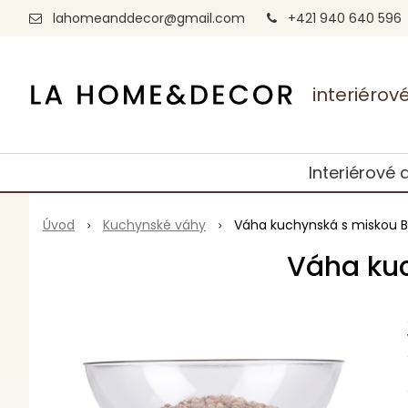
lahomeanddecor@gmail.com
+421 940 640 596
interiéro
Interiérové 
Úvod
Kuchynské váhy
Váha kuchynská s miskou B
Váha kuc