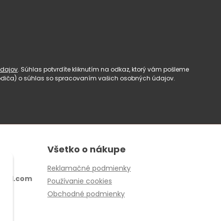
dajov
. Súhlas potvrdíte kliknutím na odkaz, ktorý vám pošleme
(rodiča) o súhlas so spracovaním vašich osobných údajov.
Všetko o nákupe
Reklamačné podmienky
ail.com
Používanie cookies
Obchodné podmienky