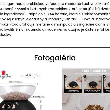
je elegantnou a praktickou voľbou pre moderné kuchyne. Matná v
bená z vysoko kvalitných materiálov, ktoré zaisťujú dlhú životnos
ie ingrediencií. - Napájanie: AAA batérie, ktoré sú ľahko vymenite
dá vašej kuchyni elegantný a moderný vzhľad. - Funkcia: Integrov
 miska, ktorá uľahčuje meranie a manipuláciu s ingredienciami
aka kvalitnému materiálu a modernému dizajnu je čistenie ľahké 
sledky.
Fotogaléria