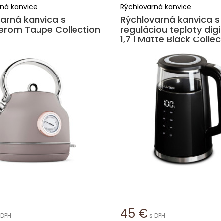
ná kanvice
Rýchlovarná kanvice
arná kanvica s
Rýchlovarná kanvica s
erom Taupe Collection
reguláciou teploty digi
1,7 l Matte Black Collec
45
€
 DPH
s DPH