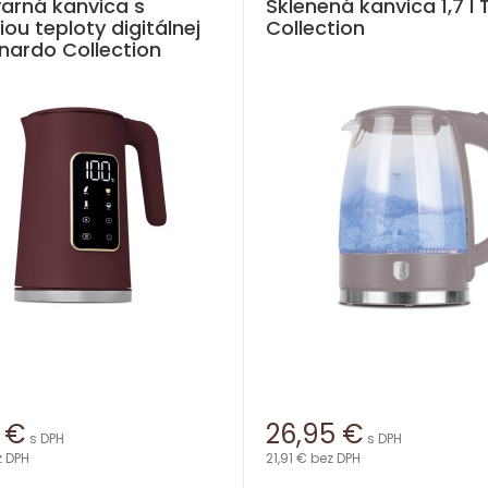
arná kanvica s
Sklenená kanvica 1,7 l
iou teploty digitálnej
Collection
eonardo Collection
€
26,95
€
s DPH
s DPH
z DPH
21,91 €
bez DPH