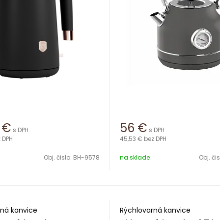
€
56
€
s DPH
s DPH
 DPH
45,53 €
bez DPH
Obj. čislo:
BH-9578
na sklade
Obj. či
ná kanvice
Rýchlovarná kanvice