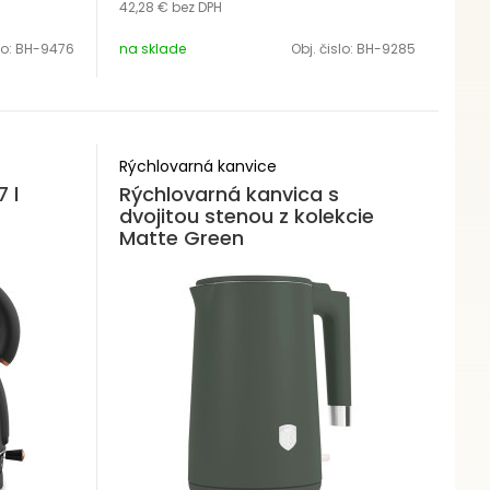
42,28 €
bez DPH
lo:
BH-9476
na sklade
Obj. čislo:
BH-9285
Rýchlovarná kanvice
 l
Rýchlovarná kanvica s
dvojitou stenou z kolekcie
Matte Green