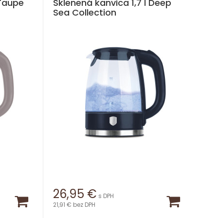
 Taupe
Sklenená kanvica 1,7 l Deep
Sea Collection
26,95
€
s DPH
21,91 €
bez DPH