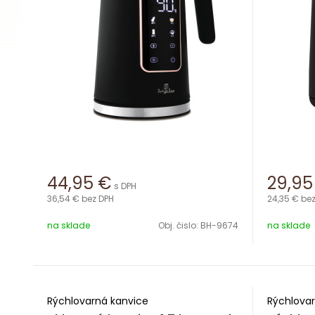
44,95
€
29,95
s DPH
36,54 €
bez DPH
24,35 €
bez
na sklade
Obj. čislo:
BH-9674
na sklade
Rýchlovarná kanvice
Rýchlovar