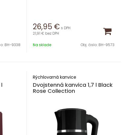
26,95
€
s DPH
21,91 €
bez DPH
lo:
BH-9338
Na sklade
Obj. čislo:
BH-9573
Rýchlovarná kanvice
l
Dvojstenná kanvica 1,7 l Black
Rose Collection