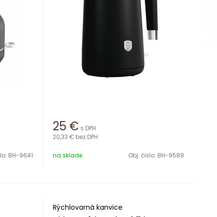
25
€
s DPH
20,33 €
bez DPH
slo:
BH-9641
na sklade
Obj. čislo:
BH-9589
Rýchlovarná kanvice