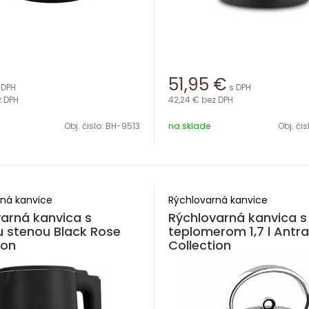
51,95
€
 DPH
s DPH
z DPH
42,24 €
bez DPH
Obj. čislo:
BH-9513
na sklade
Obj. čis
ná kanvice
Rýchlovarná kanvice
arná kanvica s
Rýchlovarná kanvica s
u stenou Black Rose
teplomerom 1,7 l Antra
ion
Collection