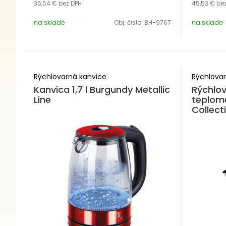
36,54 €
bez DPH
45,53 €
be
na sklade
Obj. čislo:
BH-9767
na sklade
Rýchlovarná kanvice
Rýchlovar
Kanvica 1,7 l Burgundy Metallic
Rýchlov
Line
teplom
Collect