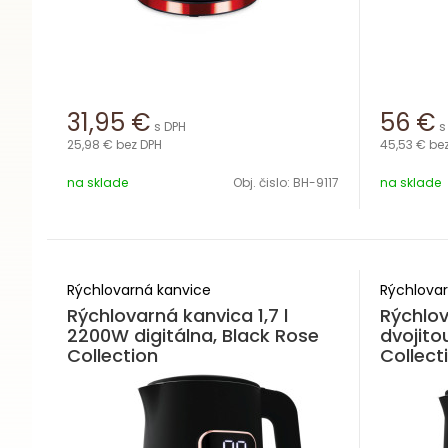
31,95
€
56
€
s DPH
s
25,98 €
bez DPH
45,53 €
be
na sklade
Obj. čislo:
BH-9117
na sklade
Rýchlovarná kanvice
Rýchlovar
Rýchlovarná kanvica 1,7 l
Rýchlov
2200W digitálna, Black Rose
dvojito
Collection
Collect