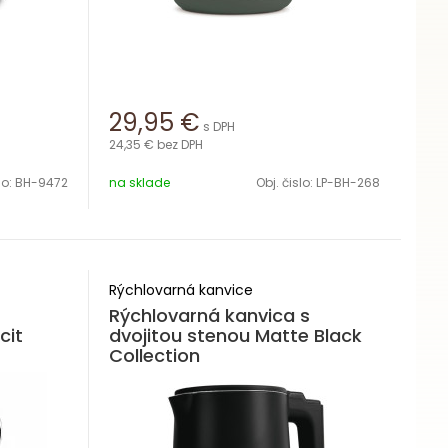
29,95
€
s DPH
24,35 €
bez DPH
lo:
BH-9472
na sklade
Obj. čislo:
LP-BH-268
Rýchlovarná kanvice
Rýchlovarná kanvica s
cit
dvojitou stenou Matte Black
Collection