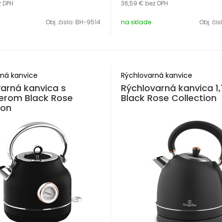
z DPH
36,59 €
bez DPH
Obj. čislo:
BH-9514
na sklade
Obj. čis
ná kanvice
Rýchlovarná kanvice
arná kanvica s
Rýchlovarná kanvica 1,7
erom Black Rose
Black Rose Collection
ion