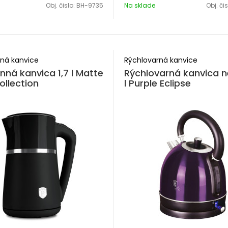
Obj. čislo:
BH-9735
Na sklade
Obj. či
ná kanvice
Rýchlovarná kanvice
nná kanvica 1,7 l Matte
Rýchlovarná kanvica ne
ollection
l Purple Eclipse