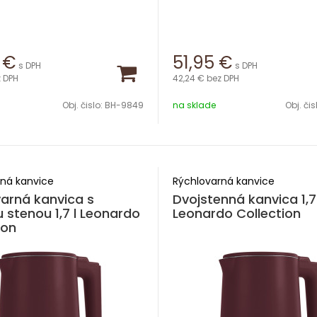
€
51,95
€
s DPH
s DPH
 DPH
42,24 €
bez DPH
Obj. čislo:
BH-9849
na sklade
Obj. čis
ná kanvice
Rýchlovarná kanvice
arná kanvica s
Dvojstenná kanvica 1,7 
u stenou 1,7 l Leonardo
Leonardo Collection
ion