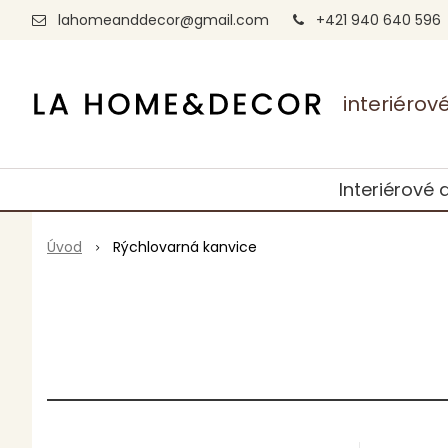
lahomeanddecor@gmail.com
+421 940 640 596
interiéro
Interiérové 
Úvod
Rýchlovarná kanvice