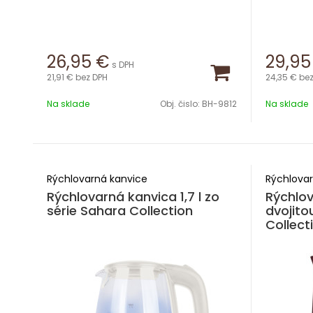
26,95
€
29,95
s DPH
21,91 €
bez DPH
24,35 €
bez
Na sklade
Obj. čislo:
BH-9812
Na sklade
Rýchlovarná kanvice
Rýchlovar
Rýchlovarná kanvica 1,7 l zo
Rýchlov
série Sahara Collection
dvojito
Collect