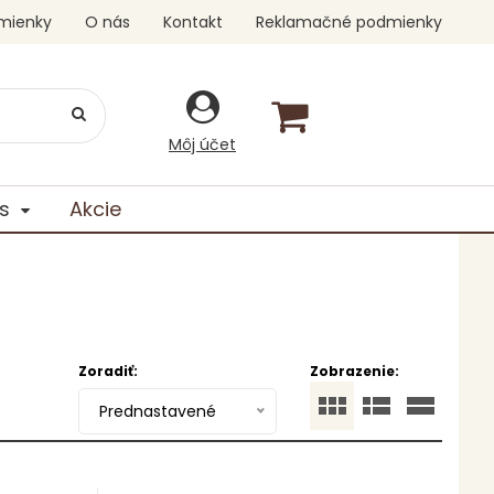
mienky
O nás
Kontakt
Reklamačné podmienky
Môj účet
s
Akcie
Zoradiť:
Zobrazenie:
Prednastavené