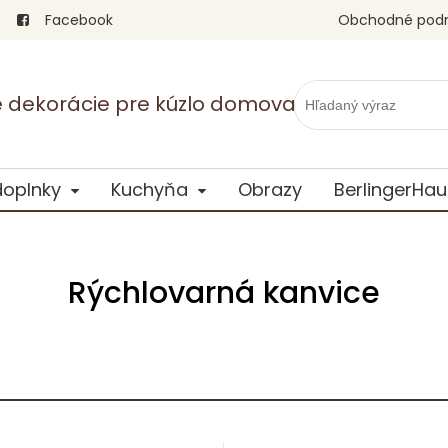
Facebook
Obchodné pod
vé dekorácie pre kúzlo domova
doplnky
Kuchyňa
Obrazy
BerlingerHau
Rýchlovarná kanvice