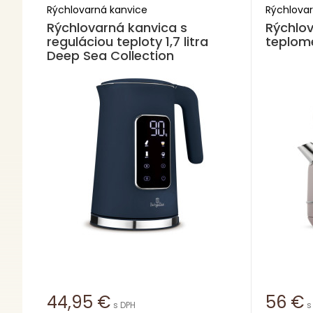
Rýchlovarná kanvice
Rýchlovar
Rýchlovarná kanvica s
Rýchlov
reguláciou teploty 1,7 litra
teplom
Deep Sea Collection
44,95
€
56
€
s DPH
s