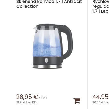
Sklenená kanvica 1,7 l Antracit
Rýchlov
Collection
regulác
1,7 l L
26,95
€
44,95
s DPH
21,91 €
bez DPH
36,54 €
be