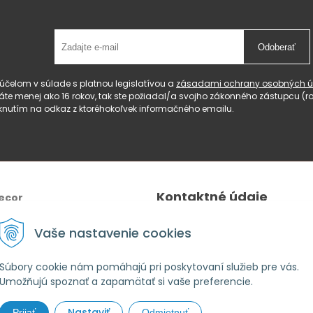
Odoberať
čelom v súlade s platnou legislatívou a
zásadami ochrany osobných ú
 máte menej ako 16 rokov, tak ste požiadal/a svojho zákonného zástupcu 
knutím na odkaz z ktoréhokoľvek informačného emailu.
Kontaktné údaje
ecor
Tel.:
+421 940 640 596
Vaše nastavenie cookies
E-mail
: lahomeanddecor@gm
Adresa:
Zelenečská 10236/27
Súbory cookie nám pomáhajú pri poskytovaní služieb pre vás.
Umožňujú spoznať a zapamätať si vaše preferencie.
91702,Trnava
Nastaviť
Prijať
Odmietnuť