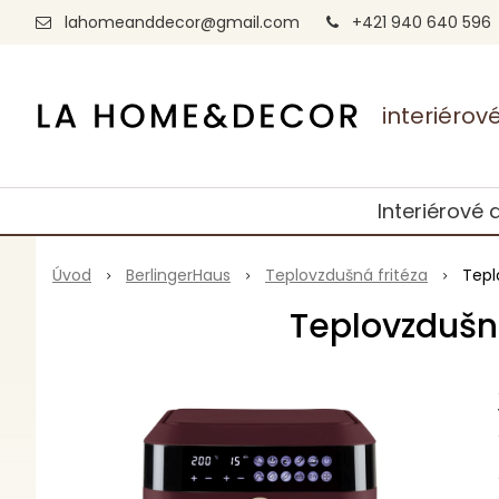
lahomeanddecor@gmail.com
+421 940 640 596
interiéro
Interiérové 
Úvod
BerlingerHaus
Teplovzdušná fritéza
Tepl
Teplovzdušná