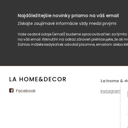
Najdôležitejšie novinky priamo na váš email
Získajte zaujímavé informácie vždy medzi prvými
Vaše osobné údaje (email) budeme spracovávať len za týmto ú
na váš email. Kliknutím na odkaz zároveň prehlasujete, že ak
Súhlas môžete kedykoľvek odvolať písomne, emailom alebo kli
La home & d
Facebook
Instagram