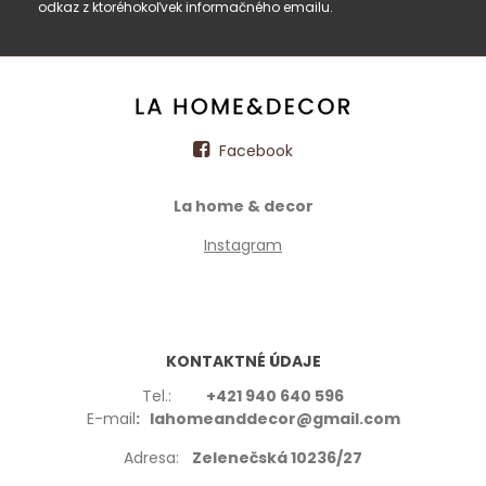
odkaz z ktoréhokoľvek informačného emailu.
Facebook
La home & decor
Instagram
KONTAKTNÉ ÚDAJE
Tel.:
+421 940 640 596
E-mail
: lahomeanddecor@gmail.com
Adresa:
Zelenečská 10236/27