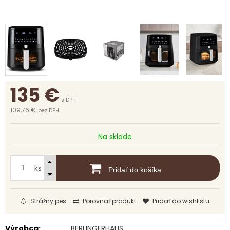
135
€
s DPH
109,76 €
bez DPH
Na sklade
ks
Pridať do košíka
Strážny pes
Porovnať produkt
Pridať do wishlistu
Výrobca:
BERLINGERHAUS