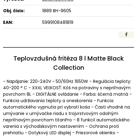
Obj. čislo:
1889 BH-9605
EAN:
5999108481819
Teplovzdušná fritéza 8 l Matte Black
Collection
- Napájanie: 220-240V ~ 50/60Hz 1650W - Regulácia teploty:
40-200 ° C - XXXL VEĽKOSŤ: Kôš na potraviny s nepriľnavým
povrchom 8L - DIGITÁLNE ovládanie - Farba: ščerná matná -
Funkcia udržiavania teploty a oneskorenia - Funkcia
automatického vypnutia pri vybratí koša - Časti vhodné na
umývanie v umývačke riadu s trojvrstvovým odolným
nepriľnavým povrchom titanPro - 8 funkcií automatického
varenia s východiskovým nastavením - Ochrana proti
prehriatiu - Dotykový LED displej - Priezorové okienko -