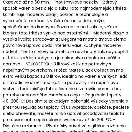
Časovač až na 60 min. - Protišmykové nožičky - Zdravý
spôsob varenia bez oleja a tuku Táto najmodernejšia fritéza
kombinuje moderný dizajn, pokročilé technológie a
výnimočnú funkčnosť, vďaka čomu je dokonalým
spoločníkom do kuchyne. Pozrime sa na funkcie, vďaka
ktorým táto fritéza vyniká nad ostatnými. - Moderný dizajn a
vysoká kvalita spracovania : Elegantná matná tmavo čierna
povrchová úprava dodá interiéru vašej kuchyne moderný
nádych. Tento štýlový spotrebič je navrhnutý tak, aby doplnil
estetiku každej kuchyne a je dokonalým doplnkom vášho
domova. - VEĽKOSŤ XXL: 8 litrový košík na potraviny s
nepriľnavým povrchom. Fritéza Matte Black Collection má
extra veľkú kapacitu 8 litrov, ideálna na varenie veľkých jedál
a na rodinné stretnutia. Kôš na potraviny má nepriľnavú
vrstvu, ktorá zaisťuje ľahké čistenie a zdravšie varenie bez
potreby nadmerného množstva oleja. - Regulácia teploty:
40-200°C: Dosiahnite zakaždým dokonalé výsledky varenia s
presnou reguláciou teploty. Či už vyprážate, opekáte, pečiete
alebo ohrievate, môžete ľahko upraviť požadovanú teplotu
pre dosiahnutie optimálnych výsledkov až do 200 °C. -
Digitálne rozhranie : Užívateľsky prívetivé digitálne rozhranie