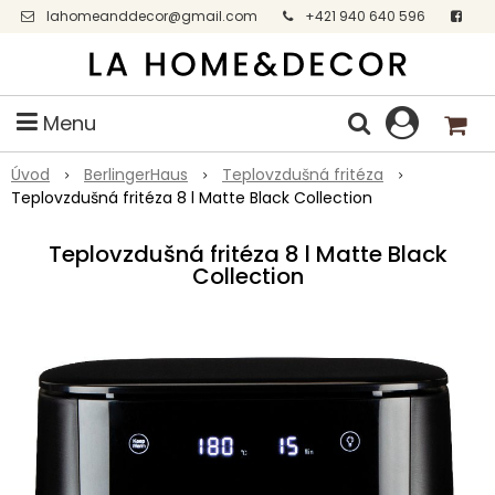
lahomeanddecor@gmail.com
+421 940 640 596
Facebook
Menu
Úvod
BerlingerHaus
Teplovzdušná fritéza
Teplovzdušná fritéza 8 l Matte Black Collection
Teplovzdušná fritéza 8 l Matte Black
Collection