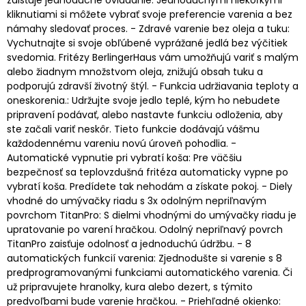
zaisťuje jednoduché ovládanie. Jednoduchými niekoľkými
kliknutiami si môžete vybrať svoje preferencie varenia a bez
námahy sledovať proces. - Zdravé varenie bez oleja a tuku:
Vychutnajte si svoje obľúbené vyprážané jedlá bez výčitiek
svedomia. Fritézy BerlingerHaus vám umožňujú variť s malým
alebo žiadnym množstvom oleja, znižujú obsah tuku a
podporujú zdravší životný štýl. - Funkcia udržiavania teploty a
oneskorenia.: Udržujte svoje jedlo teplé, kým ho nebudete
pripravení podávať, alebo nastavte funkciu odloženia, aby
ste začali variť neskôr. Tieto funkcie dodávajú vášmu
každodennému vareniu novú úroveň pohodlia. -
Automatické vypnutie pri vybratí koša: Pre väčšiu
bezpečnosť sa teplovzdušná fritéza automaticky vypne po
vybratí koša. Predídete tak nehodám a získate pokoj. - Diely
vhodné do umývačky riadu s 3x odolným nepriľnavým
povrchom TitanPro: S dielmi vhodnými do umývačky riadu je
upratovanie po varení hračkou. Odolný nepriľnavý povrch
TitanPro zaisťuje odolnosť a jednoduchú údržbu. - 8
automatických funkcií varenia: Zjednodušte si varenie s 8
predprogramovanými funkciami automatického varenia. Či
už pripravujete hranolky, kura alebo dezert, s týmito
predvoľbami bude varenie hračkou. - Priehľadné okienko: