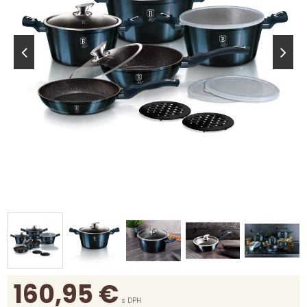
160,95
€
s DPH