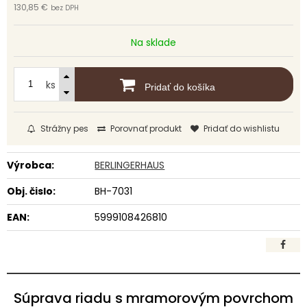
130,85 €
bez DPH
Na sklade
ks
Pridať do košíka
Strážny pes
Porovnať produkt
Pridať do wishlistu
Výrobca:
BERLINGERHAUS
Obj. čislo:
BH-7031
EAN:
5999108426810
Súprava riadu s mramorovým povrchom