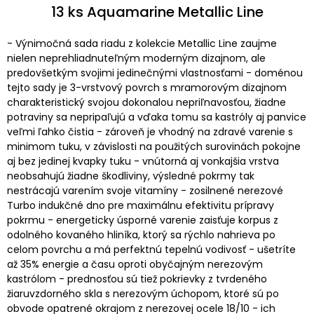
13 ks Aquamarine Metallic Line
- Výnimočná sada riadu z kolekcie Metallic Line zaujme
nielen neprehliadnuteľným moderným dizajnom, ale
predovšetkým svojimi jedinečnými vlastnosťami - doménou
tejto sady je 3-vrstvový povrch s mramorovým dizajnom
charakteristický svojou dokonalou nepriľnavosťou, žiadne
potraviny sa nepripaľujú a vďaka tomu sa kastróly aj panvice
veľmi ľahko čistia - zároveň je vhodný na zdravé varenie s
minimom tuku, v závislosti na použitých surovinách pokojne
aj bez jedinej kvapky tuku - vnútorná aj vonkajšia vrstva
neobsahujú žiadne škodliviny, výsledné pokrmy tak
nestrácajú varením svoje vitamíny - zosilnené nerezové
Turbo indukčné dno pre maximálnu efektivitu prípravy
pokrmu - energeticky úsporné varenie zaisťuje korpus z
odolného kovaného hliníka, ktorý sa rýchlo nahrieva po
celom povrchu a má perfektnú tepelnú vodivosť - ušetríte
až 35% energie a času oproti obyčajným nerezovým
kastrólom - prednosťou sú tiež pokrievky z tvrdeného
žiaruvzdorného skla s nerezovým úchopom, ktoré sú po
obvode opatrené okrajom z nerezovej ocele 18/10 - ich