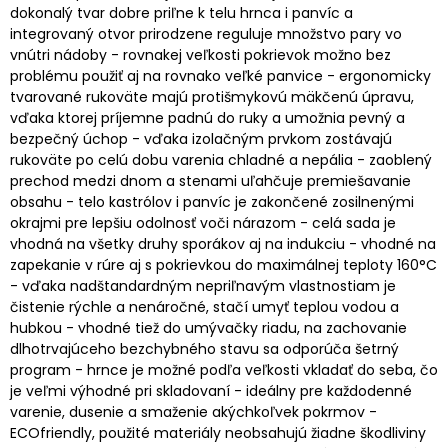
dokonalý tvar dobre priľne k telu hrnca i panvíc a
integrovaný otvor prirodzene reguluje množstvo pary vo
vnútri nádoby - rovnakej veľkosti pokrievok možno bez
problému použiť aj na rovnako veľké panvice - ergonomicky
tvarované rukoväte majú protišmykovú mäkčenú úpravu,
vďaka ktorej príjemne padnú do ruky a umožnia pevný a
bezpečný úchop - vďaka izolačným prvkom zostávajú
rukoväte po celú dobu varenia chladné a nepália - zaoblený
prechod medzi dnom a stenami uľahčuje premiešavanie
obsahu - telo kastrólov i panvíc je zakončené zosilnenými
okrajmi pre lepšiu odolnosť voči nárazom - celá sada je
vhodná na všetky druhy sporákov aj na indukciu - vhodné na
zapekanie v rúre aj s pokrievkou do maximálnej teploty 160°C
- vďaka nadštandardným nepriľnavým vlastnostiam je
čistenie rýchle a nenáročné, stačí umyť teplou vodou a
hubkou - vhodné tiež do umývačky riadu, na zachovanie
dlhotrvajúceho bezchybného stavu sa odporúča šetrný
program - hrnce je možné podľa veľkosti vkladať do seba, čo
je veľmi výhodné pri skladovaní - ideálny pre každodenné
varenie, dusenie a smaženie akýchkoľvek pokrmov -
ECOfriendly, použité materiály neobsahujú žiadne škodliviny