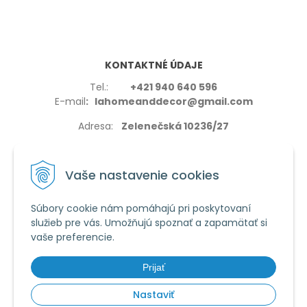
KONTAKTNÉ ÚDAJE
Tel.:
+421 940 640 596
E-mail
: lahomeanddecor@gmail.com
Adresa:
Zelenečská 10236/27
91702,Trnava
Vaše nastavenie cookies
Súbory cookie nám pomáhajú pri poskytovaní
služieb pre vás. Umožňujú spoznať a zapamätať si
VŠETKO O NÁKUPE
vaše preferencie.
Reklamačné podmienky
Používanie cookies
Prijať
Obchodné podmienky
Nastaviť