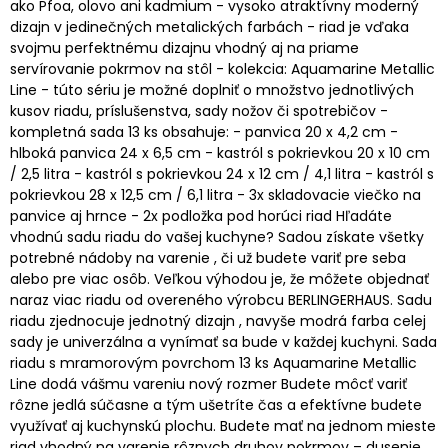
ako Pfoa, olovo ani kadmium - vysoko atraktívny moderný
dizajn v jedinečných metalických farbách - riad je vďaka
svojmu perfektnému dizajnu vhodný aj na priame
servírovanie pokrmov na stôl - kolekcia: Aquamarine Metallic
Line - túto sériu je možné doplniť o množstvo jednotlivých
kusov riadu, príslušenstva, sady nožov či spotrebičov -
kompletná sada 13 ks obsahuje: - panvica 20 x 4,2 cm -
hlboká panvica 24 x 6,5 cm - kastról s pokrievkou 20 x 10 cm
/ 2,5 litra - kastról s pokrievkou 24 x 12 cm / 4,1 litra - kastról s
pokrievkou 28 x 12,5 cm / 6,1 litra - 3x skladovacie viečko na
panvice aj hrnce - 2x podložka pod horúci riad Hľadáte
vhodnú sadu riadu do vašej kuchyne? Sadou získate všetky
potrebné nádoby na varenie , či už budete variť pre seba
alebo pre viac osôb. Veľkou výhodou je, že môžete objednať
naraz viac riadu od overeného výrobcu BERLINGERHAUS. Sadu
riadu zjednocuje jednotný dizajn , navyše modrá farba celej
sady je univerzálna a vynímať sa bude v každej kuchyni. Sada
riadu s mramorovým povrchom 13 ks Aquamarine Metallic
Line dodá vášmu vareniu nový rozmer Budete môcť variť
rôzne jedlá súčasne a tým ušetríte čas a efektívne budete
využívať aj kuchynskú plochu. Budete mať na jednom mieste
riad vhodný na varenie rôznych druhov pokrmov – dusenie