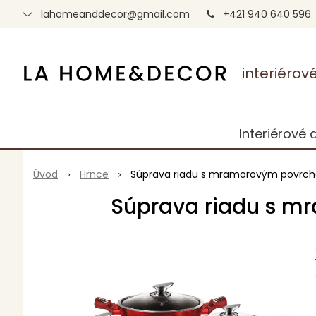
lahomeanddecor@gmail.com
+421 940 640 596
interiéro
Interiérové 
Úvod
Hrnce
Súprava riadu s mramorovým povrchom
Súprava riadu s mr