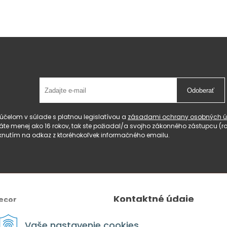
Odoberať
čelom v súlade s platnou legislatívou a
zásadami ochrany osobných ú
 máte menej ako 16 rokov, tak ste požiadal/a svojho zákonného zástupcu 
knutím na odkaz z ktoréhokoľvek informačného emailu.
Kontaktné údaje
ecor
Tel.:
+421 940 640 596
Vaše nastavenie cookies