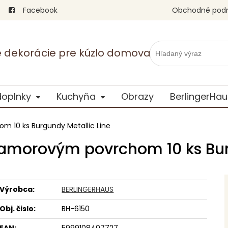
Facebook
Obchodné pod
vé dekorácie pre kúzlo domova
doplnky
Kuchyňa
Obrazy
BerlingerHau
 10 ks Burgundy Metallic Line
amorovým povrchom 10 ks Bur
Výrobca:
BERLINGERHAUS
Obj. čislo:
BH-6150