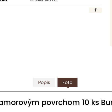
EAN:
5999108407727
Popis
Foto
amorovým povrchom 10 ks Bur