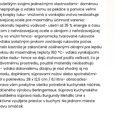
dovšetkým svojimi jedinečnými vlastnosťami- doménou
 nepripaľuje a vďaka tomu sa pekáče a panvice veľmi
nej kvapky tuku- vnútorná a vonkajšia vrstva neobsahuje
zavejúcej ocele pre maximálnu účinnosť varenia-
okonalú tepelnú vodivosť- ušetrí až 35 % energie a času
ytom z nehrdzavejúcej ocele a okrajom z nehrdzavejúcej
pary vo vnútri hrnca- ergonomicky tvarované rukoväte
vďaka izolačným prvkom zostávajú rukoväte počas
lo kastróla je zakončené zosilnenými okrajmi pre lepšiu
ievkou do maximálnej teploty 160 °C- vďaka vynikajúcim
ke riadu- hrnce sa dajú stohovať podľa veľkosti, čo je
 životnému prostrediu, použité materiály neobsahujú
h- vďaka dokonalému dizajnu je riad vhodný aj na
i riadu, doplnkami, súpravami nožov alebo spotrebičmi-
ól s pokrievkou 28 x 12,5 cm / 6,1 litra- obracačka-
úprava vám poskytne všetko potrebné kuchynské náčinie,
svedčeného výrobcu BerlingerHaus. Súprava kuchynského
aťdielna súprava riadu Burgundy Metallic Line s
vne využijete priestor v kuchyni. Na jednom mieste
pravu omáčok.