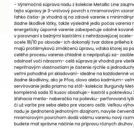
- Výnimočná súprava riadu z kolekcie Metallic Line za
tejto súpravy je 3-vrstvový povrch s mramorovým vzorom
ľahko čistia- je vhodná aj na zdravé varenie s minimálny
žiadne škodlivé látky, takže výsledné jedlo počas varen
energeticky úsporné varenie zabezpečuje odolné kované hl
v porovnaní s bežnými kastrólmi z nehrdzavejúcej ocele-
ocele 18/10 po obvode- ich dokonalý tvar dobre prilieha 
majú protišmykovú zmäkčenú úpravu, vďaka ktorej sa p
celého procesu varenia chladné a nepripaľujú sa- zaobl
odolnosť voči nárazom- celá súprava je vhodná pre všetk
nepriľnavým vlastnostiam je čistenie rýchle a jednoduch
veľmi pohodlné pri skladovaní- ideálne na každodenné va
žiadne škodliviny, ako je Pfoa, olovo alebo kadmium- ve
servírovanie jedla priamo na stôl- kolekcia: Burgundy Me
kompletná sada 10 kusov obsahuje:- kastról s pokrievkou 20 
šľahacia metla- naberačka na polievku- perforovaná lyž
či už varíte pre seba alebo pre viacero osôb. Veľkou vý
riadu je zjednotená jednotným dizajnom, navyše červená f
mramorovým povrchom dodá vášmu vareniu nový rozmerBud
budete mať správne náčinie na prípravu rôznych druhov j