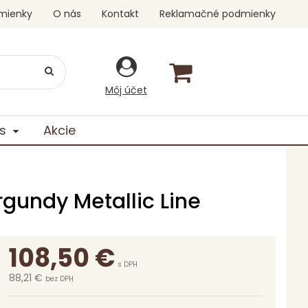
mienky
O nás
Kontakt
Reklamačné podmienky
Môj účet
s
Akcie
gundy Metallic Line
108,50
€
s DPH
88,21 €
bez DPH