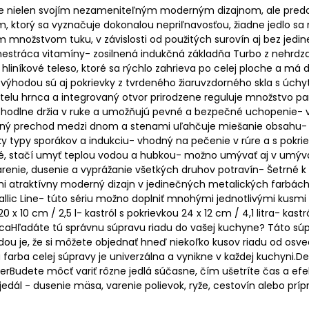
ujme nielen svojím nezameniteľným moderným dizajnom, ale pre
, ktorý sa vyznačuje dokonalou nepriľnavosťou, žiadne jedlo sa
m množstvom tuku, v závislosti od použitých surovín aj bez jedi
ia nestráca vitamíny- zosilnená indukčná základňa Turbo z nehrd
iníkové teleso, ktoré sa rýchlo zahrieva po celej ploche a má d
 výhodou sú aj pokrievky z tvrdeného žiaruvzdorného skla s úch
k telu hrnca a integrovaný otvor prirodzene reguluje množstvo 
ohodlne držia v ruke a umožňujú pevné a bezpečné uchopenie- 
ený prechod medzi dnom a stenami uľahčuje miešanie obsahu- te
y typy sporákov a indukciu- vhodný na pečenie v rúre a s pokr
é, stačí umyť teplou vodou a hubkou- možno umývať aj v umývač
renie, dusenie a vyprážanie všetkých druhov potravín- Šetrné k
ľmi atraktívny moderný dizajn v jedinečných metalických farbác
tallic Line- túto sériu možno doplniť mnohými jednotlivými kusm
x 10 cm / 2,5 l- kastról s pokrievkou 24 x 12 cm / 4,1 litra- kastr
icaHľadáte tú správnu súpravu riadu do vašej kuchyne? Táto s
hodou je, že si môžete objednať hneď niekoľko kusov riadu od o
arba celej súpravy je univerzálna a vynikne v každej kuchyni.Des
ete môcť variť rôzne jedlá súčasne, čím ušetríte čas a efektí
edál - dusenie mäsa, varenie polievok, ryže, cestovín alebo prí