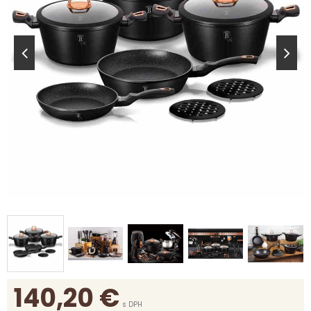
140,20
€
s DPH