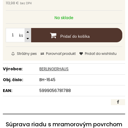
113,98 €
bez DPH
Na sklade
ks
Pridať do košíka
Strážny pes
Porovnať produkt
Pridať do wishlistu
Výrobca:
BERLINGERHAUS
Obj. čislo:
BH-1645
EAN:
5999056781788
Súprava riadu s mramorovým povrchom