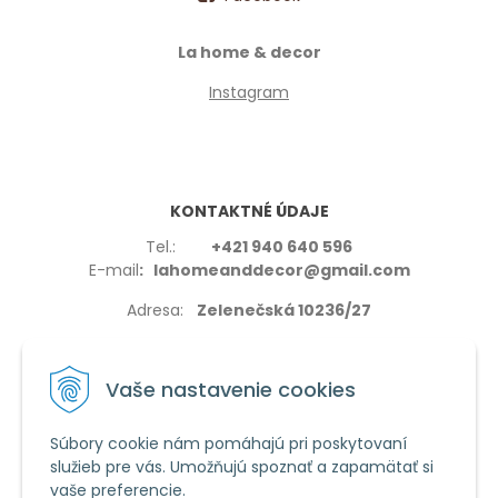
La home & decor
Instagram
KONTAKTNÉ ÚDAJE
Tel.:
+421 940 640 596
E-mail
: lahomeanddecor@gmail.com
Adresa:
Zelenečská 10236/27
91702,Trnava
Vaše nastavenie cookies
Súbory cookie nám pomáhajú pri poskytovaní
služieb pre vás. Umožňujú spoznať a zapamätať si
VŠETKO O NÁKUPE
vaše preferencie.