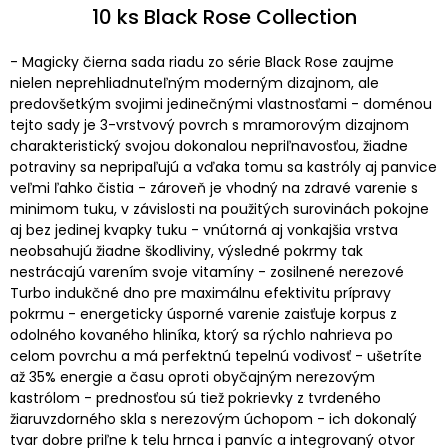
10 ks Black Rose Collection
- Magicky čierna sada riadu zo série Black Rose zaujme
nielen neprehliadnuteľným moderným dizajnom, ale
predovšetkým svojimi jedinečnými vlastnosťami - doménou
tejto sady je 3-vrstvový povrch s mramorovým dizajnom
charakteristický svojou dokonalou nepriľnavosťou, žiadne
potraviny sa nepripaľujú a vďaka tomu sa kastróly aj panvice
veľmi ľahko čistia - zároveň je vhodný na zdravé varenie s
minimom tuku, v závislosti na použitých surovinách pokojne
aj bez jedinej kvapky tuku - vnútorná aj vonkajšia vrstva
neobsahujú žiadne škodliviny, výsledné pokrmy tak
nestrácajú varením svoje vitamíny - zosilnené nerezové
Turbo indukčné dno pre maximálnu efektivitu prípravy
pokrmu - energeticky úsporné varenie zaisťuje korpus z
odolného kovaného hliníka, ktorý sa rýchlo nahrieva po
celom povrchu a má perfektnú tepelnú vodivosť - ušetríte
až 35% energie a času oproti obyčajným nerezovým
kastrólom - prednosťou sú tiež pokrievky z tvrdeného
žiaruvzdorného skla s nerezovým úchopom - ich dokonalý
tvar dobre priľne k telu hrnca i panvíc a integrovaný otvor