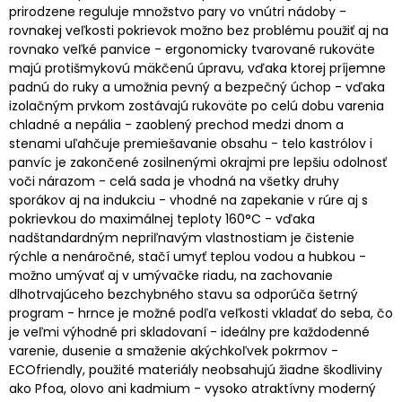
prirodzene reguluje množstvo pary vo vnútri nádoby -
rovnakej veľkosti pokrievok možno bez problému použiť aj na
rovnako veľké panvice - ergonomicky tvarované rukoväte
majú protišmykovú mäkčenú úpravu, vďaka ktorej príjemne
padnú do ruky a umožnia pevný a bezpečný úchop - vďaka
izolačným prvkom zostávajú rukoväte po celú dobu varenia
chladné a nepália - zaoblený prechod medzi dnom a
stenami uľahčuje premiešavanie obsahu - telo kastrólov i
panvíc je zakončené zosilnenými okrajmi pre lepšiu odolnosť
voči nárazom - celá sada je vhodná na všetky druhy
sporákov aj na indukciu - vhodné na zapekanie v rúre aj s
pokrievkou do maximálnej teploty 160°C - vďaka
nadštandardným nepriľnavým vlastnostiam je čistenie
rýchle a nenáročné, stačí umyť teplou vodou a hubkou -
možno umývať aj v umývačke riadu, na zachovanie
dlhotrvajúceho bezchybného stavu sa odporúča šetrný
program - hrnce je možné podľa veľkosti vkladať do seba, čo
je veľmi výhodné pri skladovaní - ideálny pre každodenné
varenie, dusenie a smaženie akýchkoľvek pokrmov -
ECOfriendly, použité materiály neobsahujú žiadne škodliviny
ako Pfoa, olovo ani kadmium - vysoko atraktívny moderný