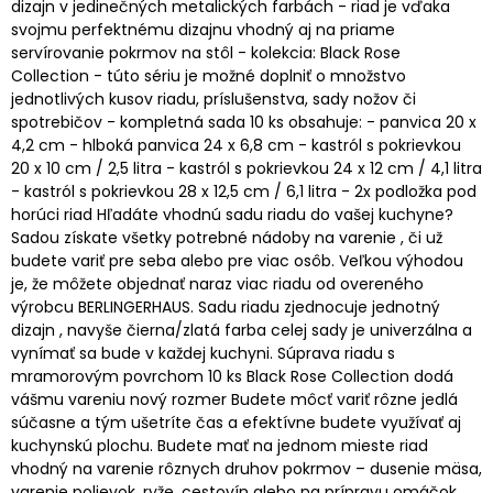
dizajn v jedinečných metalických farbách - riad je vďaka
svojmu perfektnému dizajnu vhodný aj na priame
servírovanie pokrmov na stôl - kolekcia: Black Rose
Collection - túto sériu je možné doplniť o množstvo
jednotlivých kusov riadu, príslušenstva, sady nožov či
spotrebičov - kompletná sada 10 ks obsahuje: - panvica 20 x
4,2 cm - hlboká panvica 24 x 6,8 cm - kastról s pokrievkou
20 x 10 cm / 2,5 litra - kastról s pokrievkou 24 x 12 cm / 4,1 litra
- kastról s pokrievkou 28 x 12,5 cm / 6,1 litra - 2x podložka pod
horúci riad Hľadáte vhodnú sadu riadu do vašej kuchyne?
Sadou získate všetky potrebné nádoby na varenie , či už
budete variť pre seba alebo pre viac osôb. Veľkou výhodou
je, že môžete objednať naraz viac riadu od overeného
výrobcu BERLINGERHAUS. Sadu riadu zjednocuje jednotný
dizajn , navyše čierna/zlatá farba celej sady je univerzálna a
vynímať sa bude v každej kuchyni. Súprava riadu s
mramorovým povrchom 10 ks Black Rose Collection dodá
vášmu vareniu nový rozmer Budete môcť variť rôzne jedlá
súčasne a tým ušetríte čas a efektívne budete využívať aj
kuchynskú plochu. Budete mať na jednom mieste riad
vhodný na varenie rôznych druhov pokrmov – dusenie mäsa,
varenie polievok, ryže, cestovín alebo na prípravu omáčok.