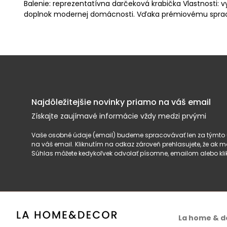
Balenie: reprezentatívna darčeková krabička Vlastnosti: v
doplnok modernej domácnosti. Vďaka prémiovému spraco
Najdôležitejšie novinky priamo na váš email
Získajte zaujímavé informácie vždy medzi prvými
Vaše osobné údaje (email) budeme spracovávať len za týmto ú
na váš email. Kliknutím na odkaz zároveň prehlasujete, že ak
Súhlas môžete kedykoľvek odvolať písomne, emailom alebo kli
La home & d