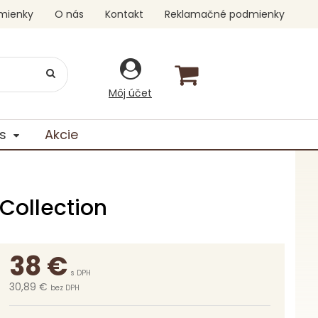
mienky
O nás
Kontakt
Reklamačné podmienky
Môj účet
s
Akcie
Collection
38
€
s DPH
30,89 €
bez DPH