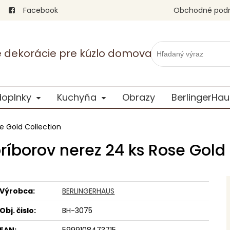
Facebook
Obchodné pod
vé dekorácie pre kúzlo domova
doplnky
Kuchyňa
Obrazy
BerlingerHau
e Gold Collection
ríborov nerez 24 ks Rose Gold 
Výrobca:
BERLINGERHAUS
Obj. čislo:
BH-3075