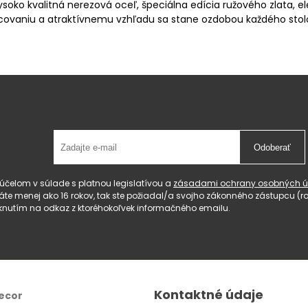
ysoko kvalitná nerezová oceľ, špeciálna edícia ružového zlata, 
vaniu a atraktívnemu vzhľadu sa stane ozdobou každého stol
Odoberať
čelom v súlade s platnou legislatívou a
zásadami ochrany osobných ú
 máte menej ako 16 rokov, tak ste požiadal/a svojho zákonného zástupcu 
knutím na odkaz z ktoréhokoľvek informačného emailu.
Kontaktné údaje
ecor