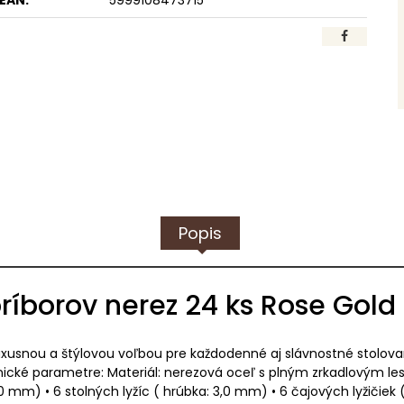
EAN:
5999108473715
Popis
ríborov nerez 24 ks Rose Gold 
uxusnou a štýlovou voľbou pre každodenné aj slávnostné stolovani
nické parametre: Materiál: nerezová oceľ s plným zrkadlovým les
3,0 mm) • 6 stolných lyžíc ( hrúbka: 3,0 mm) • 6 čajových lyžičie