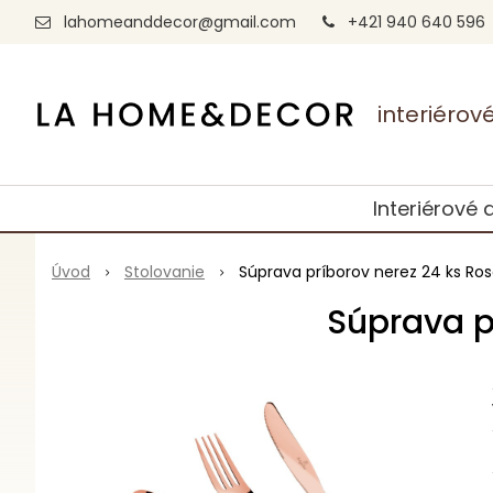
lahomeanddecor@gmail.com
+421 940 640 596
interiéro
Interiérové 
Úvod
Stolovanie
Súprava príborov nerez 24 ks Ros
Súprava p