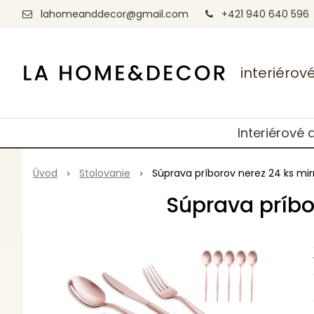
lahomeanddecor@gmail.com
+421 940 640 596
interiéro
Interiérové 
Úvod
Stolovanie
Súprava príborov nerez 24 ks mirr
Súprava príbor