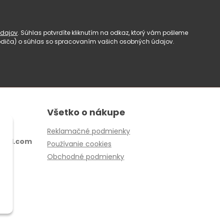
dajov
. Súhlas potvrdíte kliknutím na odkaz, ktorý vám pošleme
(rodiča) o súhlas so spracovaním vašich osobných údajov.
Všetko o nákupe
Reklamačné podmienky
ail.com
Používanie cookies
Obchodné podmienky