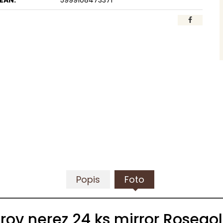
EAN:
5999108473371
Popis
Foto
ov nerez 24 ks mirror Rosegol