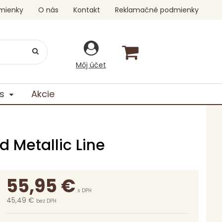
mienky
O nás
Kontakt
Reklamačné podmienky
Môj účet
s
Akcie
d Metallic Line
55,95
€
s DPH
45,49 €
bez DPH