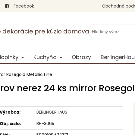
Facebook
Obchodné pod
vé dekorácie pre kúzlo domova
doplnky
Kuchyňa
Obrazy
BerlingerHau
or Rosegold Metallic Line
ov nerez 24 ks mirror Rosegol
Výrobca:
BERLINGERHAUS
Obj. čislo:
BH-3065