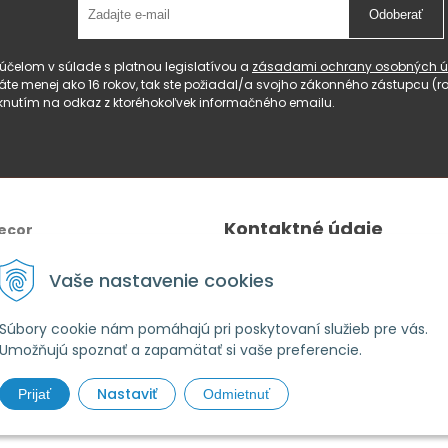
Odoberať
čelom v súlade s platnou legislatívou a
zásadami ochrany osobných ú
 máte menej ako 16 rokov, tak ste požiadal/a svojho zákonného zástupcu 
knutím na odkaz z ktoréhokoľvek informačného emailu.
Kontaktné údaje
ecor
Tel.:
+421 940 640 596
Vaše nastavenie cookies
E-mail
: lahomeanddecor@gm
Adresa:
Zelenečská 10236/27
Súbory cookie nám pomáhajú pri poskytovaní služieb pre vás.
Umožňujú spoznať a zapamätať si vaše preferencie.
91702,Trnava
Nastaviť
Prijať
Odmietnuť