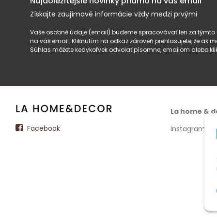
Najdôležitejšie novinky priamo na váš email
Získajte zaujímavé informácie vždy medzi prvými
Vaše osobné údaje (email) budeme spracovávať len za týmto ú
na váš email. Kliknutím na odkaz zároveň prehlasujete, že ak
Súhlas môžete kedykoľvek odvolať písomne, emailom alebo kli
La home & d
Facebook
Instagram