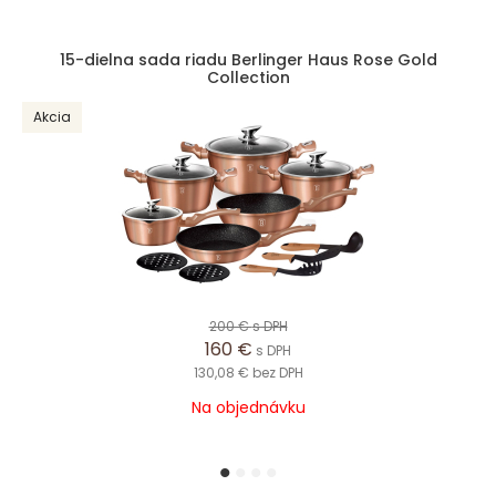
15-dielna sada riadu Berlinger Haus Rose Gold
Collection
Akcia
200 €
s DPH
160 €
s DPH
130,08 €
bez DPH
Na objednávku
1
2
3
4