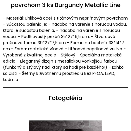
povrchom 3 ks Burgundy Metallic Line
- Materiál: uhlíková oceľ s titánovým nepriľnavým povrchom
- Súčasťou balenia je: - nádoba na varenie s horúcou vodou,
ktorá je súčasťou balenia, - nádoba na varenie s horúcou
vodou: - Podlhovastý pekáč 35*27*6,5 cm. - Štvorcová
pružinová forma 39*27*7,5 cm - Forma na bochník 33*14*7
cm - Farba: metalická vínová - titánová nepriľnavá vrstva -
Vyrobené z kvalitnej ocele - Štýlový - Špeciálna metalická
edícia - Elegantný dizajn s metalickou vonkajšou farbou
(funkčný a štýlový riad, ktorý sa hodí pre každého!) - Ľahko
sa čistí - Šetrný k životnému prostrediu Bez PFOA, LEAD,
kadmia
Fotogaléria