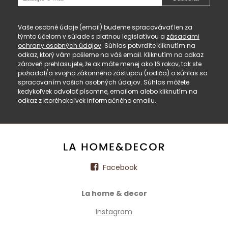
Vaše osobné údaje (email) budeme spracovávať len za
týmto účelom v súlade s platnou legislatívou a
zásadami
ochrany osobných údajov
. Súhlas potvrdíte kliknutím na
odkaz, ktorý vám pošleme na váš email. Kliknutím na odkaz
zároveň prehlasujete, že ak máte menej ako 16 rokov, tak ste
požiadal/a svojho zákonného zástupcu (rodiča) o súhlas so
spracovaním vašich osobných údajov. Súhlas môžete
kedykoľvek odvolať písomne, emailom alebo kliknutím na
odkaz z ktoréhokoľvek informačného emailu.
Facebook
La home & decor
Instagram