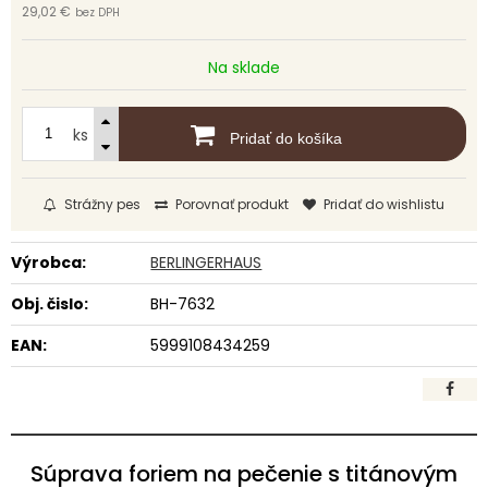
29,02 €
bez DPH
Na sklade
ks
Pridať do košíka
Strážny pes
Porovnať produkt
Pridať do wishlistu
Výrobca:
BERLINGERHAUS
Obj. čislo:
BH-7632
EAN:
5999108434259
Súprava foriem na pečenie s titánovým