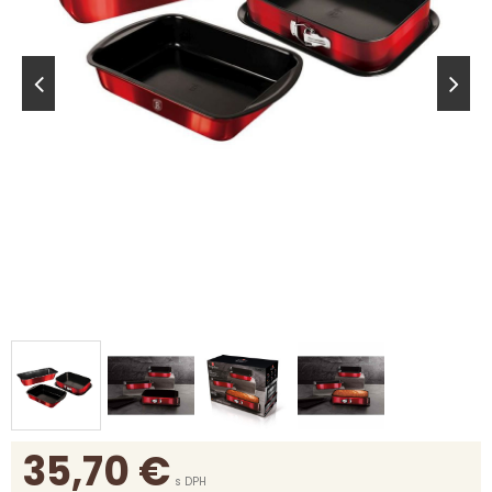
35,70
€
s DPH