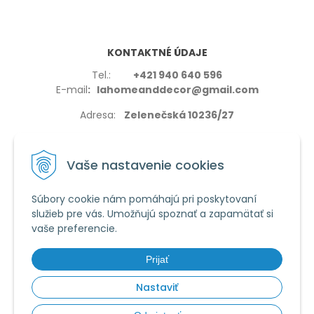
KONTAKTNÉ ÚDAJE
Tel.:
+421 940 640 596
E-mail
: lahomeanddecor@gmail.com
Adresa:
Zelenečská 10236/27
91702,Trnava
Vaše nastavenie cookies
Súbory cookie nám pomáhajú pri poskytovaní
služieb pre vás. Umožňujú spoznať a zapamätať si
VŠETKO O NÁKUPE
vaše preferencie.
Reklamačné podmienky
Používanie cookies
Prijať
Obchodné podmienky
Nastaviť