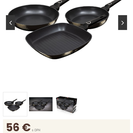
56
€
s DPH