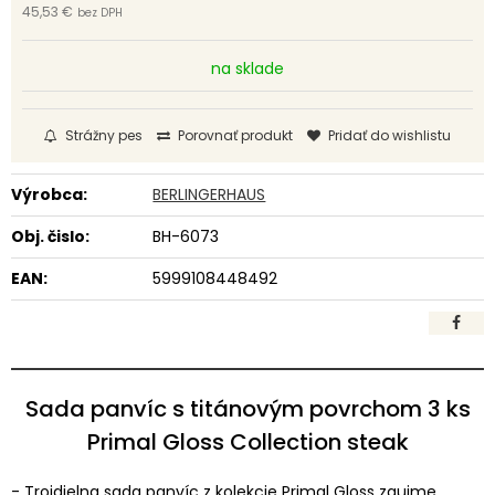
45,53 €
bez DPH
na sklade
Strážny pes
Porovnať produkt
Pridať do wishlistu
Výrobca:
BERLINGERHAUS
Obj. čislo:
BH-6073
EAN:
5999108448492
Sada panvíc s titánovým povrchom 3 ks
Primal Gloss Collection steak
- Trojdielna sada panvíc z kolekcie Primal Gloss zaujme