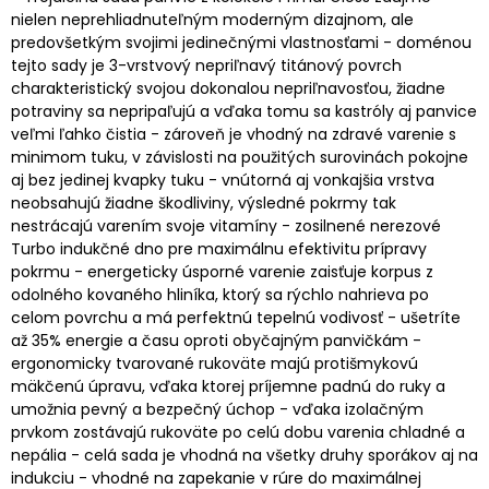
nielen neprehliadnuteľným moderným dizajnom, ale
predovšetkým svojimi jedinečnými vlastnosťami - doménou
tejto sady je 3-vrstvový nepriľnavý titánový povrch
charakteristický svojou dokonalou nepriľnavosťou, žiadne
potraviny sa nepripaľujú a vďaka tomu sa kastróly aj panvice
veľmi ľahko čistia - zároveň je vhodný na zdravé varenie s
minimom tuku, v závislosti na použitých surovinách pokojne
aj bez jedinej kvapky tuku - vnútorná aj vonkajšia vrstva
neobsahujú žiadne škodliviny, výsledné pokrmy tak
nestrácajú varením svoje vitamíny - zosilnené nerezové
Turbo indukčné dno pre maximálnu efektivitu prípravy
pokrmu - energeticky úsporné varenie zaisťuje korpus z
odolného kovaného hliníka, ktorý sa rýchlo nahrieva po
celom povrchu a má perfektnú tepelnú vodivosť - ušetríte
až 35% energie a času oproti obyčajným panvičkám -
ergonomicky tvarované rukoväte majú protišmykovú
mäkčenú úpravu, vďaka ktorej príjemne padnú do ruky a
umožnia pevný a bezpečný úchop - vďaka izolačným
prvkom zostávajú rukoväte po celú dobu varenia chladné a
nepália - celá sada je vhodná na všetky druhy sporákov aj na
indukciu - vhodné na zapekanie v rúre do maximálnej