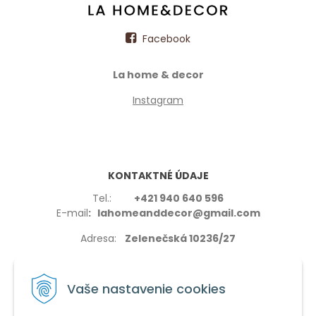
Facebook
La home & decor
Instagram
KONTAKTNÉ ÚDAJE
Tel.:
+421 940 640 596
E-mail
: lahomeanddecor@gmail.com
Adresa:
Zelenečská 10236/27
91702,Trnava
Vaše nastavenie cookies