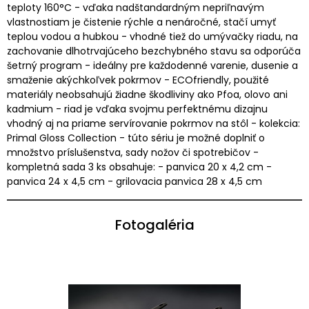
teploty 160°C - vďaka nadštandardným nepriľnavým
vlastnostiam je čistenie rýchle a nenáročné, stačí umyť
teplou vodou a hubkou - vhodné tiež do umývačky riadu, na
zachovanie dlhotrvajúceho bezchybného stavu sa odporúča
šetrný program - ideálny pre každodenné varenie, dusenie a
smaženie akýchkoľvek pokrmov - ECOfriendly, použité
materiály neobsahujú žiadne škodliviny ako Pfoa, olovo ani
kadmium - riad je vďaka svojmu perfektnému dizajnu
vhodný aj na priame servírovanie pokrmov na stôl - kolekcia:
Primal Gloss Collection - túto sériu je možné doplniť o
množstvo príslušenstva, sady nožov či spotrebičov -
kompletná sada 3 ks obsahuje: - panvica 20 x 4,2 cm -
panvica 24 x 4,5 cm - grilovacia panvica 28 x 4,5 cm
Fotogaléria