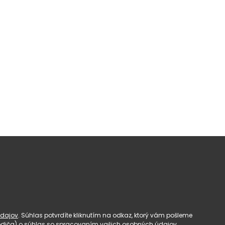
dajov
. Súhlas potvrdíte kliknutím na odkaz, ktorý vám pošleme
(rodiča) o súhlas so spracovaním vašich osobných údajov.