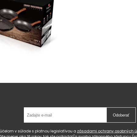
Odoberať
čelom v súlade s platnou legislatívou a
zásadami ochrany osobných ú
 máte menej ako 16 rokov, tak ste požiadal/a svojho zákonného zástupcu 