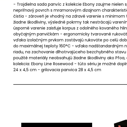
- Trojdielna sada panvíc z kolekcie Ebony zaujme nielen 
nepriľnavý povrch s mramorovým dizajnom charakteristick
čistia - zároveň je vhodný na zdravé varenie s minimom tu
žiadne škodliviny, výsledné pokrmy tak nestrácajú varen
úsporné varenie zaisťuje korpus z odolného kovaného hlin
obyčajným panvičkám - ergonomicky tvarované rukoväte
vďaka izolačným prvkom zostávajú rukoväte po celú dobu 
do maximálnej teploty 160°C - vďaka nadštandardným ne
riadu, na zachovanie dlhotrvajúceho bezchybného stavu 
použité materiály neobsahujú žiadne škodliviny ako Pfoa
kolekcia: Ebony Line Rosewood - túto sériu je možné dopl
24 x 4,5 cm - grilovacia panvica 28 x 4,5 cm