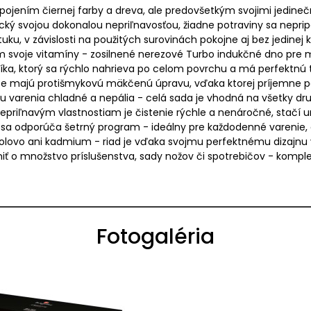
spojením čiernej farby a dreva, ale predovšetkým svojimi jedin
ý svojou dokonalou nepriľnavosťou, žiadne potraviny sa neprip
ku, v závislosti na použitých surovinách pokojne aj bez jedinej
ím svoje vitamíny - zosilnené nerezové Turbo indukčné dno pre 
íka, ktorý sa rýchlo nahrieva po celom povrchu a má perfektnú t
 majú protišmykovú mäkčenú úpravu, vďaka ktorej príjemne p
varenia chladné a nepália - celá sada je vhodná na všetky dru
priľnavým vlastnostiam je čistenie rýchle a nenáročné, stačí
sa odporúča šetrný program - ideálny pre každodenné varenie,
, olovo ani kadmium - riad je vďaka svojmu perfektnému dizajnu
niť o množstvo príslušenstva, sady nožov či spotrebičov - kompl
Fotogaléria