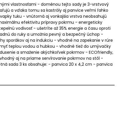
ečnými vlastnosťami - doménou tejto sady je 3-vrstvový
aľujú a vďaka tomu sa kastróly aj panvice veľmi ľahko
 kvapky tuku - vnútorná aj vonkajšia vrstva neobsahujú
maximálnu efektivitu prípravy pokrmu - energeticky
epelnú vodivosť - ušetríte až 35% energie a času oproti
adnú do ruky a umožnia pevný a bezpečný úchop -
hy sporákov aj na indukciu - vhodné na zapekanie v rúre
 umyť teplou vodou a hubkou - vhodné tiež do umývačky
 dusenie a smaženie akýchkoľvek pokrmov - ECOfriendly,
 vhodný aj na priame servírovanie pokrmov na stôl -
etná sada 3 ks obsahuje: - panvica 20 x 4,2 cm - panvica