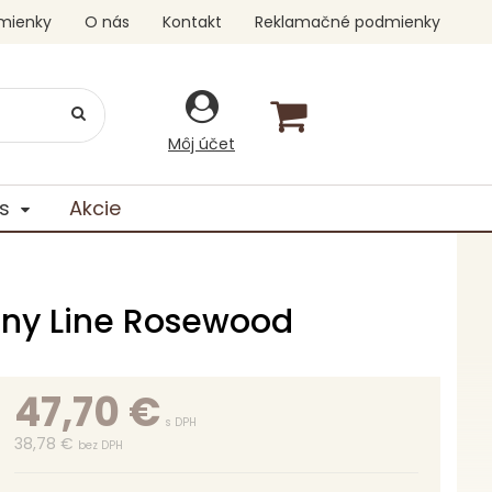
mienky
O nás
Kontakt
Reklamačné podmienky
Môj účet
s
Akcie
ny Line Rosewood
47,70
€
s DPH
38,78 €
bez DPH