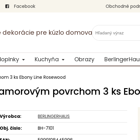
Facebook
Obchodné pod
vé dekorácie pre kúzlo domova
doplnky
Kuchyňa
Obrazy
BerlingerHau
om 3 ks Ebony Line Rosewood
ramorovým povrchom 3 ks Ebo
Výrobca:
BERLINGERHAUS
Obj. čislo:
BH-7101