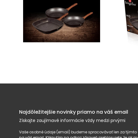
Najdôležitejšie novinky priamo na váš email
Získajte zaujímavé informácie vždy medzi prvými
Vaše osobné údaje (email) budeme spracovávať len za týmto ú
na váš email. Kliknutím na odkaz zároveň prehlasujete, že ak