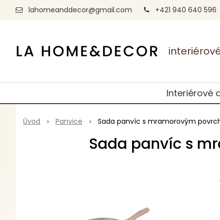
lahomeanddecor@gmail.com
+421 940 640 596
interiéro
Interiérové 
Úvod
Panvice
Sada panvíc s mramorovým povrch
Sada panvíc s m