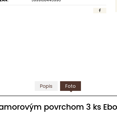
EAN:
5999108445996
Popis
Foto
ramorovým povrchom 3 ks Ebo