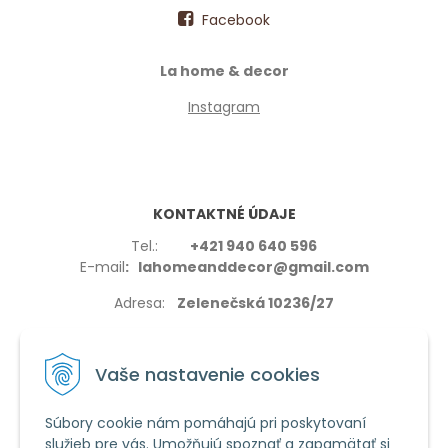
Facebook
La home & decor
Instagram
KONTAKTNÉ ÚDAJE
Tel.:
+421 940 640 596
E-mail
: lahomeanddecor@gmail.com
Adresa:
Zelenečská 10236/27
91702,Trnava
Vaše nastavenie cookies
Súbory cookie nám pomáhajú pri poskytovaní
služieb pre vás. Umožňujú spoznať a zapamätať si
VŠETKO O NÁKUPE