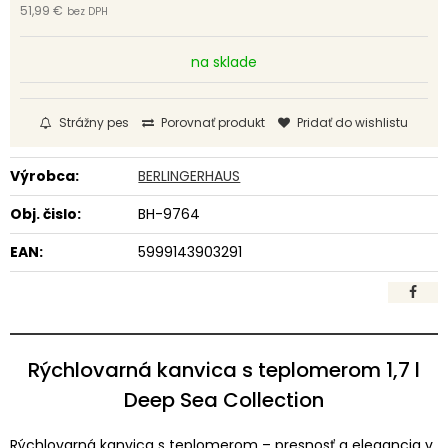
51,99 €
bez DPH
na sklade
Strážny pes
Porovnať produkt
Pridať do wishlistu
Výrobca:
BERLINGERHAUS
Obj. čislo:
BH-9764
EAN:
5999143903291
Rýchlovarná kanvica s teplomerom 1,7 l
Deep Sea Collection
Rýchlovarná kanvica s teplomerom – presnosť a elegancia v