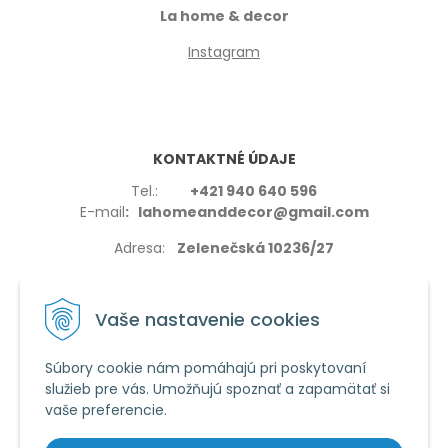
La home & decor
Instagram
KONTAKTNÉ ÚDAJE
Tel.:
+421 940 640 596
E-mail
: lahomeanddecor@gmail.com
Adresa:
Zelenečská 10236/27
91702,Trnava
Vaše nastavenie cookies
Súbory cookie nám pomáhajú pri poskytovaní
služieb pre vás. Umožňujú spoznať a zapamätať si
VŠETKO O NÁKUPE
vaše preferencie.
Reklamačné podmienky
Používanie cookies