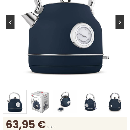
63,95
€
s DPH