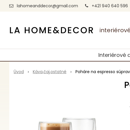
lahomeanddecor@gmail.com
+421 940 640 596
interiéro
Interiérové 
Úvod
Káva,čaj,ostatné
Poháre na espresso súprav
P