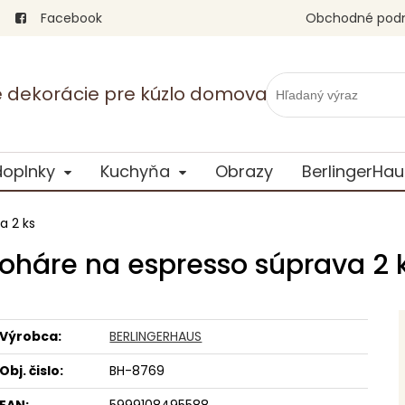
Facebook
Obchodné pod
vé dekorácie pre kúzlo domova
doplnky
Kuchyňa
Obrazy
BerlingerHau
a 2 ks
oháre na espresso súprava 2 
Výrobca:
BERLINGERHAUS
Obj. čislo:
BH-8769