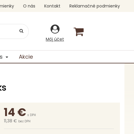
mienky
O nás
Kontakt
Reklamačné podmienky
Môj účet
s
Akcie
ks
14
€
s DPH
11,38 €
bez DPH