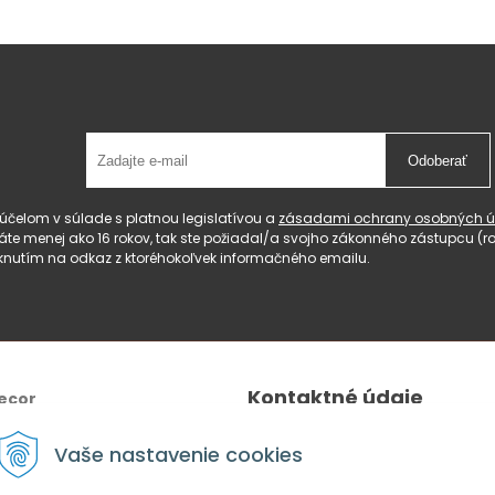
Odoberať
čelom v súlade s platnou legislatívou a
zásadami ochrany osobných ú
 máte menej ako 16 rokov, tak ste požiadal/a svojho zákonného zástupcu 
knutím na odkaz z ktoréhokoľvek informačného emailu.
Kontaktné údaje
ecor
Tel.:
+421 940 640 596
Vaše nastavenie cookies
E-mail
: lahomeanddecor@gm