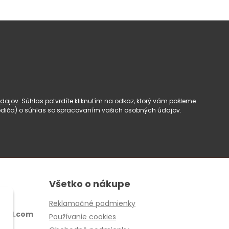
dajov
. Súhlas potvrdíte kliknutím na odkaz, ktorý vám pošleme
(rodiča) o súhlas so spracovaním vašich osobných údajov.
Všetko o nákupe
Reklamačné podmienky
ail.com
Používanie cookies