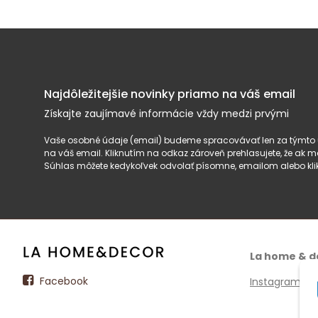
Najdôležitejšie novinky priamo na váš email
Získajte zaujímavé informácie vždy medzi prvými
Vaše osobné údaje (email) budeme spracovávať len za týmto ú
na váš email. Kliknutím na odkaz zároveň prehlasujete, že ak
Súhlas môžete kedykoľvek odvolať písomne, emailom alebo kli
La home & d
Facebook
Instagram