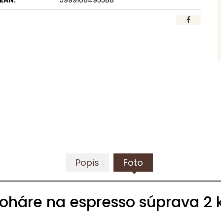
EAN:
5999108495588
Popis
Foto
oháre na espresso súprava 2 