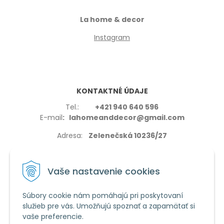
La home & decor
Instagram
KONTAKTNÉ ÚDAJE
Tel.:
+421 940 640 596
E-mail
: lahomeanddecor@gmail.com
Adresa:
Zelenečská 10236/27
91702,Trnava
Vaše nastavenie cookies
Súbory cookie nám pomáhajú pri poskytovaní
služieb pre vás. Umožňujú spoznať a zapamätať si
VŠETKO O NÁKUPE
vaše preferencie.
Reklamačné podmienky