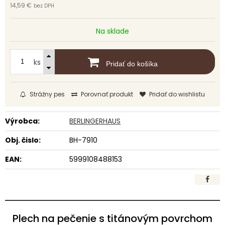
14,59 €
bez DPH
Na sklade
ks
Pridať do košíka
Strážny pes
Porovnať produkt
Pridať do wishlistu
Výrobca:
BERLINGERHAUS
Obj. čislo:
BH-7910
EAN:
5999108488153
Plech na pečenie s titánovým povrchom