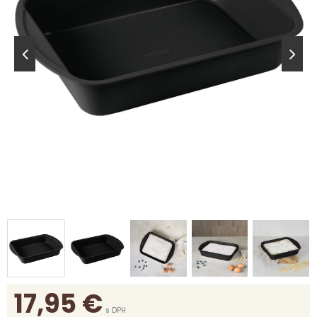
17,95
€
s DPH