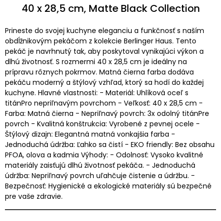
40 x 28,5 cm, Matte Black Collection
Prineste do svojej kuchyne eleganciu a funkčnosť s naším
obdĺžnikovým pekáčom z kolekcie Berlinger Haus. Tento
pekáč je navrhnutý tak, aby poskytoval vynikajúci výkon a
dlhú životnosť. S rozmermi 40 x 28,5 cm je ideálny na
prípravu rôznych pokrmov. Matná čierna farba dodáva
pekáču moderný a štýlový vzhľad, ktorý sa hodí do každej
kuchyne. Hlavné vlastnosti: - Materiál: Uhlíková oceľ s
titánPro nepriľnavým povrchom - Veľkosť: 40 x 28,5 cm -
Farba: Matná čierna - Nepriľnavý povrch: 3x odolný titánPre
povrch - Kvalitná konštrukcia: Vyrobené z pevnej ocele -
Štýlový dizajn: Elegantná matná vonkajšia farba -
Jednoduchá údržba: Ľahko sa čistí - EKO friendly: Bez obsahu
PFOA, olova a kadmia Výhody: - Odolnosť: Vysoko kvalitné
materiály zaisťujú dlhú životnosť pekáča. - Jednoduchá
údržba: Nepriľnavý povrch uľahčuje čistenie a údržbu. -
Bezpečnosť: Hygienické a ekologické materiály sú bezpečné
pre vaše zdravie.