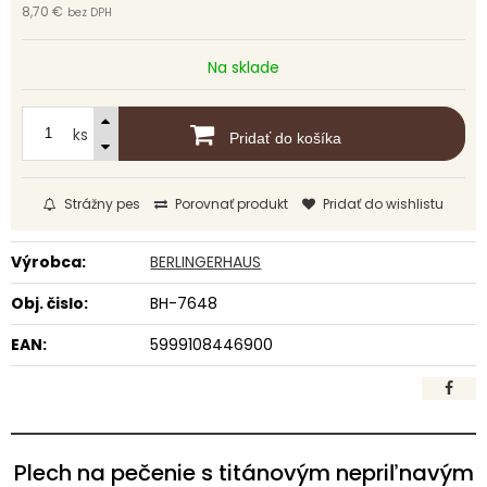
8,70 €
bez DPH
Na sklade
ks
Pridať do košíka
Strážny pes
Porovnať produkt
Pridať do wishlistu
Výrobca:
BERLINGERHAUS
Obj. čislo:
BH-7648
EAN:
5999108446900
Plech na pečenie s titánovým nepriľnavým