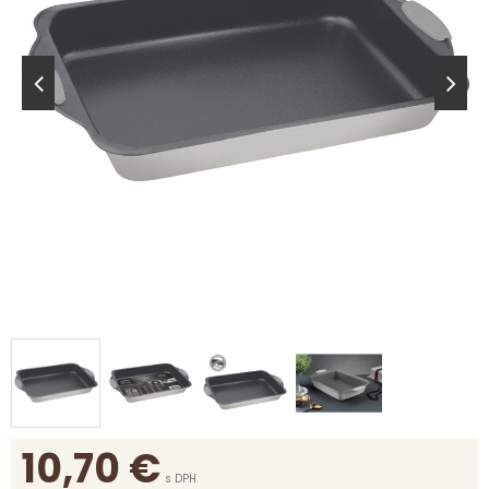
10,70
€
s DPH