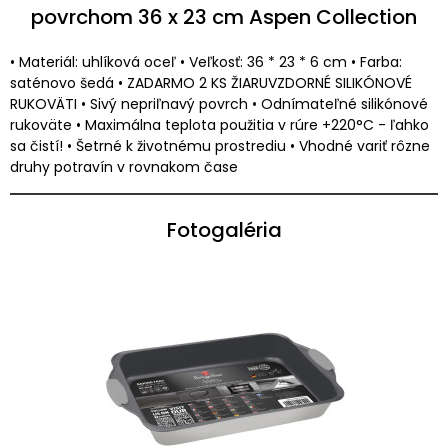
povrchom 36 x 23 cm Aspen Collection
• Materiál: uhlíková oceľ • Veľkosť: 36 * 23 * 6 cm • Farba:
saténovo šedá • ZADARMO 2 KS ŽIARUVZDORNÉ SILIKÓNOVÉ
RUKOVÄTI • Sivý nepriľnavý povrch • Odnímateľné silikónové
rukoväte • Maximálna teplota použitia v rúre +220°C - ľahko
sa čistí! • Šetrné k životnému prostrediu • Vhodné variť rôzne
druhy potravín v rovnakom čase
Fotogaléria