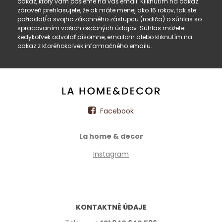
odkaz, ktorý vám pošleme na váš email. Kliknutím na odkaz
zároveň prehlasujete, že ak máte menej ako 16 rokov, tak ste
požiadal/a svojho zákonného zástupcu (rodiča) o súhlas so
spracovaním vašich osobných údajov. Súhlas môžete
kedykoľvek odvolať písomne, emailom alebo kliknutím na
odkaz z ktoréhokoľvek informačného emailu.
Facebook
La home & decor
Instagram
KONTAKTNÉ ÚDAJE