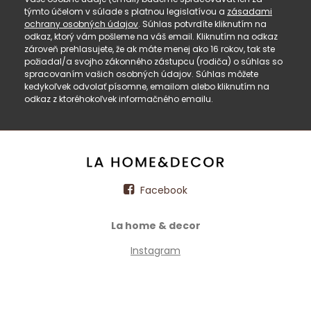
týmto účelom v súlade s platnou legislatívou a
zásadami
ochrany osobných údajov
. Súhlas potvrdíte kliknutím na
odkaz, ktorý vám pošleme na váš email. Kliknutím na odkaz
zároveň prehlasujete, že ak máte menej ako 16 rokov, tak ste
požiadal/a svojho zákonného zástupcu (rodiča) o súhlas so
spracovaním vašich osobných údajov. Súhlas môžete
kedykoľvek odvolať písomne, emailom alebo kliknutím na
odkaz z ktoréhokoľvek informačného emailu.
Facebook
La home & decor
Instagram