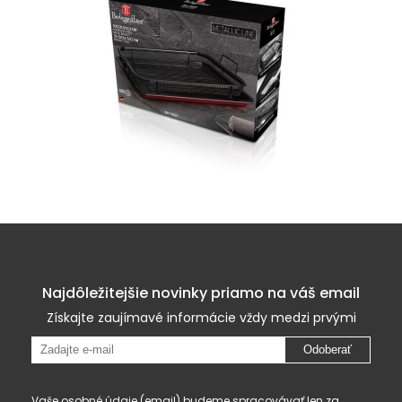
Najdôležitejšie novinky priamo na váš email
Získajte zaujímavé informácie vždy medzi prvými
Odoberať
Vaše osobné údaje (email) budeme spracovávať len za