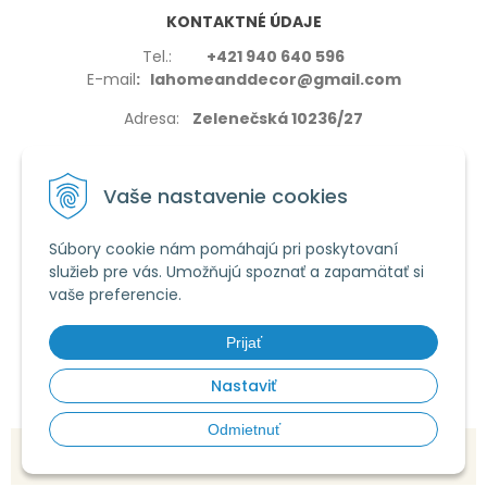
KONTAKTNÉ ÚDAJE
Tel.:
+421 940 640 596
E-mail
: lahomeanddecor@gmail.com
Adresa:
Zelenečská 10236/27
91702,Trnava
Vaše nastavenie cookies
Súbory cookie nám pomáhajú pri poskytovaní
služieb pre vás. Umožňujú spoznať a zapamätať si
VŠETKO O NÁKUPE
vaše preferencie.
Reklamačné podmienky
Používanie cookies
Prijať
Obchodné podmienky
Nastaviť
Odmietnuť
© 2026 La home & decor •
tvorba eshopu cez UNIobchod
,
webhosting
spoločnosti
WEBYGROUP