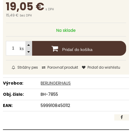
19,05
€
s DPH
15,49 €
bez DPH
Na sklade
ks
Pridať do košíka
Strážny pes
Porovnať produkt
Pridať do wishlistu
Výrobca:
BERLINGERHAUS
Obj. čislo:
BH-7855
EAN:
5999108450112