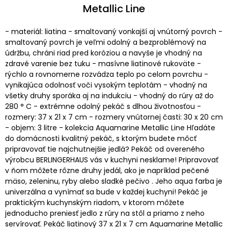
Metallic Line
- materiál: liatina - smaltovaný vonkajší aj vnútorný povrch -
smaltovaný povrch je veľmi odolný a bezproblémový na
údržbu, chráni riad pred koróziou a navyše je vhodný na
zdravé varenie bez tuku - masívne liatinové rukoväte -
rýchlo a rovnomerne rozvádza teplo po celom povrchu -
vynikajúca odolnosť voči vysokým teplotám - vhodný na
všetky druhy sporáka aj na indukciu - vhodný do rúry až do
280 ° C - extrémne odolný pekáč s dlhou životnosťou -
rozmery: 37 x 21 x 7 cm - rozmery vnútornej časti: 30 x 20 cm
- objem: 3 litre - kolekcia Aquamarine Metallic Line Hľadáte
do domácnosti kvalitný pekáč, s ktorým budete môcť
pripravovať tie najchutnejšie jedlá? Pekáč od overeného
výrobcu BERLINGERHAUS vás v kuchyni nesklame! Pripravovať
v ňom môžete rôzne druhy jedál, ako je napríklad pečené
mäso, zeleninu, ryby alebo sladké pečivo . Jeho aqua farba je
univerzálna a vynímať sa bude v každej kuchyni! Pekáč je
praktickým kuchynským riadom, v ktorom môžete
jednoducho preniesť jedlo z rúry na stôl a priamo z neho
servírovať. Pekáč liatinový 37 x 21 x 7 cm Aquamarine Metallic