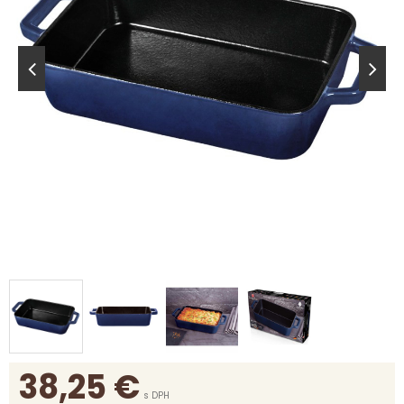
38,25
€
s DPH