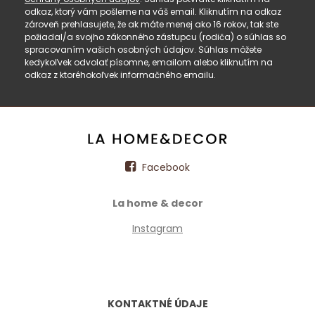
odkaz, ktorý vám pošleme na váš email. Kliknutím na odkaz
zároveň prehlasujete, že ak máte menej ako 16 rokov, tak ste
požiadal/a svojho zákonného zástupcu (rodiča) o súhlas so
spracovaním vašich osobných údajov. Súhlas môžete
kedykoľvek odvolať písomne, emailom alebo kliknutím na
odkaz z ktoréhokoľvek informačného emailu.
Facebook
La home & decor
Instagram
KONTAKTNÉ ÚDAJE