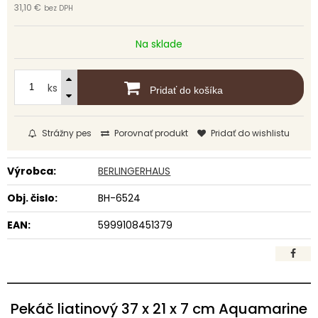
31,10 €
bez DPH
Na sklade
ks
Pridať do košíka
Strážny pes
Porovnať produkt
Pridať do wishlistu
Výrobca:
BERLINGERHAUS
Obj. čislo:
BH-6524
EAN:
5999108451379
Pekáč liatinový 37 x 21 x 7 cm Aquamarine