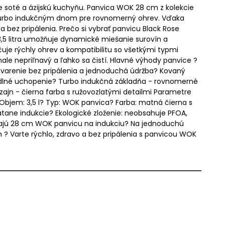
 soté a ázijskú kuchyňu. Panvica WOK 28 cm z kolekcie
turbo indukčným dnom pre rovnomerný ohrev. Vďaka
bez pripálenia. Prečo si vybrať panvicu Black Rose
,5 litra umožňuje dynamické miešanie surovín a
e rýchly ohrev a kompatibilitu so všetkými typmi
ale nepriľnavý a ľahko sa čistí. Hlavné výhody panvice ?
- varenie bez pripálenia a jednoduchá údržba? Kovaný
odlné uchopenie? Turbo indukčná základňa - rovnomerné
zajn - čierna farba s ružovozlatými detailmi Parametre
 Objem: 3,5 l? Typ: WOK panvica? Farba: matná čierna s
tane indukcie? Ekologické zloženie: neobsahuje PFOA,
ľadajú 28 cm WOK panvicu na indukciu? Na jednoduchú
 ? Varte rýchlo, zdravo a bez pripálenia s panvicou WOK