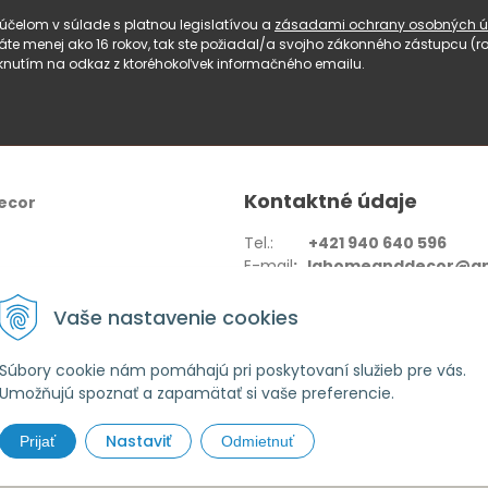
čelom v súlade s platnou legislatívou a
zásadami ochrany osobných ú
 máte menej ako 16 rokov, tak ste požiadal/a svojho zákonného zástupcu 
knutím na odkaz z ktoréhokoľvek informačného emailu.
Kontaktné údaje
ecor
Tel.:
+421 940 640 596
E-mail
: lahomeanddecor@gm
Adresa:
Zelenečská 10236/27
Vaše nastavenie cookies
91702,Trnava
Súbory cookie nám pomáhajú pri poskytovaní služieb pre vás.
Umožňujú spoznať a zapamätať si vaše preferencie.
Nastaviť
Prijať
Odmietnuť
 home & decor •
tvorba eshopu cez UNIobchod
,
webhosting
spoločnosti
W