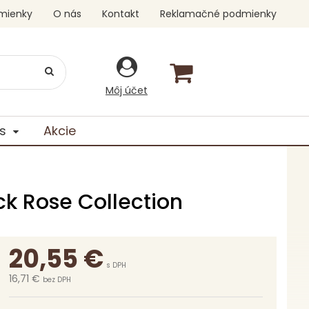
mienky
O nás
Kontakt
Reklamačné podmienky
Môj účet
s
Akcie
k Rose Collection
20,55
€
s DPH
16,71 €
bez DPH