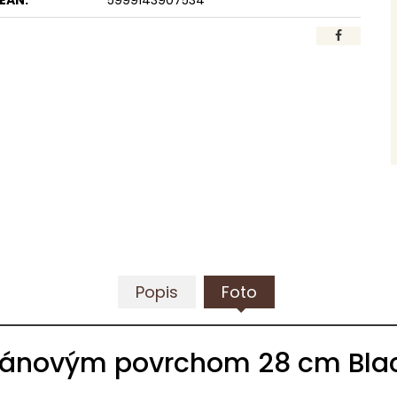
EAN:
5999143907534
Popis
Foto
tánovým povrchom 28 cm Blac