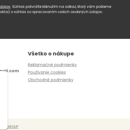
dajov
. Súhlas potvrdíte kliknutím na odkaz, ktorý vám pošleme
(rodiča) o súhlas so spracovaním vašich osobných údajov.
Všetko o nákupe
Reklamačné podmienky
ail.com
Používanie cookies
Obchodné podmienky
EBYGROUP