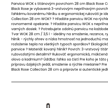
Panvica WOK s titánovým povrchom 28 cm Black Rose Coll
Black Rose je vybavená 3-vrstvovým nepriľnavým povrc
ľahkému kovanému hliníku a ergonomickej rukoväti je ide
Collection 28 cm WOK? ? Hľadáte panvicu WOK na rýchle 
rovnomerné opekanie. ? Hľadáte panvicu WOK s nepriľna
varných dosiek. ? Potrebujete odolnú panvicu na každoden
Tvar WOK 28 cm / 3,5 l - ideálny na smaženie, rezance, 
hliník - rýchly ohrev a nízka hmotnosť na jednoduchú 
rozloženie tepla na všetkých typoch sporákov? Ekologická
panvice ? Materiál: kovaný hliník? Povrch: 3-vrstvový ti
ružovozlatými detailmi? Rukoväť: ergonomická, mäkčená? 
olovo a kadmium? Údržba: ľahko sa čistí Pre koho je tát
prípravu ázijských jedál, smaženie a rýchle miešanie? P
Black Rose Collection 28 cm a pripravte si autentické jedl