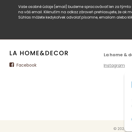
Vaše osobné údaje (email) budeme spracovávať len za týmto ú
na váš email. Kliknutím na odkaz zároveň prehlasujete, že ak
Súhlas môžete kedykoľvek odvolať písomne, emailom alebo kli
La home & d
Facebook
Instagram
© 2026 La