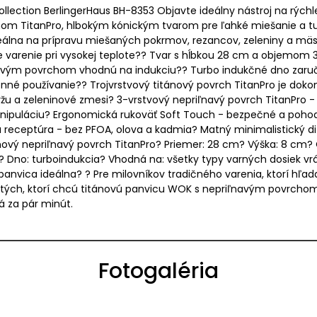
ection BerlingerHaus BH-8353 Objavte ideálny nástroj na rýchle
hom TitanPro, hlbokým kónickým tvarom pre ľahké miešanie a 
álna na prípravu miešaných pokrmov, rezancov, zeleniny a mäsa 
varenie pri vysokej teplote?? Tvar s hĺbkou 28 cm a objemom 3
vým povrchom vhodnú na indukciu?? Turbo indukčné dno zaručuj
né používanie?? Trojvrstvový titánový povrch TitanPro je dokon
ryžu a zeleninové zmesi? 3-vrstvový nepriľnavý povrch TitanPro 
manipuláciu? Ergonomická rukoväť Soft Touch - bezpečné a poh
 receptúra - bez PFOA, olova a kadmia? Matný minimalistický di
tánový nepriľnavý povrch TitanPro? Priemer: 28 cm? Výška: 8 cm?
Dno: turboindukcia? Vhodná na: všetky typy varných dosiek vrá
o panvica ideálna? ? Pre milovníkov tradičného varenia, ktorí h
re tých, ktorí chcú titánovú panvicu WOK s nepriľnavým povrchom
á za pár minút.
Fotogaléria