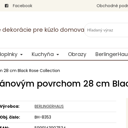
Facebook
Obchodné pod
vé dekorácie pre kúzlo domova
doplnky
Kuchyňa
Obrazy
BerlingerHau
 28 cm Black Rose Collection
tánovým povrchom 28 cm Blac
Výrobca:
BERLINGERHAUS
Obj. čislo:
BH-8353