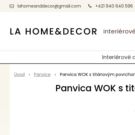
lahomeanddecor@gmail.com
+421 940 640 596
interiéro
Interiérové 
Úvod
Panvice
Panvica WOK s titánovým povrchom
Panvica WOK s ti