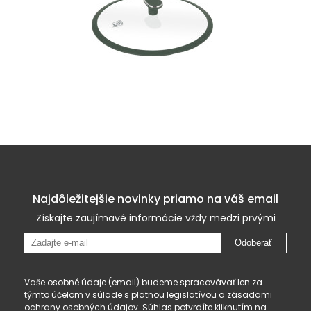
Najdôležitejšie novinky priamo na váš email
Získajte zaujímavé informácie vždy medzi prvými
Odoberať
Vaše osobné údaje (email) budeme spracovávať len za
týmto účelom v súlade s platnou legislatívou a
zásadami
ochrany osobných údajov
. Súhlas potvrdíte kliknutím na