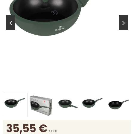
35,55
€
s DPH