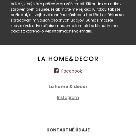
odkaz, ktorý vám pošleme na váš email. Kliknutím na odkaz
zároveň prehlasujete, že ak máte menej ako 16 rokov, tak ste
požiadal/a svojho zákonného zástupcu (rodiča) o súhlas so
spracovaním vašich osobných údajov. Súhlas môžete
kedykoľvek odvolať písomne, emailom alebo kliknutím na
odkaz z ktoréhokoľvek informačného emailu.
Facebook
La home & decor
Instagram
KONTAKTNÉ ÚDAJE