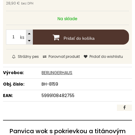
28,90 €
bez DPH
Na sklade
ks
Pridať do košíka
Strážny pes
Porovnať produkt
Pridať do wishlistu
Výrobca:
BERLINGERHAUS
Obj. čislo:
BH-8159
EAN:
5999108482755
Panvica wok s pokrievkou a titánovým