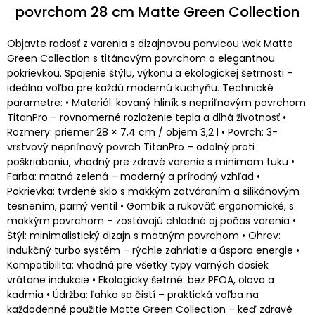
povrchom 28 cm Matte Green Collection
Objavte radosť z varenia s dizajnovou panvicou wok Matte
Green Collection s titánovým povrchom a elegantnou
pokrievkou. Spojenie štýlu, výkonu a ekologickej šetrnosti –
ideálna voľba pre každú modernú kuchyňu. Technické
parametre: • Materiál: kovaný hliník s nepriľnavým povrchom
TitanPro – rovnomerné rozloženie tepla a dlhá životnosť •
Rozmery: priemer 28 × 7,4 cm / objem 3,2 l • Povrch: 3-
vrstvový nepriľnavý povrch TitanPro – odolný proti
poškriabaniu, vhodný pre zdravé varenie s minimom tuku •
Farba: matná zelená – moderný a prírodný vzhľad •
Pokrievka: tvrdené sklo s mäkkým zatváraním a silikónovým
tesnením, parný ventil • Gombík a rukoväť: ergonomické, s
mäkkým povrchom – zostávajú chladné aj počas varenia •
Štýl: minimalistický dizajn s matným povrchom • Ohrev:
indukčný turbo systém – rýchle zahriatie a úspora energie •
Kompatibilita: vhodná pre všetky typy varných dosiek
vrátane indukcie • Ekologicky šetrné: bez PFOA, olova a
kadmia • Údržba: ľahko sa čistí – praktická voľba na
každodenné použitie Matte Green Collection – keď zdravé