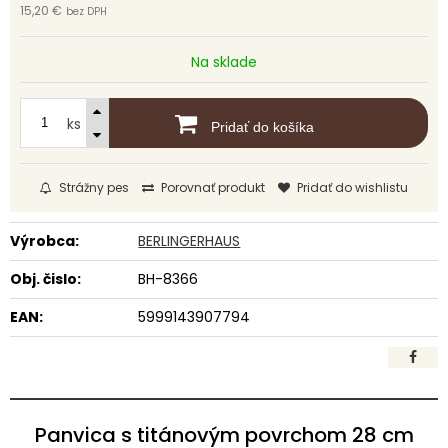
15,20 €
bez DPH
Na sklade
ks
Pridať do košíka
Strážny pes
Porovnať produkt
Pridať do wishlistu
Výrobca:
BERLINGERHAUS
Obj. čislo:
BH-8366
EAN:
5999143907794
Panvica s titánovým povrchom 28 cm