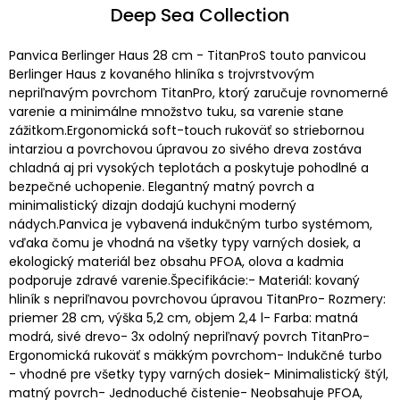
Deep Sea Collection
Panvica Berlinger Haus 28 cm - TitanProS touto panvicou
Berlinger Haus z kovaného hliníka s trojvrstvovým
nepriľnavým povrchom TitanPro, ktorý zaručuje rovnomerné
varenie a minimálne množstvo tuku, sa varenie stane
zážitkom.Ergonomická soft-touch rukoväť so striebornou
intarziou a povrchovou úpravou zo sivého dreva zostáva
chladná aj pri vysokých teplotách a poskytuje pohodlné a
bezpečné uchopenie. Elegantný matný povrch a
minimalistický dizajn dodajú kuchyni moderný
nádych.Panvica je vybavená indukčným turbo systémom,
vďaka čomu je vhodná na všetky typy varných dosiek, a
ekologický materiál bez obsahu PFOA, olova a kadmia
podporuje zdravé varenie.Špecifikácie:- Materiál: kovaný
hliník s nepriľnavou povrchovou úpravou TitanPro- Rozmery:
priemer 28 cm, výška 5,2 cm, objem 2,4 l- Farba: matná
modrá, sivé drevo- 3x odolný nepriľnavý povrch TitanPro-
Ergonomická rukoväť s mäkkým povrchom- Indukčné turbo
- vhodné pre všetky typy varných dosiek- Minimalistický štýl,
matný povrch- Jednoduché čistenie- Neobsahuje PFOA,