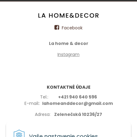
Facebook
La home & decor
Instagram
KONTAKTNÉ ÚDAJE
Tel.:
+421 940 640 596
E-mail
: lahomeanddecor@gmail.com
Adresa:
Zelenečská 10236/27
91702,Trnava
Vaše nastavenie cookies