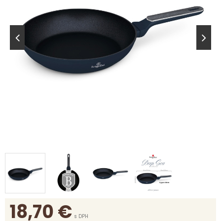
18,70
€
s DPH