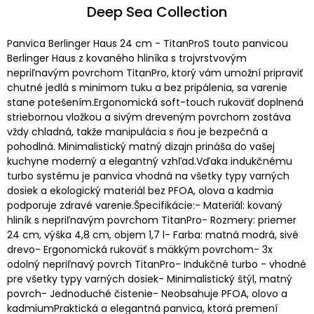
Deep Sea Collection
Panvica Berlinger Haus 24 cm - TitanProS touto panvicou
Berlinger Haus z kovaného hliníka s trojvrstvovým
nepriľnavým povrchom TitanPro, ktorý vám umožní pripraviť
chutné jedlá s minimom tuku a bez pripálenia, sa varenie
stane potešením.Ergonomická soft-touch rukoväť doplnená
striebornou vložkou a sivým dreveným povrchom zostáva
vždy chladná, takže manipulácia s ňou je bezpečná a
pohodlná. Minimalistický matný dizajn prináša do vašej
kuchyne moderný a elegantný vzhľad.Vďaka indukčnému
turbo systému je panvica vhodná na všetky typy varných
dosiek a ekologický materiál bez PFOA, olova a kadmia
podporuje zdravé varenie.Špecifikácie:- Materiál: kovaný
hliník s nepriľnavým povrchom TitanPro- Rozmery: priemer
24 cm, výška 4,8 cm, objem 1,7 l- Farba: matná modrá, sivé
drevo- Ergonomická rukoväť s mäkkým povrchom- 3x
odolný nepriľnavý povrch TitanPro- Indukčné turbo - vhodné
pre všetky typy varných dosiek- Minimalistický štýl, matný
povrch- Jednoduché čistenie- Neobsahuje PFOA, olovo a
kadmiumPraktická a elegantná panvica, ktorá premení