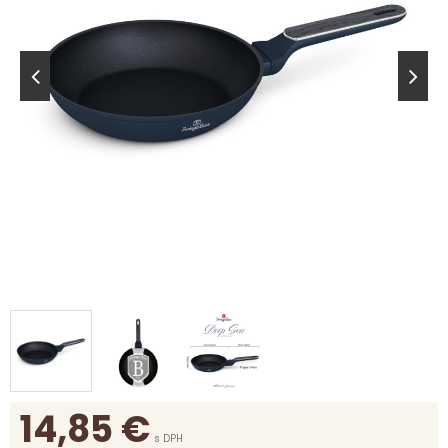
14,85
€
s DPH