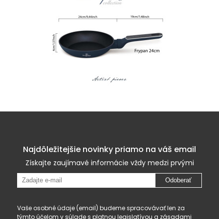
Najdôležitejšie novinky priamo na váš email
Získajte zaujímavé informácie vždy medzi prvými
Odoberať
Vaše osobné údaje (email) budeme spracovávať len za
týmto účelom v súlade s platnou legislatívou a
zásadami