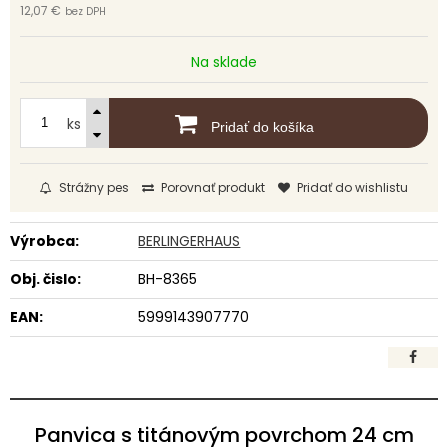
12,07 €
bez DPH
Na sklade
ks
Pridať do košíka
Strážny pes
Porovnať produkt
Pridať do wishlistu
Výrobca:
BERLINGERHAUS
Obj. čislo:
BH-8365
EAN:
5999143907770
Panvica s titánovým povrchom 24 cm