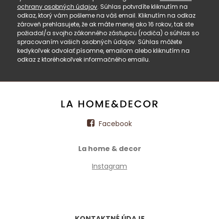
ochrany osobných údajov
. Súhlas potvrdíte kliknutím na
odkaz, ktorý vám pošleme na váš email. Kliknutím na odkaz
zároveň prehlasujete, že ak máte menej ako 16 rokov, tak ste
požiadal/a svojho zákonného zástupcu (rodiča) o súhlas so
spracovaním vašich osobných údajov. Súhlas môžete
kedykoľvek odvolať písomne, emailom alebo kliknutím na
odkaz z ktoréhokoľvek informačného emailu.
Facebook
La home & decor
Instagram
KONTAKTNÉ ÚDAJE