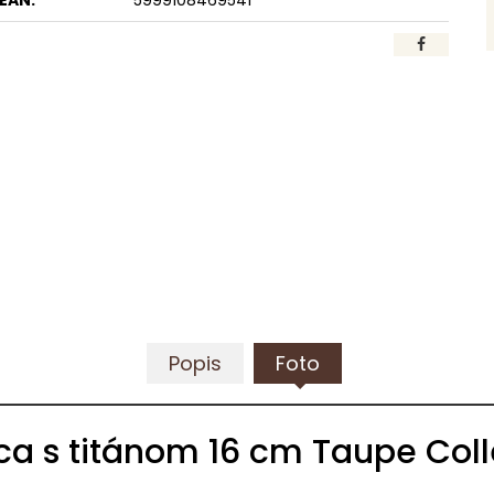
EAN:
5999108469541
Popis
Foto
ca s titánom 16 cm Taupe Coll