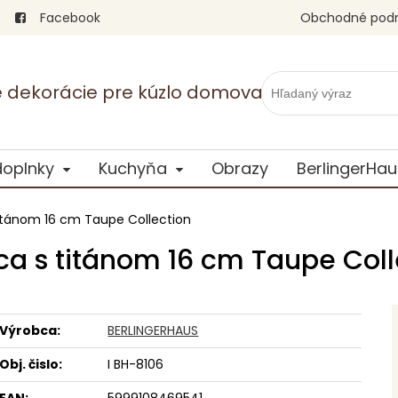
Facebook
Obchodné pod
vé dekorácie pre kúzlo domova
doplnky
Kuchyňa
Obrazy
BerlingerHau
titánom 16 cm Taupe Collection
ca s titánom 16 cm Taupe Coll
Výrobca:
BERLINGERHAUS
Obj. čislo:
I BH-8106