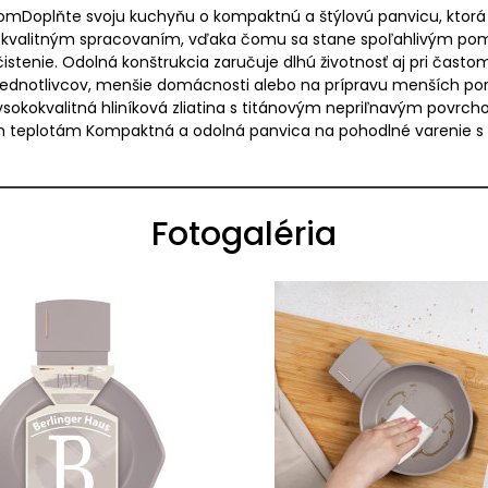
omDoplňte svoju kuchyňu o kompaktnú a štýlovú panvicu, ktorá j
 kvalitným spracovaním, vďaka čomu sa stane spoľahlivým pomo
tenie. Odolná konštrukcia zaručuje dlhú životnosť aj pri často
ednotlivcov, menšie domácnosti alebo na prípravu menších porci
vysokokvalitná hliníková zliatina s titánovým nepriľnavým povr
m teplotám Kompaktná a odolná panvica na pohodlné varenie s
Fotogaléria