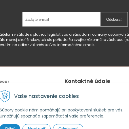
Odoberať
čelom v súlade s platnou legislatívou a
zásadami ochrany osobných ú
 máte menej ako 16 rokov, tak ste požiadal/a svojho zákonného zástupcu 
knutím na odkaz z ktoréhokoľvek informačného emailu.
Kontaktné údaje
ecor
Tel.:
+421 940 640 596
Vaše nastavenie cookies
E-mail
: lahomeanddecor@gm
Adresa:
Zelenečská 10236/27
Súbory cookie nám pomáhajú pri poskytovaní služieb pre vás.
Umožňujú spoznať a zapamätať si vaše preferencie.
91702,Trnava
Nastaviť
Prijať
Odmietnuť