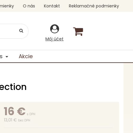
mienky
O nás
Kontakt
Reklamačné podmienky
Môj účet
s
Akcie
ection
16
€
s DPH
13,01 €
bez DPH