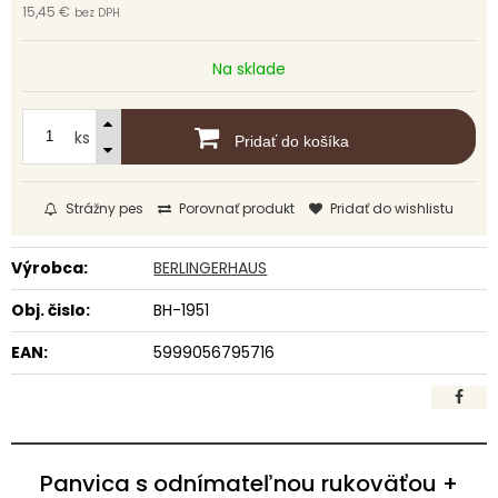
15,45 €
bez DPH
Na sklade
ks
Pridať do košíka
Strážny pes
Porovnať produkt
Pridať do wishlistu
Výrobca:
BERLINGERHAUS
Obj. čislo:
BH-1951
EAN:
5999056795716
Panvica s odnímateľnou rukoväťou +