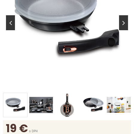
19
€
s DPH