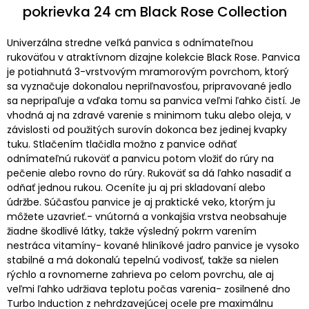
pokrievka 24 cm Black Rose Collection
Univerzálna stredne veľká panvica s odnímateľnou
rukoväťou v atraktívnom dizajne kolekcie Black Rose. Panvica
je potiahnutá 3-vrstvovým mramorovým povrchom, ktorý
sa vyznačuje dokonalou nepriľnavosťou, pripravované jedlo
sa nepripaľuje a vďaka tomu sa panvica veľmi ľahko čistí. Je
vhodná aj na zdravé varenie s minimom tuku alebo oleja, v
závislosti od použitých surovín dokonca bez jedinej kvapky
tuku. Stlačením tlačidla možno z panvice odňať
odnímateľnú rukoväť a panvicu potom vložiť do rúry na
pečenie alebo rovno do rúry. Rukoväť sa dá ľahko nasadiť a
odňať jednou rukou. Oceníte ju aj pri skladovaní alebo
údržbe. Súčasťou panvice je aj praktické veko, ktorým ju
môžete uzavrieť.- vnútorná a vonkajšia vrstva neobsahuje
žiadne škodlivé látky, takže výsledný pokrm varením
nestráca vitamíny- kované hliníkové jadro panvice je vysoko
stabilné a má dokonalú tepelnú vodivosť, takže sa nielen
rýchlo a rovnomerne zahrieva po celom povrchu, ale aj
veľmi ľahko udržiava teplotu počas varenia- zosilnené dno
Turbo Induction z nehrdzavejúcej ocele pre maximálnu