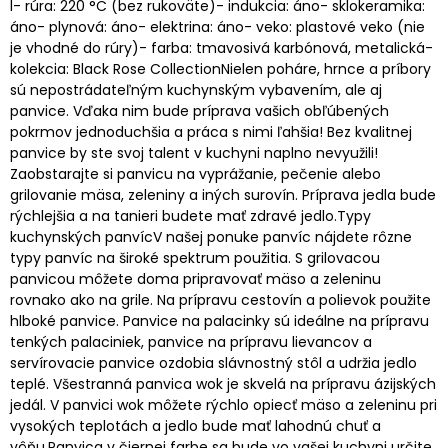
l- rúra: 220 °C (bez rukoväte)- indukcia: áno- sklokeramika:
áno- plynová: áno- elektrina: áno- veko: plastové veko (nie
je vhodné do rúry)- farba: tmavosivá karbónová, metalická-
kolekcia: Black Rose CollectionNielen poháre, hrnce a príbory
sú nepostrádateľným kuchynským vybavením, ale aj
panvice. Vďaka nim bude príprava vašich obľúbených
pokrmov jednoduchšia a práca s nimi ľahšia! Bez kvalitnej
panvice by ste svoj talent v kuchyni naplno nevyužili!
Zaobstarajte si panvicu na vyprážanie, pečenie alebo
grilovanie mäsa, zeleniny a iných surovín. Príprava jedla bude
rýchlejšia a na tanieri budete mať zdravé jedlo.Typy
kuchynských panvícV našej ponuke panvíc nájdete rôzne
typy panvíc na široké spektrum použitia. S grilovacou
panvicou môžete doma pripravovať mäso a zeleninu
rovnako ako na grile. Na prípravu cestovín a polievok použite
hlboké panvice. Panvice na palacinky sú ideálne na prípravu
tenkých palaciniek, panvice na prípravu lievancov a
servírovacie panvice ozdobia slávnostný stôl a udržia jedlo
teplé. Všestranná panvica wok je skvelá na prípravu ázijských
jedál. V panvici wok môžete rýchlo opiecť mäso a zeleninu pri
vysokých teplotách a jedlo bude mať lahodnú chuť a
vôňu.Panvica v čiernej farbe sa bude vo vašej kuchyni určite