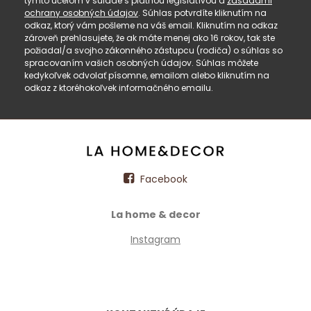
týmto účelom v súlade s platnou legislatívou a
zásadami
ochrany osobných údajov
. Súhlas potvrdíte kliknutím na
odkaz, ktorý vám pošleme na váš email. Kliknutím na odkaz
zároveň prehlasujete, že ak máte menej ako 16 rokov, tak ste
požiadal/a svojho zákonného zástupcu (rodiča) o súhlas so
spracovaním vašich osobných údajov. Súhlas môžete
kedykoľvek odvolať písomne, emailom alebo kliknutím na
odkaz z ktoréhokoľvek informačného emailu.
Facebook
La home & decor
Instagram