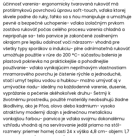
účinnosť varenia- ergonomicky tvarovaná rukoväť má
protišmykovú povrchovú úpravu soft-touch, vďaka ktorej
skvele padne do ruky, ľahko sa s ňou manipuluje a umožňuje
pevné a bezpečné uchopenie- vďaka izolačným prvkom
zostáva rukoväť počas celého procesu varenia chladná a
nepripaľuje sa- telo panvice je zakončené zosilneným
okrajom pre lepšiu odolnosť voči nárazom- vhodná pre
všetky typy sporákov a indukciu- plne odnímateľná rukoväť
umožňuje použitie v rúre do 200 °C- súčasťou balenia je
plastová pokrievka na praktickejšie a pohodlnejšie
používanie- vďaka vynikajúcim nepriľnavým vlastnostiam
mramorového povrchu je čistenie rýchle a jednoduché,
stačí umyť teplou vodou a hubkou- možno umývať aj v
umývačke riadu- ideálny na každodenné varenie, dusenie,
vyprážanie a pečenie akéhokoľvek druhu- Šetrný k
životnému prostrediu, použité materiály neobsahujú žiadne
škodliviny, ako je Pfoa, olovo alebo kadmium- vysoko
atraktívny moderný dizajn s jedinečnou metalickou
vonkajšou farbou- panvica je vďaka svojmu dokonalému
vzhľadu vhodná aj na servírovanie jedál priamo na stôl-
rozmery: priemer hornej časti 24 x výška 4,8 cm- objem: 1,7