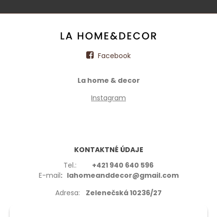
Facebook
La home & decor
Instagram
KONTAKTNÉ ÚDAJE
Tel.:
+421 940 640 596
E-mail
: lahomeanddecor@gmail.com
Adresa:
Zelenečská 10236/27
91702,Trnava