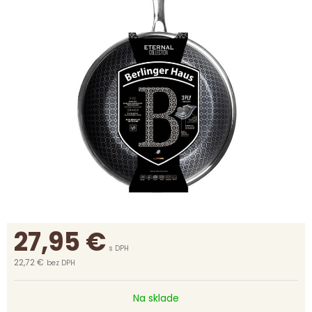
27,95
€
s DPH
22,72 €
bez DPH
Na sklade