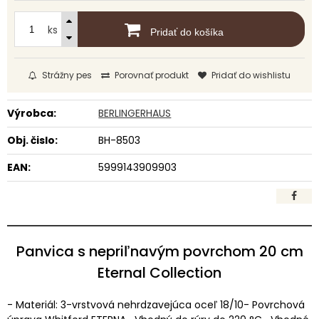
ks
Pridať do košíka
Strážny pes
Porovnať produkt
Pridať do wishlistu
Výrobca:
BERLINGERHAUS
Obj. čislo:
BH-8503
EAN:
5999143909903
Panvica s nepriľnavým povrchom 20 cm
Eternal Collection
- Materiál: 3-vrstvová nehrdzavejúca oceľ 18/10- Povrchová