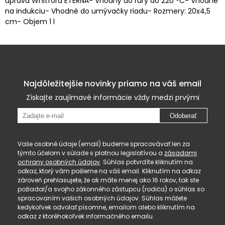
úprava Whitford ETERNA- Vhodný do rúry do 220 °C- Vhodné
na indukciu- Vhodné do umývačky riadu- Rozmery: 20x4,5
cm- Objem 1 l
Najdôležitejšie novinky priamo na váš email
Získajte zaujímavé informácie vždy medzi prvými
Odoberať
Vaše osobné údaje (email) budeme spracovávať len za
týmto účelom v súlade s platnou legislatívou a
zásadami
ochrany osobných údajov
. Súhlas potvrdíte kliknutím na
odkaz, ktorý vám pošleme na váš email. Kliknutím na odkaz
zároveň prehlasujete, že ak máte menej ako 16 rokov, tak ste
požiadal/a svojho zákonného zástupcu (rodiča) o súhlas so
spracovaním vašich osobných údajov. Súhlas môžete
kedykoľvek odvolať písomne, emailom alebo kliknutím na
odkaz z ktoréhokoľvek informačného emailu.